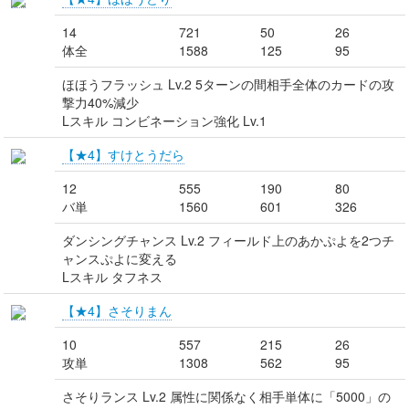
14
721
50
26
体全
1588
125
95
ほほうフラッシュ Lv.2 5ターンの間相手全体のカードの攻
撃力40%減少
Lスキル コンビネーション強化 Lv.1
【★4】すけとうだら
12
555
190
80
バ単
1560
601
326
ダンシングチャンス Lv.2 フィールド上のあかぷよを2つチ
ャンスぷよに変える
Lスキル タフネス
【★4】さそりまん
10
557
215
26
攻単
1308
562
95
さそりランス Lv.2 属性に関係なく相手単体に「5000」の