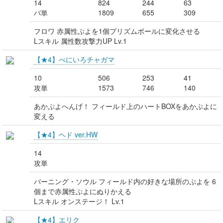
14
824
244
63
バ単
1809
655
309
フロワ 赤属性ぷよを1個プリズムボールに変化させる
Lスキル 属性数攻撃力UP Lv.1
【★4】べにいろチャガマ
10
506
253
41
攻単
1573
746
140
あかぷよへんげ！ フィールド上のハートBOXをあかぷよに
変える
【★4】ヘド ver.HW
14
攻単
バーニング・ソウル フィールド内の好きな場所のぷよを 6
個まで赤属性ぷよにぬりかえる
Lスキル オンステージ！ Lv.1
【★4】エリク