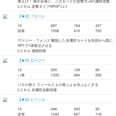
車えび！ 相手全体に、このカードの攻撃力×3の属性攻撃
Lスキル 攻撃タイプHPUP Lv.1
【★4】フローレ
10
687
164
437
回単
1508
410
700
ヴァジー・フォンス 離脱した赤属性カードを先頭から順に
HP1で1体復活させる
Lスキル 連鎖回復
【★4】ロージー
12
505
139
99
バ単
1333
484
306
バラの香り フィールド上の青ぷよを赤ぷよにする
Lスキル 赤属性自動回復
【★4】レベッカ
14
446
243
35
攻単
1343
657
118