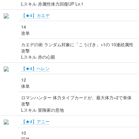
Lスキル 赤属性体力回復UP Lv.1
【★4】カエデ
14
攻単
カエデの術 ランダム対象に「こうげき」×1の 10連続属性
攻撃
Lスキル 赤の心眼
【★4】ヘレン
12
体単
ロマンハンター 体力タイプカードが、最大体力×2で単体
攻撃
Lスキル 冒険家の意地
【★4】アニー
10