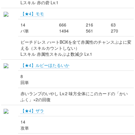
Lスキル 赤の砦 Lv.1
【★4】モモ
14
666
216
63
バ単
1494
561
270
ピーチドレス ハートBOXを全て赤属性のチャンスぷよに変
える（スキルカウントしない）
Lスキル 赤属性スキルぷよ数減少 Lv.1
【★4】ルビーほたるいか
8
回単
赤いランプのいやし Lv.2 味方全体にこのカードの「かい
ふく」×2の回復
【★4】ザラ
14
攻単