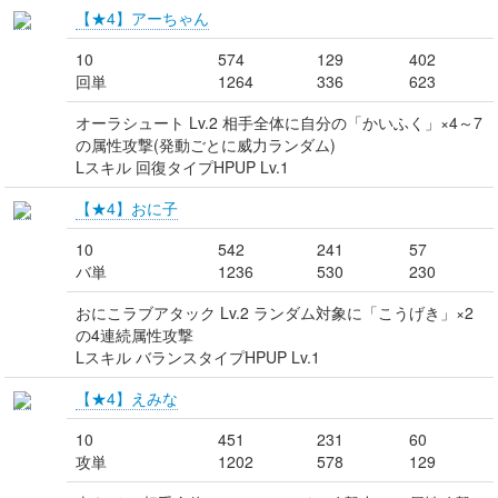
【★4】アーちゃん
10
574
129
402
回単
1264
336
623
オーラシュート Lv.2 相手全体に自分の「かいふく」×4～7
の属性攻撃(発動ごとに威力ランダム)
Lスキル 回復タイプHPUP Lv.1
【★4】おに子
10
542
241
57
バ単
1236
530
230
おにこラブアタック Lv.2 ランダム対象に「こうげき」×2
の4連続属性攻撃
Lスキル バランスタイプHPUP Lv.1
【★4】えみな
10
451
231
60
攻単
1202
578
129