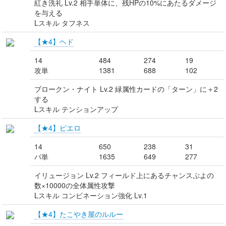
紅き洗礼 Lv.2 相手単体に、残HPの10%にあたるダメージ
を与える
Lスキル タフネス
【★4】ヘド
14
484
274
19
攻単
1381
688
102
ブロークン・ナイト Lv.2 緑属性カードの「ターン」に＋2
する
Lスキル テンションアップ
【★4】ピエロ
14
650
238
31
バ単
1635
649
277
イリュージョン Lv.2 フィールド上にあるチャンスぷよの
数×10000の全体属性攻撃
Lスキル コンビネーション強化 Lv.1
【★4】たこやき屋のルルー