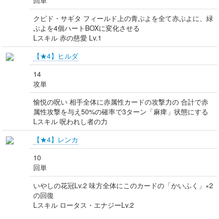
回単
クピド・サギタ フィールド上の青ぷよを全て赤ぷよに、緑
ぷよを4個ハートBOXに変化させる
Lスキル 赤の慈愛 Lv.1
【★4】ヒルダ
14
攻単
愉悦の呪い 相手全体に赤属性カードの攻撃力の 合計で赤
属性攻撃を与え50%の確率で3ターン「麻痺」状態にする
Lスキル 呪われし者の力
【★4】レンカ
10
回単
いやしの花冠Lv.2 味方全体にこのカードの「かいふく」×2
の回復
Lスキル ロータス・エナジーLv.2