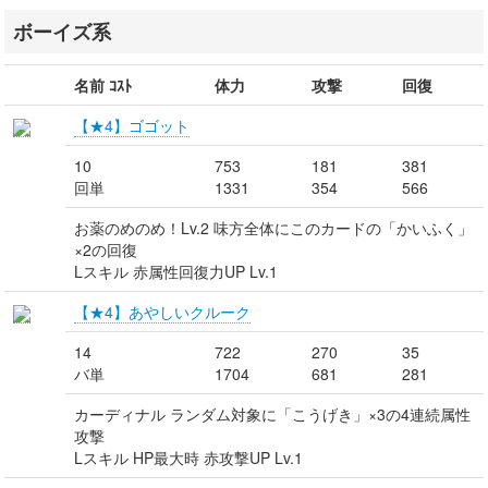
ボーイズ系
名前 ｺｽﾄ
体力
攻撃
回復
【★4】ゴゴット
10
753
181
381
回単
1331
354
566
お薬のめのめ！Lv.2 味方全体にこのカードの「かいふく」
×2の回復
Lスキル 赤属性回復力UP Lv.1
【★4】あやしいクルーク
14
722
270
35
バ単
1704
681
281
カーディナル ランダム対象に「こうげき」×3の4連続属性
攻撃
Lスキル HP最大時 赤攻撃UP Lv.1