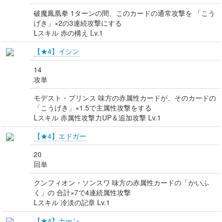
破魔鳳凰拳 1ターンの間、このカードの通常攻撃を 「こう
げき」×2の3連続攻撃にする
Lスキル 赤の構え Lv.1
【★4】イシン
14
攻単
モデスト・プリンス 味方の赤属性カードが、そのカードの
「こうげき」×1.5で主属性攻撃をする
Lスキル 赤属性攻撃力UP＆追加攻撃 Lv.1
【★4】エドガー
20
回単
クンフィオン・ソンスワ 味方の赤属性カードの「かいふ
く」の 合計×7で4連続属性攻撃
Lスキル 冷淡の記章 Lv.1
【★4】カーン