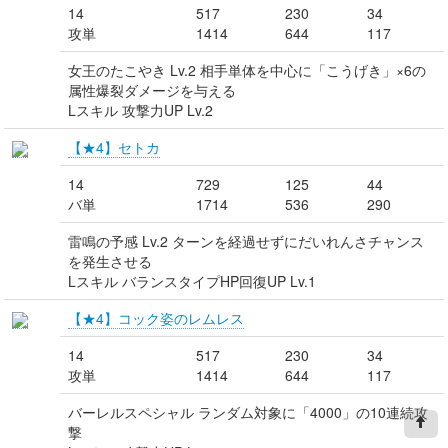
14
517
230
34
攻単
1414
644
117
女王のたこやき Lv.2 相手単体を中心に「こうげき」×6の
属性爆裂ダメージを与える
Lスキル 攻撃力UP Lv.2
【★4】セトカ
14
729
125
44
バ単
1714
536
290
雷鳴の予感 Lv.2 ターンを経過せずにだいれんさチャンス
を発生させる
Lスキル バランスタイプHP回復UP Lv.1
【★4】コック姿のレムレス
14
517
230
34
攻単
1414
644
117
バーレルスペシャル ランダム対象に「4000」の10連続攻
撃