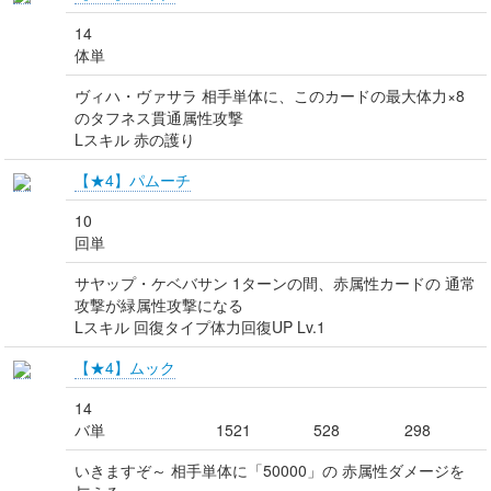
14
体単
ヴィハ・ヴァサラ 相手単体に、このカードの最大体力×8
のタフネス貫通属性攻撃
Lスキル 赤の護り
【★4】パムーチ
10
回単
サヤップ・ケベバサン 1ターンの間、赤属性カードの 通常
攻撃が緑属性攻撃になる
Lスキル 回復タイプ体力回復UP Lv.1
【★4】ムック
14
バ単
1521
528
298
いきますぞ～ 相手単体に「50000」の 赤属性ダメージを