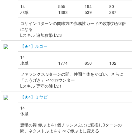
14
555
194
80
バ単
1383
539
287
コサイン 1ターンの間味方の赤属性カードの攻撃力が2倍
になる
Lスキル 追加攻撃 Lv.3
【★4】ルゴー
14
攻単
1774
650
102
ファランクス 3ターンの間、仲間全体をかばい、さらに
「こうげき」×4でカウンター
Lスキル 専守の陣 Lv.1
【★4】ミヤビ
14
体単
豊穣の舞 赤ぷよを1個チャンスぷよに変換し3ターンの
間、ネクストぷよをすべて赤ぷよに変える