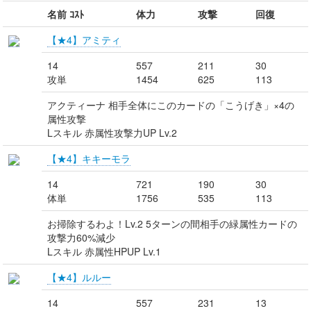
名前 ｺｽﾄ
体力
攻撃
回復
【★4】アミティ
14
557
211
30
攻単
1454
625
113
アクティーナ 相手全体にこのカードの「こうげき」×4の
属性攻撃
Lスキル 赤属性攻撃力UP Lv.2
【★4】キキーモラ
14
721
190
30
体単
1756
535
113
お掃除するわよ！Lv.2 5ターンの間相手の緑属性カードの
攻撃力60%減少
Lスキル 赤属性HPUP Lv.1
【★4】ルルー
14
557
231
13