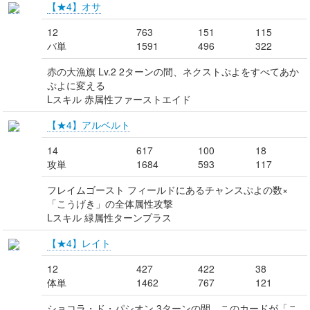
【★4】オサ
12
763
151
115
バ単
1591
496
322
赤の大漁旗 Lv.2 2ターンの間、ネクストぷよをすべてあか
ぷよに変える
Lスキル 赤属性ファーストエイド
【★4】アルベルト
14
617
100
18
攻単
1684
593
117
フレイムゴースト フィールドにあるチャンスぷよの数×
「こうげき」の全体属性攻撃
Lスキル 緑属性ターンプラス
【★4】レイト
12
427
422
38
体単
1462
767
121
ショコラ・ド・パシオン 3ターンの間、このカードが「こ