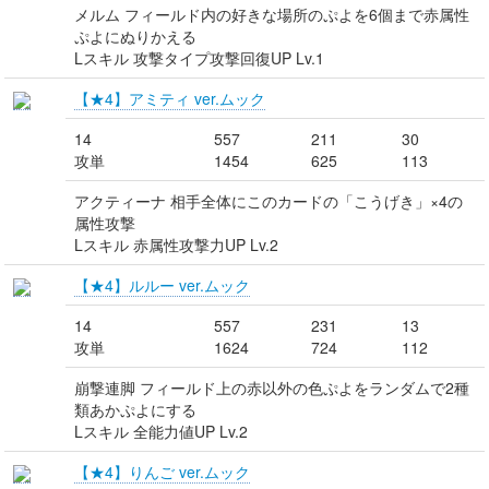
メルム フィールド内の好きな場所のぷよを6個まで赤属性
ぷよにぬりかえる
Lスキル 攻撃タイプ攻撃回復UP Lv.1
【★4】アミティ ver.ムック
14
557
211
30
攻単
1454
625
113
アクティーナ 相手全体にこのカードの「こうげき」×4の
属性攻撃
Lスキル 赤属性攻撃力UP Lv.2
【★4】ルルー ver.ムック
14
557
231
13
攻単
1624
724
112
崩撃連脚 フィールド上の赤以外の色ぷよをランダムで2種
類あかぷよにする
Lスキル 全能力値UP Lv.2
【★4】りんご ver.ムック