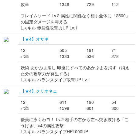
攻単
1346
729
112
フレイムソード Lv.2 属性に関係なく相手全体に「2500」
の固定ダメージを与える
Lスキル 赤属性攻撃力UP Lv.1
【★4】オサキ
12
505
191
71
バ単
1333
536
278
妖術 あかぷよ消し 即座にすべてのあかぷよを消す（消え
た分の攻撃力が発生する）
Lスキル バランスタイプ攻撃UP Lv.1
【★4】クリオネェ
12
611
190
54
バ単
1596
601
300
優美に泳ぐわヨ！ Lv.2 相手の右から左へ突き抜ける「こ
うげき」×4の属性攻撃
Lスキル バランスタイプHP1000UP