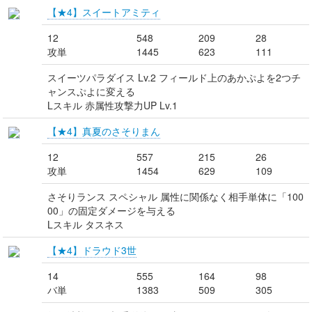
【★4】スイートアミティ
12
548
209
28
攻単
1445
623
111
スイーツパラダイス Lv.2 フィールド上のあかぷよを2つチ
ャンスぷよに変える
Lスキル 赤属性攻撃力UP Lv.1
【★4】真夏のさそりまん
12
557
215
26
攻単
1454
629
109
さそりランス スペシャル 属性に関係なく相手単体に「100
00」の固定ダメージを与える
Lスキル タスネス
【★4】ドラウド3世
14
555
164
98
バ単
1383
509
305