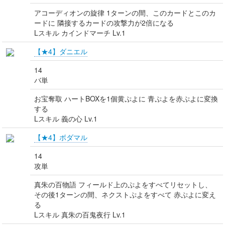
アコーディオンの旋律 1ターンの間、このカードとこのカ
ードに 隣接するカードの攻撃力が2倍になる
Lスキル カインドマーチ Lv.1
【★4】ダニエル
14
バ単
お宝奪取 ハートBOXを1個黄ぷよに 青ぷよを赤ぷよに変換
する
Lスキル 義の心 Lv.1
【★4】ボダマル
14
攻単
真朱の百物語 フィールド上のぷよをすべてリセットし、
その後1ターンの間、ネクストぷよをすべて 赤ぷよに変え
る
Lスキル 真朱の百鬼夜行 Lv.1