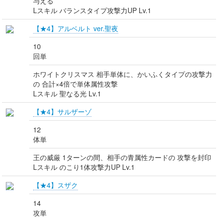
与える
Lスキル バランスタイプ攻撃力UP Lv.1
【★4】アルベルト ver.聖夜
10
回単
ホワイトクリスマス 相手単体に、かいふくタイプの攻撃力
の 合計×4倍で単体属性攻撃
Lスキル 聖なる光 Lv.1
【★4】サルザーゾ
12
体単
王の威厳 1ターンの間、相手の青属性カードの 攻撃を封印
Lスキル のこり1体攻撃力UP Lv.1
【★4】スザク
14
攻単