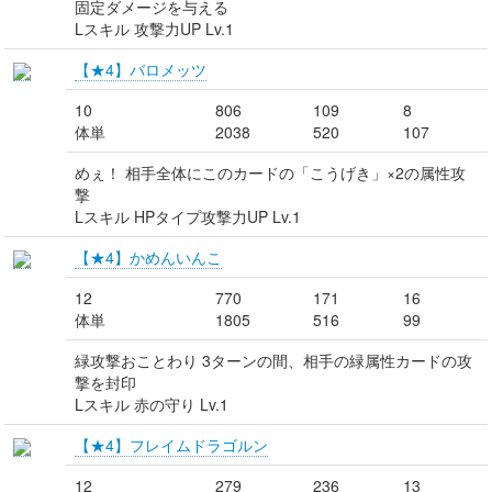
固定ダメージを与える
Lスキル 攻撃力UP Lv.1
【★4】バロメッツ
10
806
109
8
体単
2038
520
107
めぇ！ 相手全体にこのカードの「こうげき」×2の属性攻
撃
Lスキル HPタイプ攻撃力UP Lv.1
【★4】かめんいんこ
12
770
171
16
体単
1805
516
99
緑攻撃おことわり 3ターンの間、相手の緑属性カードの攻
撃を封印
Lスキル 赤の守り Lv.1
【★4】フレイムドラゴルン
12
279
236
13