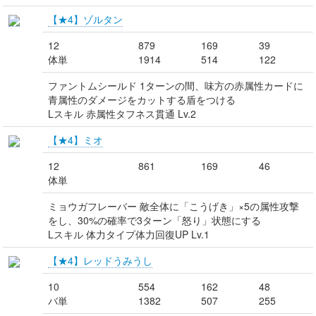
【★4】ゾルタン
12
879
169
39
体単
1914
514
122
ファントムシールド 1ターンの間、味方の赤属性カードに
青属性のダメージをカットする盾をつける
Lスキル 赤属性タフネス貫通 Lv.2
【★4】ミオ
12
861
169
46
体単
ミョウガフレーバー 敵全体に「こうげき」×5の属性攻撃
をし、30%の確率で3ターン「怒り」状態にする
Lスキル 体力タイプ体力回復UP Lv.1
【★4】レッドうみうし
10
554
162
48
バ単
1382
507
255