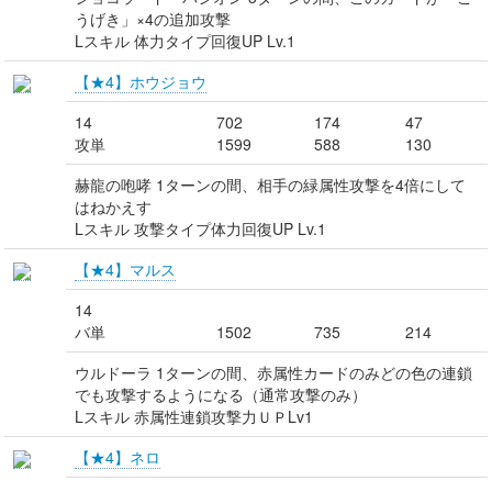
うげき」×4の追加攻撃
Lスキル 体力タイプ回復UP Lv.1
【★4】ホウジョウ
14
702
174
47
攻単
1599
588
130
赫龍の咆哮 1ターンの間、相手の緑属性攻撃を4倍にして
はねかえす
Lスキル 攻撃タイプ体力回復UP Lv.1
【★4】マルス
14
バ単
1502
735
214
ウルドーラ 1ターンの間、赤属性カードのみどの色の連鎖
でも攻撃するようになる（通常攻撃のみ）
Lスキル 赤属性連鎖攻撃力ＵＰLv1
【★4】ネロ