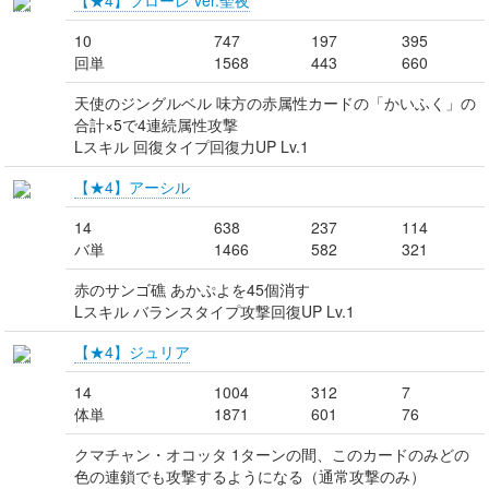
【★4】フローレ ver.聖夜
10
747
197
395
回単
1568
443
660
天使のジングルベル 味方の赤属性カードの「かいふく」の
合計×5で4連続属性攻撃
Lスキル 回復タイプ回復力UP Lv.1
【★4】アーシル
14
638
237
114
バ単
1466
582
321
赤のサンゴ礁 あかぷよを45個消す
Lスキル バランスタイプ攻撃回復UP Lv.1
【★4】ジュリア
14
1004
312
7
体単
1871
601
76
クマチャン・オコッタ 1ターンの間、このカードのみどの
色の連鎖でも攻撃するようになる（通常攻撃のみ）