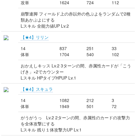
攻単
1624
724
112
崩撃連脚 フィールド上の赤以外の色ぷよをランダムで2種
類あかぷよにする
Lスキル 全能力値UP Lv.2
【★4】リリン
14
837
251
33
体単
1704
540
102
おかえしキッス Lv.2 3ターンの間、赤属性カードが「こう
げき」×2でカウンター
Lスキル HPタイプHPUP Lv.1
【★4】スキュラ
14
1082
212
3
体単
1949
501
72
がうがうっ Lv.2 2ターンの間、赤属性のカードの攻撃力
を全体攻撃にする
Lスキル 残り１体攻撃力UP Lv.1