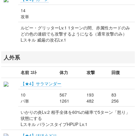
14
攻単
ルビー・グリッターLv.1 1ターンの間、赤属性カードのみ
どの色の連鎖でも攻撃するようになる（通常攻撃のみ）
Lスキル 威厳の攻石Lv.1
人外系
名前 ｺｽﾄ
体力
攻撃
回復
【★4】サラマンダー
10
567
193
83
バ単
1261
482
256
いかりの炎Lv.2 相手全体を60%の確率で5ターン「怒り」
状態にする
Lスキル バランスタイプHPUP Lv.1
【★4】ほほうどり