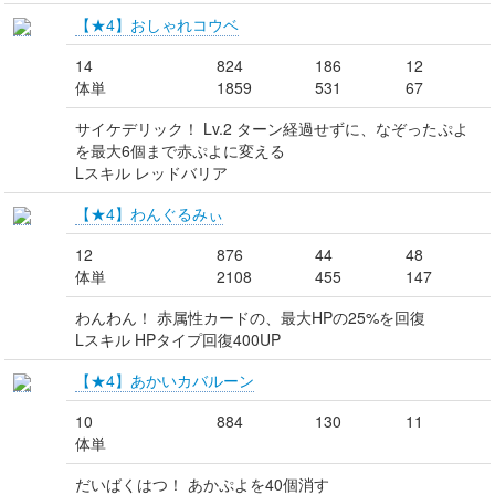
【★4】おしゃれコウベ
14
824
186
12
体単
1859
531
67
サイケデリック！ Lv.2 ターン経過せずに、なぞったぷよ
を最大6個まで赤ぷよに変える
Lスキル レッドバリア
【★4】わんぐるみぃ
12
876
44
48
体単
2108
455
147
わんわん！ 赤属性カードの、最大HPの25%を回復
Lスキル HPタイプ回復400UP
【★4】あかいカバルーン
10
884
130
11
体単
だいばくはつ！ あかぷよを40個消す