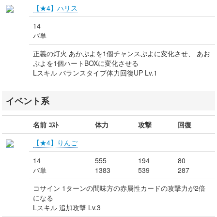
【★4】ハリス
14
バ単
正義の灯火 あかぷよを1個チャンスぷよに変化させ、 あお
ぷよを1個ハートBOXに変化させる
Lスキル バランスタイプ体力回復UP Lv.1
イベント系
名前 ｺｽﾄ
体力
攻撃
回復
【★4】りんご
14
555
194
80
バ単
1383
539
287
コサイン 1ターンの間味方の赤属性カードの攻撃力が2倍
になる
Lスキル 追加攻撃 Lv.3