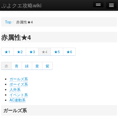
ぷよクエ攻略wiki
編集
Top
/
赤属性★4
新規
赤属性★4
WIKI
設定
★1
★2
★3
★4
★5
★6
赤
青
緑
黄
紫
ガールズ系
ボーイズ系
人外系
イベント系
AC連動系
ガールズ系