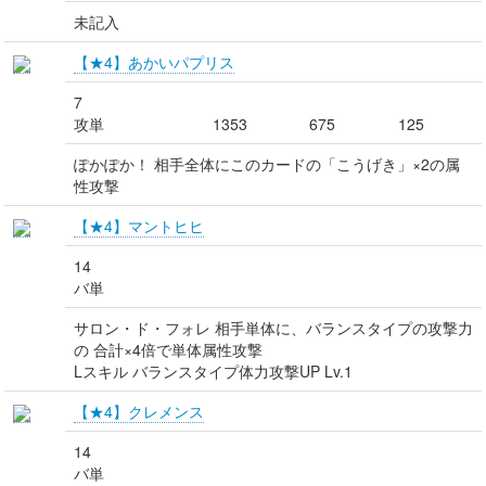
未記入
【★4】あかいパプリス
7
攻単
1353
675
125
ぽかぽか！ 相手全体にこのカードの「こうげき」×2の属
性攻撃
【★4】マントヒヒ
14
バ単
サロン・ド・フォレ 相手単体に、バランスタイプの攻撃力
の 合計×4倍で単体属性攻撃
Lスキル バランスタイプ体力攻撃UP Lv.1
【★4】クレメンス
14
バ単