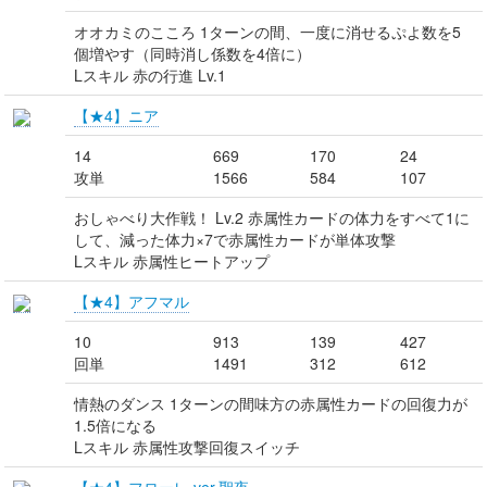
オオカミのこころ 1ターンの間、一度に消せるぷよ数を5
個増やす（同時消し係数を4倍に）
Lスキル 赤の行進 Lv.1
【★4】ニア
14
669
170
24
攻単
1566
584
107
おしゃべり大作戦！ Lv.2 赤属性カードの体力をすべて1に
して、減った体力×7で赤属性カードが単体攻撃
Lスキル 赤属性ヒートアップ
【★4】アフマル
10
913
139
427
回単
1491
312
612
情熱のダンス 1ターンの間味方の赤属性カードの回復力が
1.5倍になる
Lスキル 赤属性攻撃回復スイッチ