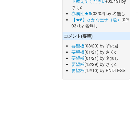
ド教えてください
(03/19) by
さくc
赤属性★6
(03/02) by 名無し
【★6】さかな王子（魚）
(02/
03) by 名無し
コメント(要望)
要望板
(03/20) by ぞの君
要望板
(01/21) by さくc
要望板
(01/21) by 名無し
要望板
(12/29) by さくc
要望板
(12/10) by ENDLESS