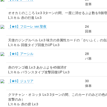
攻単
オオカミのこころ Lv.3 3ターンの間、一度に消せるぷよ数を5
Lスキル 赤の行進 Lv.3
【★6】フローレ ver.聖夜
24
回単
天使のジングルベル Lv.3 味方の赤属性カードの「かいふく」の合
Lスキル 回復タイプ回復力UP Lv.3
【★6】アーシル
28
バ単
赤のサンゴ礁 Lv.3 あかぷよを45個消す
Lスキル バランスタイプ攻撃回復UP Lv.3
【★6】ジュリア
30
体単
クマチャン・オコッタ Lv.3 3ターンの間、このカードのみどの
攻撃のみ）
Lスキル 赤の砦 Lv.3