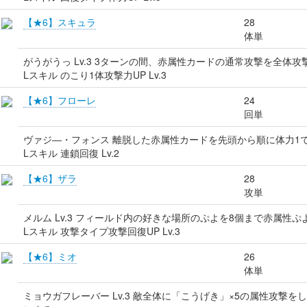
【★6】スキュラ
28
体単
がうがうっ Lv.3 3ターンの間、赤属性カードの通常攻撃を全体攻
Lスキル のこり1体攻撃力UP Lv.3
【★6】フローレ
24
回単
ヴァジ―・フォンス 離脱した赤属性カードを先頭から順に体力1
Lスキル 連鎖回復 Lv.2
【★6】ザラ
28
攻単
メルム Lv.3 フィールド内の好きな場所のぷよを8個まで赤属性
Lスキル 攻撃タイプ攻撃回復UP Lv.3
【★6】ミオ
26
体単
ミョウガフレーバー Lv.3 敵全体に「こうげき」×5の属性攻撃を