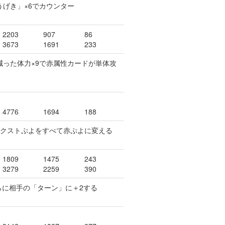
うげき」×6でカウンター
2203
907
86
3673
1691
233
、減った体力×9で赤属性カードが単体攻
4776
1694
188
、ネクストぷよをすべて赤ぷよに変える
1809
1475
243
3279
2259
390
さらに相手の「ターン」に＋2する