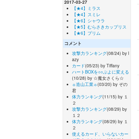
2017-03-27
【★4】ミラス
【★4】スミレ
【★6】シャウラ
【★5】むらさきカップリス
【★6】プリム
コメント
攻撃力ランキング
(08/24) by l
azy
カード
(05/23) by Tiffany
ハートBOXを○○ぷよに変える
(10/28) by ☆魔女さくら☆
☼造山工業☼
(03/20) by ぞの
君
体力ランキング
(11/15) by １
２
攻撃力ランキング
(08/29) by
１２
体力ランキング
(08/29) by １
２
使えるカード、いらないカー