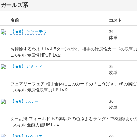
ガールズ系
名前
コスト
【★6】キキーモラ
26
体単
お掃除するわよ！Lv.4 5ターンの間、相手の緑属性カードの攻撃力
Lスキル 赤属性HPUP Lv.2
【★6】アミティ
28
攻単
フェアリーフェア 相手全体にこのカードの「こうげき」×5の属性
Lスキル 赤属性攻撃力UP Lv.2
【★6】ルルー
30
攻単
女王乱舞 フィールド上の赤以外の色ぷよをランダムで3種類あか
Lスキル 全能力値UP Lv.4
【★6】レベッカ
28