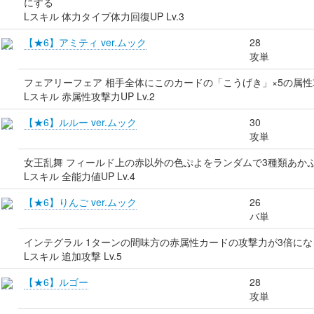
にする
Lスキル 体力タイプ体力回復UP Lv.3
【★6】アミティ ver.ムック
28
攻単
フェアリーフェア 相手全体にこのカードの「こうげき」×5の属性
Lスキル 赤属性攻撃力UP Lv.2
【★6】ルルー ver.ムック
30
攻単
女王乱舞 フィールド上の赤以外の色ぷよをランダムで3種類あか
Lスキル 全能力値UP Lv.4
【★6】りんご ver.ムック
26
バ単
インテグラル 1ターンの間味方の赤属性カードの攻撃力が3倍にな
Lスキル 追加攻撃 Lv.5
【★6】ルゴー
28
攻単