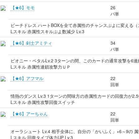
【★6】モモ
26
バ単
ピーチドレス ハートBOXを全て赤属性のチャンスぷよに変える
Lスキル 赤属性スキルぷよ数減少 Lv.3
【★6】剣士アミティ
34
バ単
ピオニー・ペタルLv.2 3ターンの間、このカードの通常攻撃を6
Lスキル 赤属性連鎖攻撃力ＵＰ
【★6】アフマル
22
回単
情熱のダンス Lv.3 1ターンの間味方の赤属性カードの回復力が2.
Lスキル 赤属性攻撃回復スイッチ
【★6】アーちゃん
22
回単
オーラシュート Lv.4 相手全体に、自分の「かいふく」×6～9の 
Lスキル 回復タイプ体力UP Lv.3