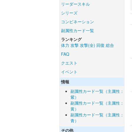
リーダースキル
シリーズ
コンビネーション
副属性カード一覧
ランキング
体力
攻撃
攻撃(全)
回復
総合
FAQ
クエスト
イベント
情報
副属性カード一覧（主属性：
紫）
副属性カード一覧（主属性：
黄）
副属性カード一覧（主属性：
青）
その他