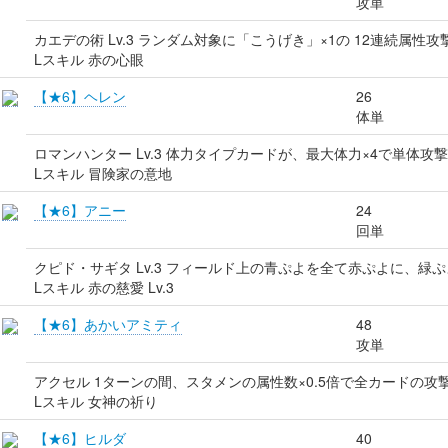
攻単
カエデの術 Lv.3 ランダム対象に「こうげき」×1の 12連続属性攻
Lスキル 赤の心眼
【★6】ヘレン
26
体単
ロマンハンター Lv.3 体力タイプカードが、最大体力×4で単体攻撃
Lスキル 冒険家の意地
【★6】アニー
24
回単
クピド・サギタ Lv.3 フィールド上の青ぷよを全て赤ぷよに、緑
Lスキル 赤の慈愛 Lv.3
【★6】あかいアミティ
48
攻単
アクセル 1ターンの間、スタメンの属性数×0.5倍で全カードの攻撃
Lスキル 女神の祈り
【★6】ヒルダ
40