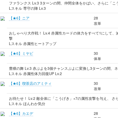
ファランクス Lv.3 3ターンの間、仲間全体をかばい、さらに「こ
Lスキル 専守の陣 Lv.3
【★6】ニア
28
攻単
おしゃべり大作戦！ Lv.4 赤属性カードの体力をすべて1にして
撃
Lスキル 赤属性ヒートアップ
【★6】ミヤビ
30
体単
豊穣の舞 Lv.3 赤ぷよを3個チャンスぷよに変換し3ターンの間
Lスキル 赤属性体力回復UP Lv.2
【★6】喫茶店のアミティ
30
攻単
お待たせ！ Lv.2 敵全体に「こうげき」×7の属性攻撃を与え、 
Lスキル ほんわか気分
【★6】カエデ
28