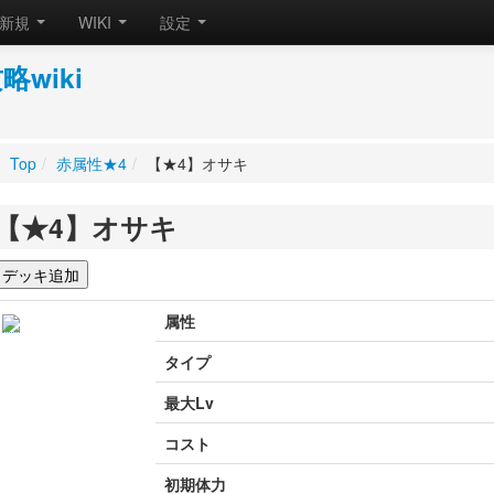
新規
WIKI
設定
wiki
Top
/
赤属性★4
/
【★4】オサキ
【★4】オサキ
属性
タイプ
最大Lv
コスト
初期体力