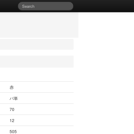
赤
バ単
70
12
505