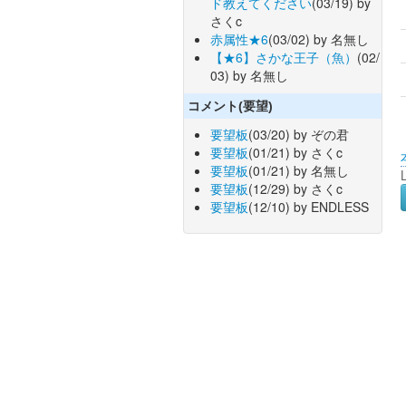
ド教えてください
(03/19) by
さくc
赤属性★6
(03/02) by 名無し
【★6】さかな王子（魚）
(02/
03) by 名無し
コメント(要望)
要望板
(03/20) by ぞの君
要望板
(01/21) by さくc
要望板
(01/21) by 名無し
要望板
(12/29) by さくc
要望板
(12/10) by ENDLESS