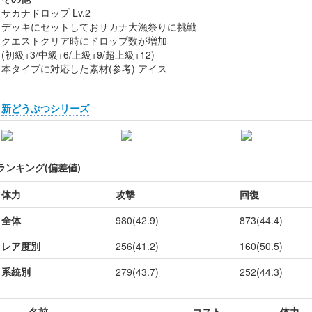
サカナドロップ Lv.2
デッキにセットしておサカナ大漁祭りに挑戦
クエストクリア時にドロップ数が増加
(初級+3/中級+6/上級+9/超上級+12)
本タイプに対応した素材(参考) アイス
新どうぶつシリーズ
ランキング(偏差値)
体力
攻撃
回復
全体
980(42.9)
873(44.4)
レア度別
256(41.2)
160(50.5)
系統別
279(43.7)
252(44.3)
名前
コスト
体力