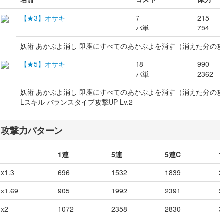
【★3】オサキ
7
215
バ単
754
妖術 あかぷよ消し 即座にすべてのあかぷよを消す（消えた分の
【★5】オサキ
18
990
バ単
2362
妖術 あかぷよ消し 即座にすべてのあかぷよを消す（消えた分の
Lスキル バランスタイプ攻撃UP Lv.2
攻撃力パターン
1連
5連
5連C
x1.3
696
1532
1839
x1.69
905
1992
2391
x2
1072
2358
2830