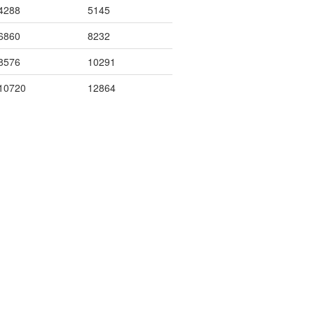
4288
5145
6860
8232
8576
10291
10720
12864