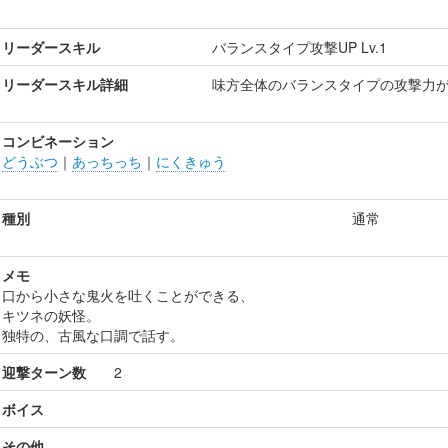
リーダースキル
バランスタイプ攻撃UP Lv.1
リーダースキル詳細
味方全体のバランスタイプの攻撃力が1
コンビネーション
どうぶつ
｜
あっちっち
｜
にくきゅう
種別
通常
メモ
口から小さな鬼火を吐くことができる、
キツネの妖怪。
独特の、古風な口調で話す。
迎撃ターン数
2
ボイス
その他