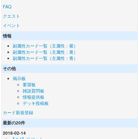
FAQ
クエスト
イベント
情報
副属性カード一覧（主属性：紫）
副属性カード一覧（主属性：黄）
副属性カード一覧（主属性：青）
その他
掲示板
要望板
雑談質問板
情報提供板
デッキ投稿板
カード新規登録
最新の20件
2018-02-14
【★4】リゼット