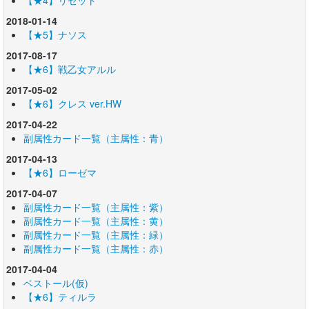
2018-01-14
【★5】ナソス
2017-08-17
【★6】戦乙女アルル
2017-05-02
【★6】クレス ver.HW
2017-04-22
副属性カード一覧（主属性：青）
2017-04-13
【★6】ローゼマ
2017-04-07
副属性カード一覧（主属性：紫）
副属性カード一覧（主属性：黄）
副属性カード一覧（主属性：緑）
副属性カード一覧（主属性：赤）
2017-04-04
ベストール(仮)
【★6】ティルラ