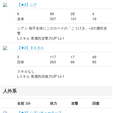
【★2】シグ
6
89
28
4
攻単
307
101
19
シアン 相手全体にこのカードの「こうげき」×3の属性攻
撃
Lスキル 青属性攻撃力UP Lv.1
【★2】タルタル
3
117
17
49
回単
263
66
85
スキルなし
Lスキル 青属性回復力UP Lv.1
人外系
名前 ｺｽﾄ
体力
攻撃
回復
【★2】シアンチューラップ