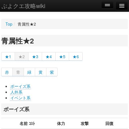
ぷよクエ攻略wiki
編集
Top
/
青属性★2
新規
青属性★2
WIKI
設定
★1
★2
★3
★4
★5
★6
赤
青
緑
黄
紫
ボーイズ系
人外系
イベント系
ボーイズ系
名前 ｺｽﾄ
体力
攻撃
回復