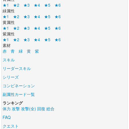
★1
★2
★3
★4
★5
★6
緑属性
★1
★2
★3
★4
★5
★6
黄属性
★1
★2
★3
★4
★5
★6
紫属性
★1
★2
★3
★4
★5
★6
素材
赤
青
緑
黄
紫
スキル
リーダースキル
シリーズ
コンビネーション
副属性カード一覧
ランキング
体力
攻撃
攻撃(全)
回復
総合
FAQ
クエスト