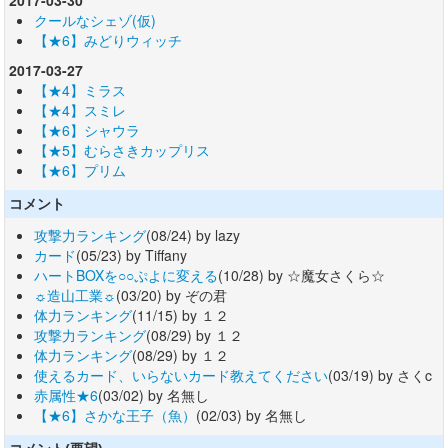
クールなシェゾ(仮)
【★6】みどりウィッチ
2017-03-27
【★4】ミラス
【★4】スミレ
【★6】シャウラ
【★5】むらさきカップリス
【★6】プリム
コメント
攻撃力ランキング
(08/24) by lazy
カード
(05/23) by Tiffany
ハートBOXを○○ぷよに変える
(10/28) by ☆魔女さくら☆
☼造山工業☼
(03/20) by ぞの君
体力ランキング
(11/15) by １２
攻撃力ランキング
(08/29) by １２
体力ランキング
(08/29) by １２
使えるカード、いらないカード教えてください
(03/19) by さくc
赤属性★6
(03/02) by 名無し
【★6】さかな王子（魚）
(02/03) by 名無し