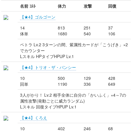
名前 ｺｽﾄ
体力
攻撃
回復
【★4】ゴルゴーン
14
813
251
37
体単
1680
540
106
ペトラ Lv.2 3ターンの間、紫属性カードが「こうげき」×2
でカウンター
Lスキル HPタイプHPUP Lv.1
【★4】トリオ・ザ・バンシー
10
500
129
428
回単
1190
336
649
3人がかり！ Lv.2 相手全体に自分の「かいふく」×4～7の
属性攻撃(発動ごとに威力ランダム)
Lスキル 回復タイプHPUP Lv.1
【★4】くろえ
10
402
246
68