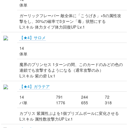
体単
ガーリックフレーバー 敵全体に「こうげき」×5の属性攻
撃をし、30%の確率で3ターン「毒」状態にする
Lスキル 体力タイプ体力回復UP Lv.1
【★4】サロメ
14
体単
魔界のプリンセス 1ターンの間、このカードのみどの色の
連鎖でも攻撃するようになる（通常攻撃のみ）
Lスキル 紫の砦 Lv.1
【★4】ガラテア
14
791
244
72
バ単
1776
655
318
カプリス 紫属性ぷよを1個プリズムボールに変化させる
Lスキル 属性数攻撃力UP Lv.1