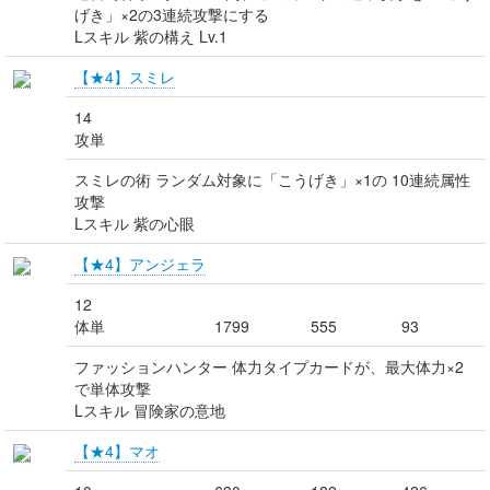
げき」×2の3連続攻撃にする
Lスキル 紫の構え Lv.1
【★4】スミレ
14
攻単
スミレの術 ランダム対象に「こうげき」×1の 10連続属性
攻撃
Lスキル 紫の心眼
【★4】アンジェラ
12
体単
1799
555
93
ファッションハンター 体力タイプカードが、最大体力×2
で単体攻撃
Lスキル 冒険家の意地
【★4】マオ