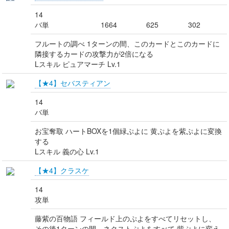
14
バ単
1664
625
302
フルートの調べ 1ターンの間、このカードとこのカードに
隣接するカードの攻撃力が2倍になる
Lスキル ピュアマーチ Lv.1
【★4】セバスティアン
14
バ単
お宝奪取 ハートBOXを1個緑ぷよに 黄ぷよを紫ぷよに変換
する
Lスキル 義の心 Lv.1
【★4】クラスケ
14
攻単
藤紫の百物語 フィールド上のぷよをすべてリセットし、
その後1ターンの間、ネクストぷよをすべて 紫ぷよに変え