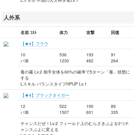
Lスキル 不屈の天才科学者Lv.1
人外系
名前 ｺｽﾄ
体力
攻撃
回復
【★4】フラウ
10
536
193
91
バ単
1230
482
264
毒の霧 Lv.2 相手全体を60%の確率で5ターン「毒」状態に
する
Lスキル バランスタイプHPUP Lv.1
【★4】ブラックタイガー
12
522
190
89
バ単
1507
601
335
チャンスだぜ！Lv.2 フィールド上のむらさきぷよを2つチ
ャンスぷよに変える