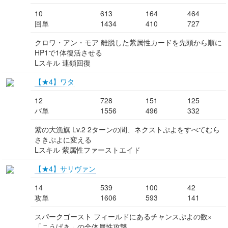
10
613
164
464
回単
1434
410
727
クロワ・アン・モア 離脱した紫属性カードを先頭から順に
HP1で1体復活させる
Lスキル 連鎖回復
【★4】ワタ
12
728
151
125
バ単
1556
496
332
紫の大漁旗 Lv.2 2ターンの間、ネクストぷよをすべてむら
さきぷよに変える
Lスキル 紫属性ファーストエイド
【★4】サリヴァン
14
539
100
42
攻単
1606
593
141
スパークゴースト フィールドにあるチャンスぷよの数×
「こうげき」の全体属性攻撃