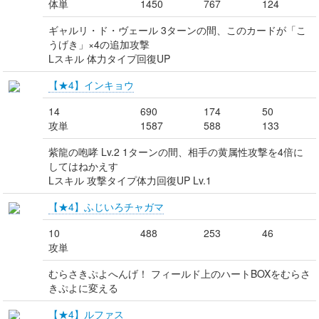
体単
1450
767
124
ギャルリ・ド・ヴェール 3ターンの間、このカードが「こ
うげき」×4の追加攻撃
Lスキル 体力タイプ回復UP
【★4】インキョウ
14
690
174
50
攻単
1587
588
133
紫龍の咆哮 Lv.2 1ターンの間、相手の黄属性攻撃を4倍に
してはねかえす
Lスキル 攻撃タイプ体力回復UP Lv.1
【★4】ふじいろチャガマ
10
488
253
46
攻単
むらさきぷよへんげ！ フィールド上のハートBOXをむらさ
きぷよに変える
【★4】ルファス