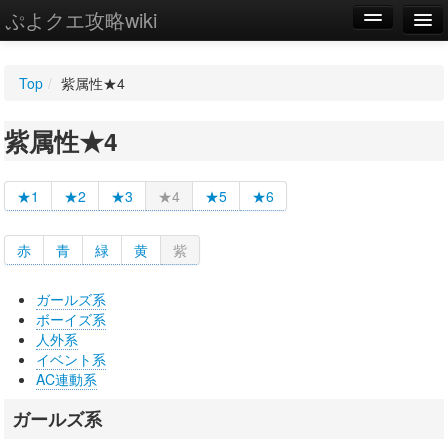
ぷよクエ攻略wiki
編集
Top
/
紫属性★4
新規
紫属性★4
WIKI
設定
★1
★2
★3
★4
★5
★6
赤
青
緑
黄
紫
ガールズ系
ボーイズ系
人外系
イベント系
AC連動系
ガールズ系