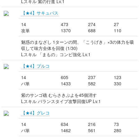
Lスキル 紫の行進 Lv.1
【★4】サキュバス
14
473
274
27
攻単
1370
688
110
魅惑のまなざし 1ターンの間、「こうげき」×3の体力を吸
収して味方全体を回復 (1/30)
Lスキル 「まもの」コンビ強化 Lv.1
【★4】プルコ
14
605
237
123
バ単
1433
582
330
紫のサンゴ礁 むらさきぷよを45個消す
Lスキル バランスタイプ攻撃回復UP Lv.1
【★4】グレコ
14
634
216
73
バ単
1462
561
280