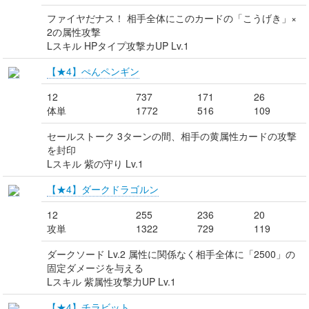
ファイヤだナス！ 相手全体にこのカードの「こうげき」×
2の属性攻撃
Lスキル HPタイプ攻撃カUP Lv.1
【★4】ぺんペンギン
12
737
171
26
体単
1772
516
109
セールストーク 3ターンの間、相手の黄属性カードの攻撃
を封印
Lスキル 紫の守り Lv.1
【★4】ダークドラゴルン
12
255
236
20
攻単
1322
729
119
ダークソード Lv.2 属性に関係なく相手全体に「2500」の
固定ダメージを与える
Lスキル 紫属性攻撃力UP Lv.1
【★4】チラビット