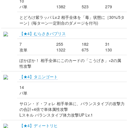
10
バ単
1382
523
279
とどろけ紫ラッパ Lv.2 相手全体を「毒」状態に［30%/5タ
ーン］(毎ターン一定割合のダメージを付与)
【★4】むらさきパプリス
7
255
182
31
攻単
1322
675
130
ぽかぽか！ 相手全体にこのカードの「こうげき」×2の属
性攻撃
【★4】タニンゴート
14
バ単
サロン・ド・フォレ 相手単体に、バランスタイプの攻撃力
の合計×4倍で単体属性攻撃
Lスキル バランスタイプ体力攻撃UP Lv.1
【★4】ディートリヒ