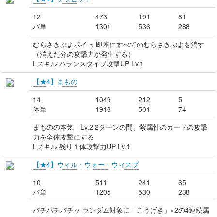
12
473
191
81
バ単
1301
536
288
むらさきぷよポイっ 即座にすべてのむらさきぷよを消す
（消えた分の攻撃力が発生する）
Lスキル バランスタイプ攻撃UP Lv.1
【★4】まもの
14
1049
212
5
体単
1916
501
74
まものの本気 Lv.2 2ターンの間、紫属性のカードの攻撃
力を全体攻撃にする
Lスキル 残り１体攻撃力UP Lv.1
【★4】ウィル・ウォー・ウィスプ
10
511
241
65
バ単
1205
530
238
バチバチバチッ ランダム対象に「こうげき」×2の4連続属