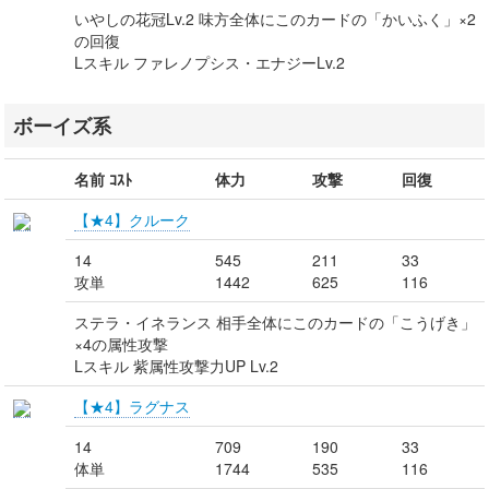
いやしの花冠Lv.2 味方全体にこのカードの「かいふく」×2
の回復
Lスキル ファレノプシス・エナジーLv.2
ボーイズ系
名前 ｺｽﾄ
体力
攻撃
回復
【★4】クルーク
14
545
211
33
攻単
1442
625
116
ステラ・イネランス 相手全体にこのカードの「こうげき」
×4の属性攻撃
Lスキル 紫属性攻撃力UP Lv.2
【★4】ラグナス
14
709
190
33
体単
1744
535
116