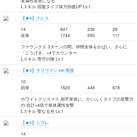
黄属性攻撃になる
Lスキル 回復タイプ体力回復UP Lv.1
【★4】クレス
14
847
236
28
攻単
1744
650
111
ファランクス 3ターンの間、仲間全体をかばい、さらに
「こうげき」×4でカウンター
Lスキル 専守の陣 Lv.1
【★4】サリヴァン ver.聖夜
10
回単
1520
448
678
ホワイトクリスマス 相手単体に、かいふくタイプの攻撃力
の 合計×4倍で単体属性攻撃
Lスキル 聖なる光 Lv.1
【★4】シグレ
14