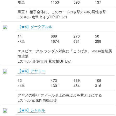
攻単
1153
593
137
黒豆！ 相手全体に、このカードの攻撃力×3の属性攻撃
Lスキル 攻撃タイプHPUP Lv.1
【★4】ダークアルル
14
689
270
50
バ単
1674
681
298
エスピエーグル ランダム対象に「こうげき」×3の4連続属
性攻撃
Lスキル HP最大時 紫攻撃UP Lv.1
【★4】アヤミー
12
473
139
109
バ単
1301
484
316
アヤメの香り フィールド上の黄ぷよを紫ぷよにする
Lスキル 紫属性自動回復
【★4】シャルル