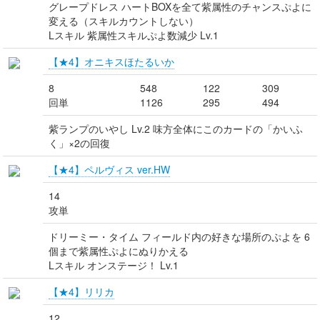
グレープドレス ハートBOXを全て紫属性のチャンスぷよに
変える（スキルカウントしない）
Lスキル 紫属性スキルぷよ数減少 Lv.1
【★4】オニキスほたるいか
8
548
122
309
回単
1126
295
494
紫ランプのいやし Lv.2 味方全体にこのカードの「かいふ
く」×2の回復
【★4】ペルヴィス ver.HW
14
攻単
ドリーミー・タイム フィールド内の好きな場所のぷよを 6
個まで紫属性ぷよにぬりかえる
Lスキル オンステージ！ Lv.1
【★4】リリカ
12