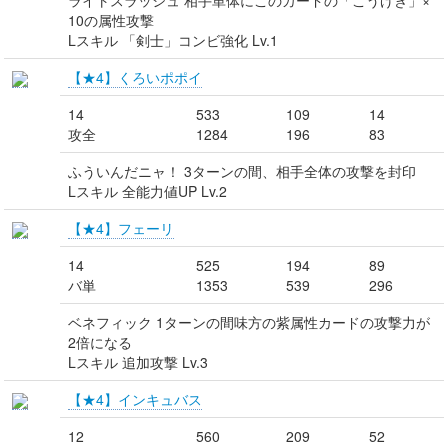
ライトスラッシュ 相手単体にこのカードの「こうげき」×
10の属性攻撃
Lスキル 「剣士」コンビ強化 Lv.1
【★4】くろいポポイ
14
533
109
14
攻全
1284
196
83
ふういんだニャ！ 3ターンの間、相手全体の攻撃を封印
Lスキル 全能力値UP Lv.2
【★4】フェーリ
14
525
194
89
バ単
1353
539
296
ベネフィック 1ターンの間味方の紫属性カードの攻撃力が
2倍になる
Lスキル 追加攻撃 Lv.3
【★4】インキュバス
12
560
209
52