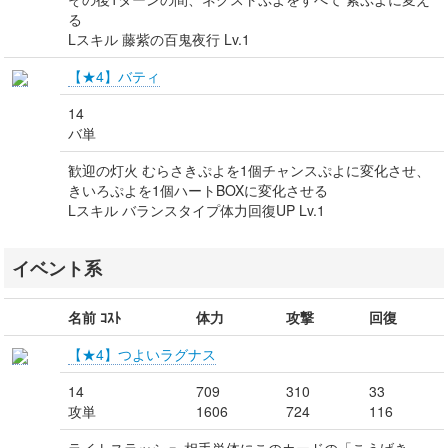
る
Lスキル 藤紫の百鬼夜行 Lv.1
【★4】バティ
14
バ単
歓迎の灯火 むらさきぷよを1個チャンスぷよに変化させ、
きいろぷよを1個ハートBOXに変化させる
Lスキル バランスタイプ体力回復UP Lv.1
イベント系
名前 ｺｽﾄ
体力
攻撃
回復
【★4】つよいラグナス
14
709
310
33
攻単
1606
724
116