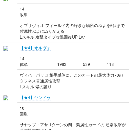
14
攻単
オブリヴィオ フィールド内の好きな場所のぷよを6個まで
紫属性ぷよにぬりかえる
Lスキル 攻撃タイプ攻撃回復UP Lv.1
【★4】オルヴォ
14
体単
1983
539
118
ヴィハ・パッロ 相手単体に、このカードの最大体力×8の
タフネス貫通属性攻撃
Lスキル 紫の護り
【★4】ヤンドゥ
10
回単
サヤップ・アサ 1ターンの間、紫属性カードの 通常攻撃が