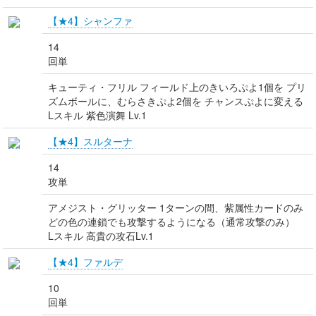
【★4】シャンファ
14
回単
キューティ・フリル フィールド上のきいろぷよ1個を プリ
ズムボールに、むらさきぷよ2個を チャンスぷよに変える
Lスキル 紫色演舞 Lv.1
【★4】スルターナ
14
攻単
アメジスト・グリッター 1ターンの間、紫属性カードのみ
どの色の連鎖でも攻撃するようになる（通常攻撃のみ）
Lスキル 高貴の攻石Lv.1
【★4】ファルデ
10
回単