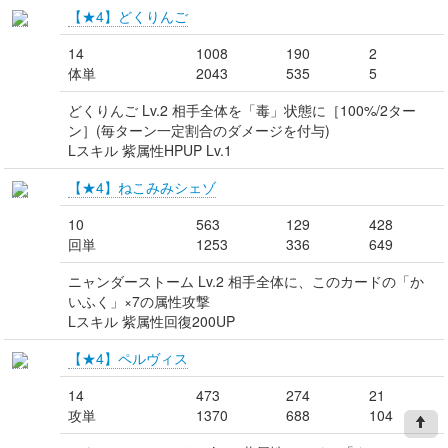
【★4】どくりんご
14
1008
190
2
体単
2043
535
5
どくりんご Lv.2 相手全体を「毒」状態に［100%/2ター
ン］(毎ターン一定割合のダメージを付与)
Lスキル 紫属性HPUP Lv.1
【★4】ねこみみシェゾ
10
563
129
428
回単
1253
336
649
ニャンダーストーム Lv.2 相手全体に、このカードの「か
いふく」×7の属性攻撃
Lスキル 紫属性回復200UP
【★4】ペルヴィス
14
473
274
21
攻単
1370
688
104