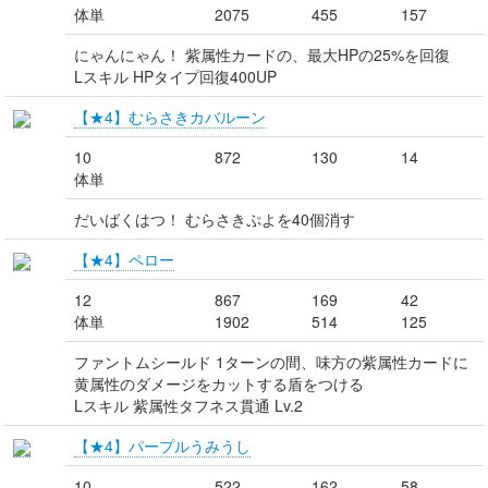
体単
2075
455
157
にゃんにゃん！ 紫属性カードの、最大HPの25%を回復
Lスキル HPタイプ回復400UP
【★4】むらさきカバルーン
10
872
130
14
体単
だいばくはつ！ むらさきぷよを40個消す
【★4】ペロー
12
867
169
42
体単
1902
514
125
ファントムシールド 1ターンの間、味方の紫属性カードに
黄属性のダメージをカットする盾をつける
Lスキル 紫属性タフネス貫通 Lv.2
【★4】パープルうみうし
10
522
162
58