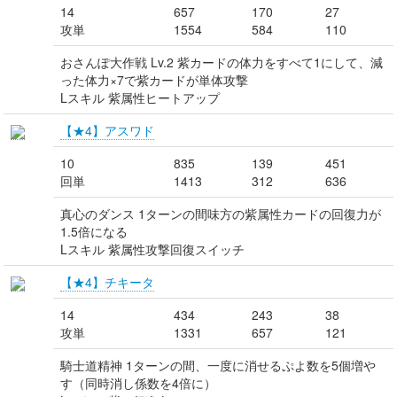
14
657
170
27
攻単
1554
584
110
おさんぽ大作戦 Lv.2 紫カードの体力をすべて1にして、減
った体力×7で紫カードが単体攻撃
Lスキル 紫属性ヒートアップ
【★4】アスワド
10
835
139
451
回単
1413
312
636
真心のダンス 1ターンの間味方の紫属性カードの回復力が
1.5倍になる
Lスキル 紫属性攻撃回復スイッチ
【★4】チキータ
14
434
243
38
攻単
1331
657
121
騎士道精神 1ターンの間、一度に消せるぷよ数を5個増や
す（同時消し係数を4倍に）