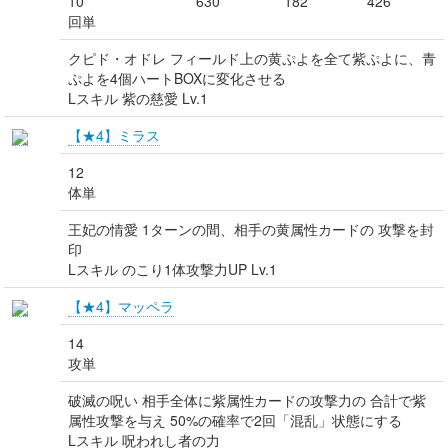
10
630
182
426
回単
クピド・オドレ フィールド上の黄ぷよを全て紫ぷよに、青
ぷよを4個ハートBOXに変化させる
Lスキル 紫の慈愛 Lv.1
【★4】ミラス
12
体単
王妃の情愛 1ターンの間、相手の黄属性カードの 攻撃を封
印
Lスキル のこり1体攻撃力UP Lv.1
【★4】マッペラ
14
攻単
破滅の呪い 相手全体に紫属性カードの攻撃力の 合計で紫
属性攻撃を与え 50%の確率で2回「混乱」状態にする
Lスキル 呪われし者の力