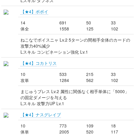
Lスキル タフネス
【★4】ポポイ
14
691
50
33
体全
1558
125
102
ねこなでボイスニャ Lv.2 5ターンの間相手全体のカードの
攻撃力40%減少
Lスキル コンビネーション強化 Lv.1
【★4】コカトリス
10
533
215
33
攻単
1284
562
102
まじゅうブレス Lv.2 属性に関係なく相手単体に「5000」
の固定ダメージを与える
Lスキル 攻撃力UP Lv.1
【★4】ナスグレイブ
10
773
109
18
体単
2005
520
117