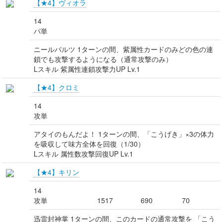
【★4】ヴィオラ
14
バ単
ニールバルツ 1ターンの間、紫属性カードのみどの色の連
鎖でも攻撃するようになる（通常攻撃のみ）
Lスキル 紫属性連鎖攻撃力UP Lv.1
【★4】クロミ
14
攻単
アタイのもんだよ！ 1ターンの間、「こうげき」×3の体力
を吸収して味方全体を回復（1/30）
Lスキル 属性数攻撃回復UP Lv.1
【★4】キリン
14
攻単
1517
690
70
迅雷封神掌 1ターンの間、このカードの通常攻撃を 「こう