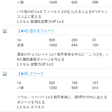
バ単
1545
620
298
バラ色の幻 Lv.2 フィールド上のむらさきぷよを2つチャン
スぷよに変える
Lスキル 紫属性攻撃力UP Lv.2
【★4】恋するフェーリ
14
505
230
37
攻単
1402
644
120
運命のチョコレート Lv.1 相手単体を中心に「こうげき」×
6の属性爆裂ダメージを与える
Lスキル 攻撃力UP Lv.2
【★4】グリープ
14
522
164
107
バ単
1350
509
314
ソウル・リーパー Lv.2 相手単体に、残HPの10%にあたる
ダメージを与える
Lスキル タフネス