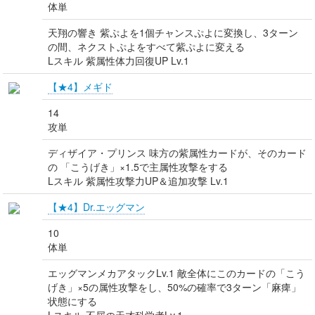
体単
天翔の響き 紫ぷよを1個チャンスぷよに変換し、3ターン
の間、ネクストぷよをすべて紫ぷよに変える
Lスキル 紫属性体力回復UP Lv.1
【★4】メギド
14
攻単
ディザイア・プリンス 味方の紫属性カードが、そのカード
の 「こうげき」×1.5で主属性攻撃をする
Lスキル 紫属性攻撃力UP＆追加攻撃 Lv.1
【★4】Dr.エッグマン
10
体単
エッグマンメカアタックLv.1 敵全体にこのカードの「こう
げき」×5の属性攻撃をし、50%の確率で3ターン「麻痺」
状態にする