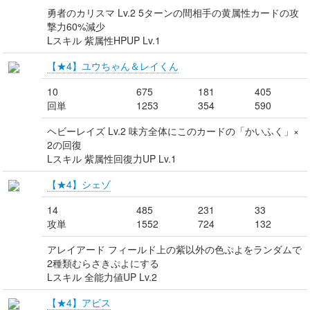
勇者のカリスマ Lv.2 5ターンの間相手の黄属性カードの攻
撃力60%減少
Lスキル 紫属性HPUP Lv.1
【★4】ユウちゃん＆レイくん
10
675
181
405
回単
1253
354
590
ヘビーレイズ Lv.2 味方全体にこのカードの「かいふく」×
2の回復
Lスキル 紫属性回復力UP Lv.1
【★4】シェゾ
14
485
231
33
攻単
1552
724
132
アレイアード フィールド上の紫以外の色ぷよをランダムで
2種類むらさきぷよにする
Lスキル 全能力値UP Lv.2
【★4】アビス