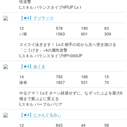
性攻撃
Lスキル バランスタイプHPUP Lv.1
【★4】クジラッコ
12
578
190
63
バ単
1563
601
309
スイスイ泳ぎます！ Lv.2 相手の右から左へ突き抜ける
「こうげき」×4の属性攻撃
Lスキル バランスタイプHP1000UP
【★4】あくま
14
792
186
15
体単
1827
531
70
やるクマ！ Lv.2 ターン経過せずに、なぞったぷよを最大6
個まで紫ぷよに変える
Lスキル パープルバリア
【★4】にゃんぐるみぃ
12
843
44
58