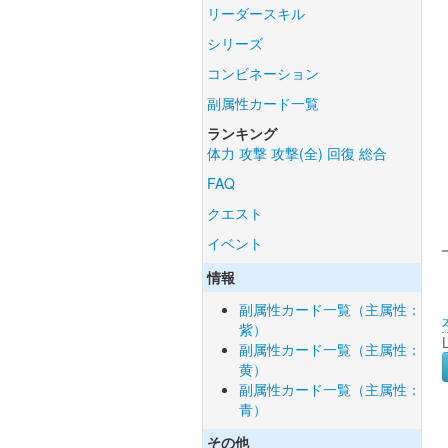
リーダースキル
シリーズ
コンビネーション
副属性カード一覧
ランキング
体力
攻撃
攻撃(全)
回復
総合
FAQ
クエスト
イベント
情報
副属性カード一覧（主属性：
紫）
副属性カード一覧（主属性：
黄）
副属性カード一覧（主属性：
青）
その他