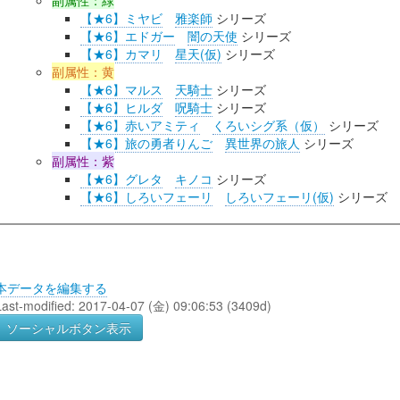
副属性：緑
【★6】ミヤビ
雅楽師
シリーズ
【★6】エドガー
闇の天使
シリーズ
【★6】カマリ
星天(仮)
シリーズ
副属性：黄
【★6】マルス
天騎士
シリーズ
【★6】ヒルダ
呪騎士
シリーズ
【★6】赤いアミティ
くろいシグ系（仮）
シリーズ
【★6】旅の勇者りんご
異世界の旅人
シリーズ
副属性：紫
【★6】グレタ
キノコ
シリーズ
【★6】しろいフェーリ
しろいフェーリ(仮)
シリーズ
本データを編集する
Last-modified: 2017-04-07 (金) 09:06:53 (3409d)
ソーシャルボタン表示