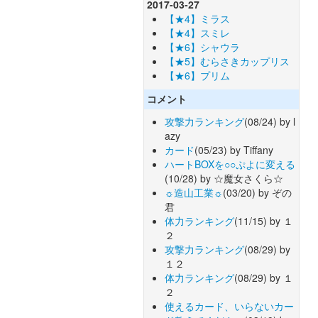
2017-03-27
【★4】ミラス
【★4】スミレ
【★6】シャウラ
【★5】むらさきカップリス
【★6】プリム
コメント
攻撃力ランキング
(08/24) by l
azy
カード
(05/23) by Tiffany
ハートBOXを○○ぷよに変える
(10/28) by ☆魔女さくら☆
☼造山工業☼
(03/20) by ぞの
君
体力ランキング
(11/15) by １
２
攻撃力ランキング
(08/29) by
１２
体力ランキング
(08/29) by １
２
使えるカード、いらないカー