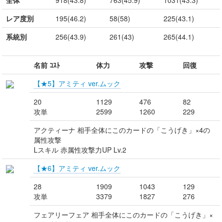
全体
918(43.8)
763(45.9)
1031(43.3)
レア度別
195(46.2)
58(58)
225(43.1)
系統別
256(43.9)
261(43)
265(44.1)
名前 ｺｽﾄ
体力
攻撃
回復
【★5】アミティ ver.ムック
20
1129
476
82
攻単
2599
1260
229
アクティーナ 相手全体にこのカードの「こうげき」×4の
属性攻撃
Lスキル 赤属性攻撃力UP Lv.2
【★6】アミティ ver.ムック
28
1909
1043
129
攻単
3379
1827
276
フェアリーフェア 相手全体にこのカードの「こうげき」×