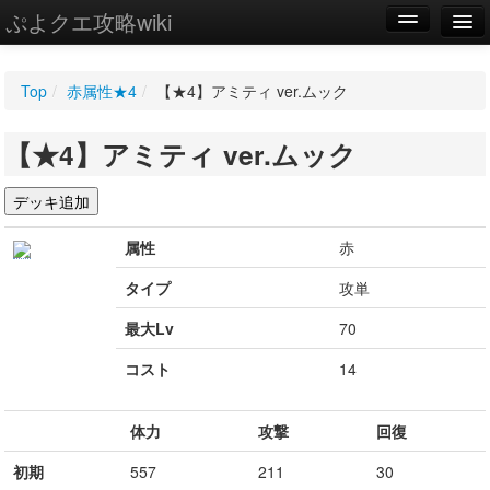
ぷよクエ攻略wiki
編集
Top
/
赤属性★4
/
【★4】アミティ ver.ムック
新規
【★4】アミティ ver.ムック
WIKI
設定
属性
赤
タイプ
攻単
最大Lv
70
コスト
14
体力
攻撃
回復
初期
557
211
30