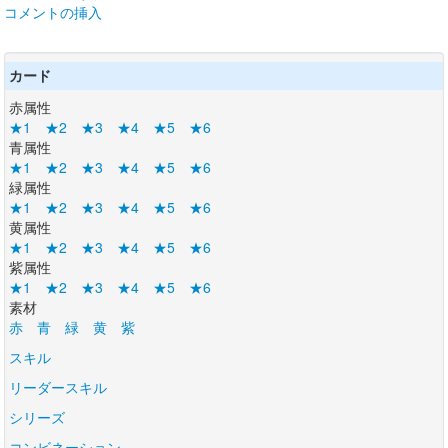
コメントの挿入
カード
赤属性
★1
★2
★3
★4
★5
★6
青属性
★1
★2
★3
★4
★5
★6
緑属性
★1
★2
★3
★4
★5
★6
黄属性
★1
★2
★3
★4
★5
★6
紫属性
★1
★2
★3
★4
★5
★6
素材
赤
青
緑
黄
紫
スキル
リーダースキル
シリーズ
コンビネーション