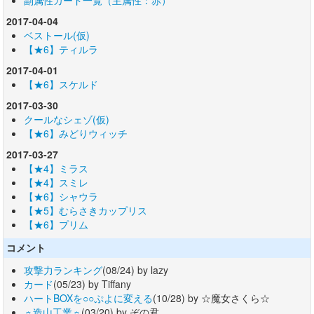
2017-04-04
ベストール(仮)
【★6】ティルラ
2017-04-01
【★6】スケルド
2017-03-30
クールなシェゾ(仮)
【★6】みどりウィッチ
2017-03-27
【★4】ミラス
【★4】スミレ
【★6】シャウラ
【★5】むらさきカップリス
【★6】プリム
コメント
攻撃力ランキング
(08/24) by lazy
カード
(05/23) by Tiffany
ハートBOXを○○ぷよに変える
(10/28) by ☆魔女さくら☆
☼造山工業☼
(03/20) by ぞの君