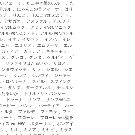
ろいフェーリ 、たこやき屋のルルー 、た
アルル 、にゃんこのラフィーナ 、はり
 、りんご 、りんご ver.ぷよテト 、
生 、アサガオ 、アスファル 、アスワド
ver.ムック 、アミティver.ソニック
 ver.ぷよテト 、アルル ver.バトル
ル 、イオ 、イザベラ 、イノハ 、イレ
ウーニャ 、エミリア 、エムプーサ 、エル
、カティア 、ガラテア 、キキーモラ 、
ス 、グレコ 、グレタ 、ケルビィ 、ゲ
 、サファイヤほたるいか 、サロメ 、
サンタウィッチ 、ザラ 、シエル 、シエ
ラーナ 、シルフ 、シルヴィ 、ジャァー
ストロベリーナ 、スピル 、スフィンク
ー 、ダリダ 、ダークアルル 、チェルシ
ほたるいか 、トリオ・ザ・バンシー 、
ドラーナ 、ナソス 、ナソスver.エ
ニービー 、ハンナ 、ハーティア 、ハー
ヒルダ 、ファルデ 、フィヨラ 、フェ
ィーナ 、フローレ 、フローレ ver.聖夜
ス ver.HW 、ポターリエ 、ポンアイ
ク 、ミオ 、ミノア 、ミヤビ 、ミラス