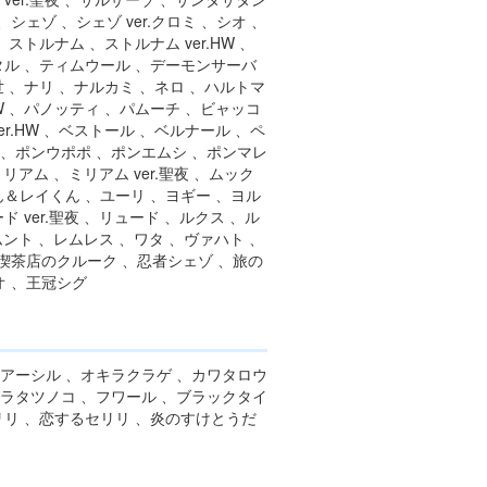
ェゾ 、シェゾ ver.クロミ 、シオ 、
ストルナム 、ストルナム ver.HW 、
タル 、ティムウール 、デーモンサーバ
 、ナリ 、ナルカミ 、ネロ 、ハルトマ
HW 、パノッティ 、パムーチ 、ビャッコ
r.HW 、ベストール 、ベルナール 、ペ
 、ポンウポポ 、ポンエムシ 、ポンマレ
リアム 、ミリアム ver.聖夜 、ムック
ん＆レイくん 、ユーリ 、ヨギー 、ヨル
 ver.聖夜 、リュード 、ルクス 、ル
ムント 、レムレス 、ワタ 、ヴァハト 、
喫茶店のクルーク 、忍者シェゾ 、旅の
オ 、王冠シグ
、アーシル 、オキラクラゲ 、カワタロウ
ハラタツノコ 、フワール 、ブラックタイ
リリ 、恋するセリリ 、炎のすけとうだ