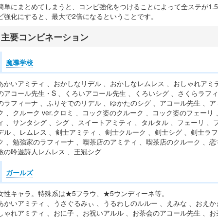
簡単にまとめてしまうと、コンビ強化をつけることによって全ステが1.
ビ強化にすると、最大で2倍になるということです。
主要コンビネーション
魔導学校
あかいアミティ 、おかしなリデル 、おかしなレムレス 、おしゃれアミ
のアコール先生・S 、くろいアコール先生 、くろいシグ 、さくらラフィ
のラフィーナ 、ふりそでのリデル 、ゆかたのシグ 、アコール先生 、アミテ
ク 、クルーク ver.クロミ 、コック姿のクルーク 、コック姿のフェー
ィ 、サンタシグ 、シグ 、スイートアミティ 、タルタル 、フェーリ 、フェ
デル 、レムレス 、剣士アミティ 、剣士クルーク 、剣士シグ 、剣士ラ
ク 、勉強家のラフィーナ 、喫茶店のアミティ 、喫茶店のクルーク 、恋
旅の吟遊詩人レムレス 、王冠シグ
ガールズ
女性キャラ。特殊系は★5フラウ、★5ウンディーネ等。
あかいアミティ 、うさぐるみぃ 、うるわしのルルー 、えみな 、おえか
しゃれアミティ 、おに子 、お祝いアルル 、お茶会のアコール先生 、お