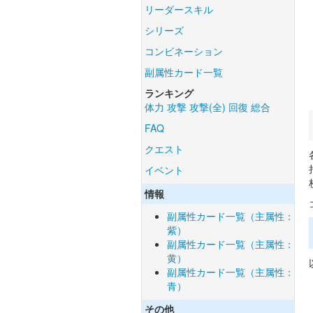
リーダースキル
シリーズ
コンビネーション
副属性カード一覧
ランキング
体力
攻撃
攻撃(全)
回復
総合
FAQ
クエスト
イベント
情報
副属性カード一覧（主属性：
紫）
副属性カード一覧（主属性：
黄）
副属性カード一覧（主属性：
青）
その他