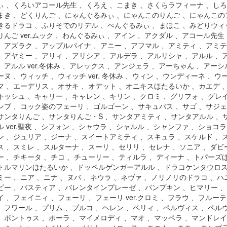
ぃ 、くろいアコール先生 、くろえ 、こまき 、さくらラフィーナ 、し
まき 、どくりんご 、にゃんぐるみぃ 、にゃんこのりんご 、にゃんこの
きるドラコ 、ふりそでのリデル 、ぺんぐるみぃ 、まほこ 、みどりウィッチ
りんご ver.ムック 、わんぐるみぃ 、アイン 、アクダル 、アコール先
、アズラク 、アップルパイナ 、アニー 、アフマル 、アミティ 、アミティ 
、アヤミー 、アリィ 、アリシア 、アルデラ 、アルリシャ 、アルル 、アルル
、アルル ver.冬休み 、アレックス 、アンジェラ 、アーちゃん 、アーシ
ーヌ 、ウィッチ 、ウィッチ ver. 冬休み 、ウィン 、ウンディーネ 、
マ 、エーデリス 、オサキ 、オデット 、オニキスほたるいか 、カエデ 
キッシュ 、キャリー 、キャレン 、キリン 、クロミ 、グリフォ 、グレイ
ンブ 、コック姿のフェーリ 、ゴルゴーン 、サキュバス 、サゴ 、サジェ
サンタりんご 、サンタりんご・S 、サンタアミティ 、サンタアルル 、
ル ver.聖夜 、シフォン 、シャウラ 、シャルル 、シャンファ 、ショコ
ン 、ジュリア 、ジーナ 、スイートアミティ 、スキュラ 、スケルド 、
ス 、スミレ 、スルターナ 、スーリ 、セリリ 、セレナ 、ソニア 、ダビ
ー 、チキータ 、チコ 、チューリー 、ティルラ 、ディーナ 、トパーズ
トルマリンほたるいか 、ドッペルゲンガーアルル 、ドラコケンタウロス 、
ミー 、ニア 、ニナ 、ヌバ 、ネウラ 、ネヴァ 、ノリノリのドラコ 、ハ
ピー 、バスティア 、バレンタインプレーゼ 、パンプキン 、ヒマリー 、
イ 、フェイニィ 、フェーリ 、フェーリ ver.クロミ 、フラウ 、フルーテ
、フワール 、プリム 、プルコ 、ヘレン 、ベリィ 、ペルヴィス 、ペルヴィ
、ポントゥス 、ポーラ 、マイメロディ 、マオ 、マッペラ 、マンドレイ