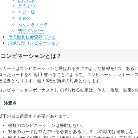
どうぶつ
ヘビー級
まもの
ふんいきトーク
初代メンバー
その他含む全登録コンビ
消滅したコンビネーション
コンビネーションとは？
各カードはコンビネーションと呼ばれるタグのような情報を1つ、ある
持ったカードを3つ以上並べることによって、コンビネーションボーナ
枚必要となります。最大5枚が効果の対象となります。
コンビネーションボーナスとして得られる効果は、体力、攻撃、回復の値
注意点
以下の点に留意する必要があります。
複数のコンビネーションは発動しない。
対象のカードは並んでいる必要がある(1、2、4の順では発動しない
同名カードが並んでいても(★違いも含む)組み合わせとして判定さ