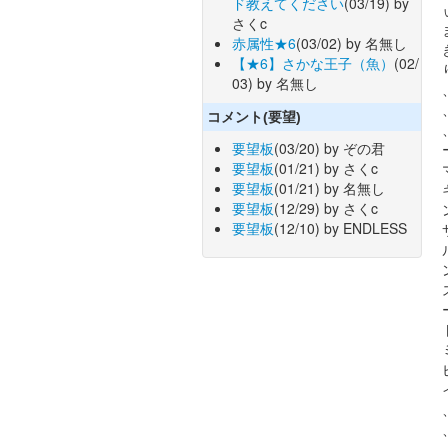
ド教えてください
(03/19) by
さくc
赤属性★6
(03/02) by 名無し
【★6】さかな王子（魚）
(02/
03) by 名無し
コメント(要望)
要望板
(03/20) by ぞの君
要望板
(01/21) by さくc
要望板
(01/21) by 名無し
要望板
(12/29) by さくc
要望板
(12/10) by ENDLESS