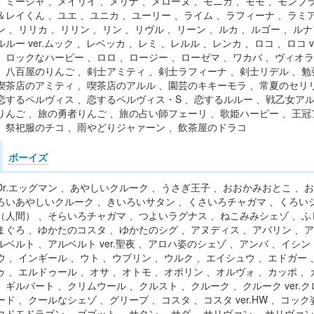
、ミーシャ 、メイリイ 、メリナ 、メローヌ 、モニカ 、モモ 、モンブ
＆レイくん 、ユエ 、ユニカ 、ユーリー 、ライム 、ラフィーナ 、ラミア
ン 、リリカ 、リリン 、リン 、リヴル 、リーン 、ルカ 、ルゴー 、ル
ルルー ver.ムック 、レベッカ 、レミ 、レルル 、レンカ 、ロコ 、ロコ v
、ロックなハーピー 、ロロ 、ロージー 、ローゼマ 、ワカバ 、ヴィオ
、八百屋のりんご 、剣士アミティ 、剣士ラフィーナ 、剣士リデル 、勉
喫茶店のアミティ 、喫茶店のアルル 、園芸のキキーモラ 、常夏のセリリ
恋するペルヴィス 、恋するペルヴィス・S 、恋するルルー 、戦乙女アル
りんご 、旅の勇者りんご 、旅の占い師フェーリ 、歌姫ハーピー 、王冠
、祭祀服のチコ 、雨やどりジャァーン 、飲茶屋のドラコ
ボーイズ
Dr.エッグマン 、あやしいクルーク 、うさぎ王子 、おおかみおとこ 、
ろいあやしいクルーク 、きいろいサタン 、くさいろチャガマ 、くろい
（人間） 、そらいろチャガマ 、つよいラグナス 、ねこみみシェゾ 、ふ
まぐろ 、ゆかたのコスタ 、ゆかたのシグ 、アヌディス 、アバリン 、アビス
ルベルト 、アルベルト ver.聖夜 、アロハ姿のシェゾ 、アンバ 、イシ
ウ 、インギール 、ウト 、ウブリン 、ウルク 、エイシュウ 、エドガー 
ゥ 、エルドゥール 、オサ 、オトモ 、オボリン 、オルヴォ 、カッポ 、
、ギルバート 、クリムウール 、クルスト 、クルーク 、クルーク ver.クロ
ード 、クールなシェゾ 、グリープ 、コスタ 、コスタ ver.HW 、コ
コドモドラゴン 、ゴゴット 、サタン 、サダ 、サリヴァン 、サリヴァン 