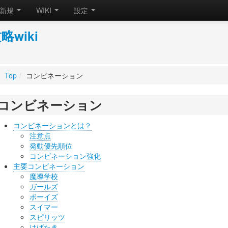
新規
WIKI
設定
wiki
Top
/
コンビネーション
コンビネーション
コンビネーションとは？
注意点
発動優先順位
コンビネーション強化
主要コンビネーション
魔導学校
ガールズ
ボーイズ
スイマー
スピリッツ
はばたき