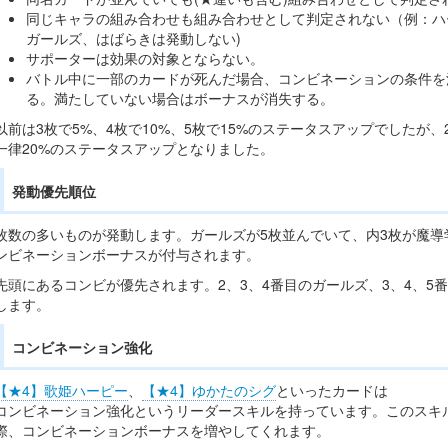
同じキャラの組み合わせも組み合わせとして判定されない（例：ハ
ガールズ、はばらきは発動しない)
サポーターは効果の対象とならない。
バトル中に一部のカードが死んだ場合、コンビネーションの条件を
る。満たしていない場合はボーナスが消失する。
以前は3枚で5%、4枚で10%、5枚で15%のステータスアップでしたが、2
一律20%のステータスアップとなりました。
発動優先順位
枚数の多いものが発動します。ガールズが5枚並んでいて、内3枚が魔
ンビネーションボーナスが付与されます。
先頭にあるコンビが優先されます。2、3、4番目のガールズ、3、4、5
します。
コンビネーション強化
【★4】歌姫ハーピー
、
【★4】ゆかたのシグ
といったカードは
コンビネーション強化というリーダースキルを持っています。このスキ
際、コンビネーションボーナスを増やしてくれます。