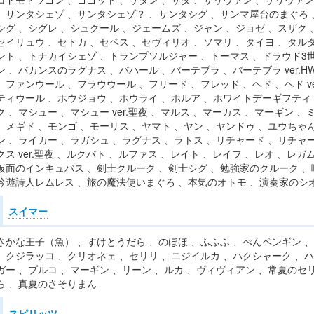
、サンタシェゾ 、サンタシェゾ？ 、サンタシグ 、サンマ屋台のまぐろ 、シ
シグ 、シグレ 、シュクール 、ジェームズ 、ジャン 、ジョゼ 、スザク 、
セイリュウ 、セトカ 、セベス 、セヴィリオ 、ソマリ 、タイヨ 、タル
ント 、トナカイシェゾ 、トランプソルジャー 、トーマス 、ドラウド3世
ン 、バカンスのラグナス 、バハール 、バーテブラ 、バーテブラ ver.
、ファンウール 、フラウウール 、フリード 、フレッド 、ヘド 、ヘド ve
ティウール 、ホウジョウ 、ホウライ 、ホルア 、ホワイトデーギフティ
ク 、マシュー 、マシュー ver.聖夜 、マルス 、マーカス 、マーギン 、ミ
、メギド 、モンゴ 、モーリス 、ヤマト 、ヤン 、ヤンドゥ 、ユウちゃ
ン 、ライカー 、ラガシュ 、ラグナス 、ラトス 、リチャード 、リチャード
クス ver.聖夜 、ルクバト 、ルファス 、レイト 、レイフ 、レオ 、レガ
仮面のインキュバス 、剣士クルーク 、剣士シグ 、勉強家のクルーク 、
吟遊詩人レムレス 、旅の魔法使いまぐろ 、本気のオトモ 、演奏家のシ
スイマー
さかな王子（魚） 、すけとうだら 、のほほ 、ふふふ 、ぺんペンギン 
、クジラッコ 、クリオネェ 、セリリ 、ニジイルカ 、ハクシャーク 、
ガー 、プルコ 、マーギン 、リーン 、ルカ 、ヴィヴィアン 、常夏のセ
ら 、真夏のさそりまん
スピリッツ