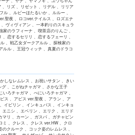
ラーナ 、ヤナ 、ヤマブキ 、ユウちゃん
 、リズ 、リゼット 、リデル 、リリア
ナフル 、ルビーほたるいか 、ルルー 、
er.聖夜 、ロコver.テイルス 、ロズエナ
ラ 、ヴィヴィアン 、一本釣りのスキュラ
強家のラフィーナ 、喫茶店のりんご 、
 、恋するセリリ 、恋するフェーリ 、
ル 、戦乙女ダークアルル 、探検家の
アルル 、王冠ウィッチ 、真夏のドラコ
おかしなレムレス 、お祝いサタン 、きい
シグ 、こがねチャガマ 、さかな王子
じいろチャガマ 、べにいろチャガマ 、
 、アビス ver.聖夜 、アラン 、ア
ン 、イビリン 、インキュバス 、インキョ
、エニシ 、エベリン 、エリク 、エリド
カマリ 、カーン 、ガスパ 、ガチャピン
ミ 、クレス 、クレス ver.HW 、クロ
ック姿のクルーク 、コック姿のレムレス 、
ver.聖夜 、サルザーゾ 、サンタサタン