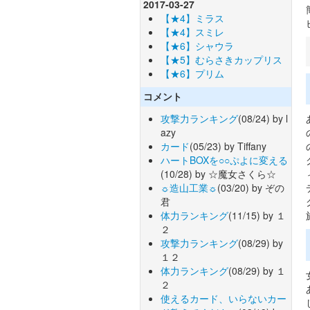
2017-03-27
【★4】ミラス
【★4】スミレ
【★6】シャウラ
【★5】むらさきカップリス
【★6】プリム
コメント
攻撃力ランキング
(08/24) by l
azy
カード
(05/23) by Tiffany
ハートBOXを○○ぷよに変える
(10/28) by ☆魔女さくら☆
☼造山工業☼
(03/20) by ぞの
君
体力ランキング
(11/15) by １
２
攻撃力ランキング
(08/29) by
１２
体力ランキング
(08/29) by １
２
使えるカード、いらないカー