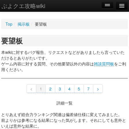
ぷよクエ攻略wiki
編集
Top
/
掲示板
/
要望板
新規
要望板
WIKI
設定
本wikiに対するバグ報告、リクエストなどがありましたら言っていた
だけるとありがたいです。
ゲーム内容に対する質問、その他要望以外の内容は
雑談質問板
をご利
用ください。
<
1
2
3
4
5
7
>
詳細一覧
とりあえず総合力ランキング関連は偏差値仕様に変えてみました。
前よりかは参考になる結果になった気がします。それにしても意外と
いえば意外な結果に。