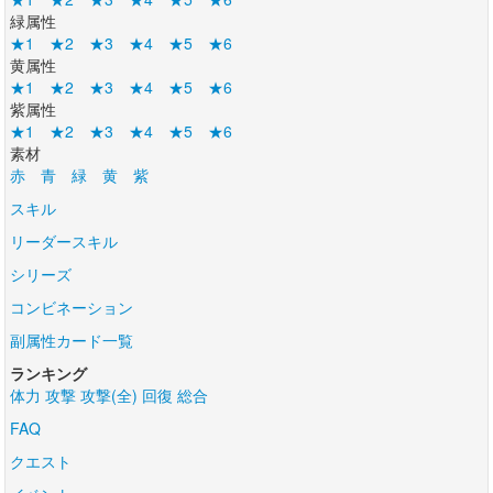
緑属性
★1
★2
★3
★4
★5
★6
黄属性
★1
★2
★3
★4
★5
★6
紫属性
★1
★2
★3
★4
★5
★6
素材
赤
青
緑
黄
紫
スキル
リーダースキル
シリーズ
コンビネーション
副属性カード一覧
ランキング
体力
攻撃
攻撃(全)
回復
総合
FAQ
クエスト