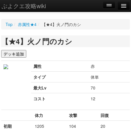
ぷよクエ攻略wiki
編集
Top
/
赤属性★4
/
【★4】火ノ門のカシ
新規
【★4】火ノ門のカシ
WIKI
設定
属性
赤
タイプ
体単
最大Lv
70
コスト
12
体力
攻撃
回復
初期
1205
104
20