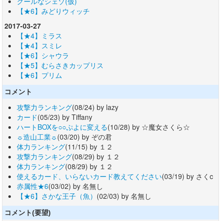
クールなシェゾ(仮)
【★6】みどりウィッチ
2017-03-27
【★4】ミラス
【★4】スミレ
【★6】シャウラ
【★5】むらさきカップリス
【★6】プリム
コメント
攻撃力ランキング
(08/24) by lazy
カード
(05/23) by Tiffany
ハートBOXを○○ぷよに変える
(10/28) by ☆魔女さくら☆
☼造山工業☼
(03/20) by ぞの君
体力ランキング
(11/15) by １２
攻撃力ランキング
(08/29) by １２
体力ランキング
(08/29) by １２
使えるカード、いらないカード教えてください
(03/19) by さくc
赤属性★6
(03/02) by 名無し
【★6】さかな王子（魚）
(02/03) by 名無し
コメント(要望)