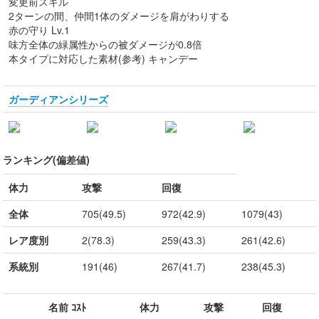
変更前スキル
2ターンの間、仲間1体のダメージを肩がわりする
赤の守り Lv.1
味方全体の緑属性からの被ダメージが0.8倍
本タイプに対応した素材(参考) キャンデー
ガーディアンシリーズ
ランキング(偏差値)
体力
攻撃
回復
全体
705(49.5)
972(42.9)
1079(43)
レア度別
2(78.3)
259(43.3)
261(42.6)
系統別
191(46)
267(41.7)
238(45.3)
名前 ｺｽﾄ
体力
攻撃
回復