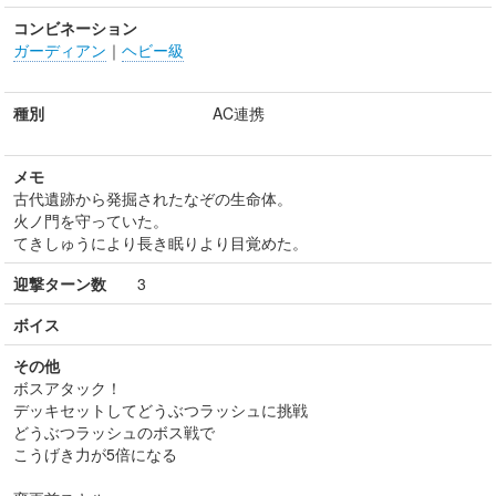
コンビネーション
ガーディアン
｜
ヘビー級
種別
AC連携
メモ
古代遺跡から発掘されたなぞの生命体。
火ノ門を守っていた。
てきしゅうにより長き眠りより目覚めた。
迎撃ターン数
3
ボイス
その他
ボスアタック！
デッキセットしてどうぶつラッシュに挑戦
どうぶつラッシュのボス戦で
こうげき力が5倍になる