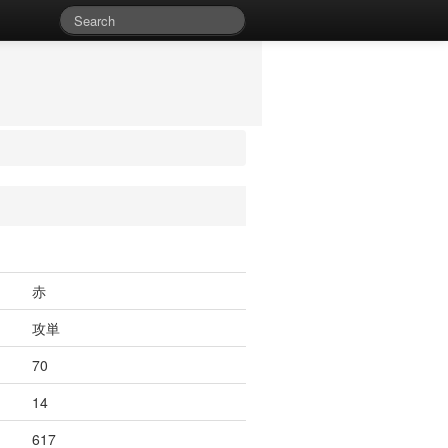
赤
攻単
70
14
617