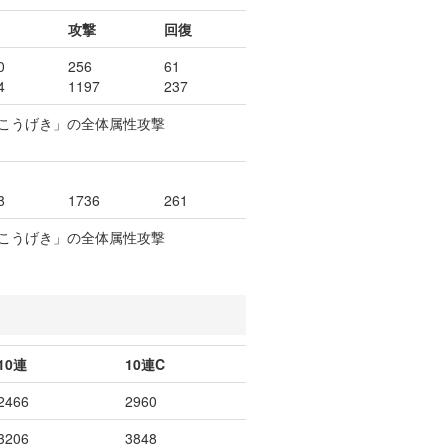
力
攻撃
回復
0
256
61
4
1197
237
×「こうげき」の全体属性攻撃
8
1736
261
×「こうげき」の全体属性攻撃
10連
10連C
2466
2960
3206
3848