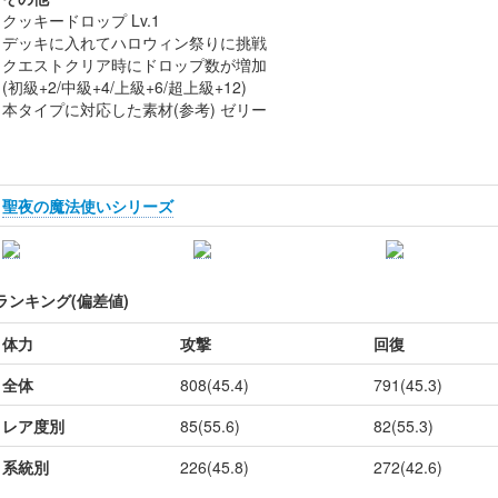
クッキードロップ Lv.1
デッキに入れてハロウィン祭りに挑戦
クエストクリア時にドロップ数が増加
(初級+2/中級+4/上級+6/超上級+12)
本タイプに対応した素材(参考) ゼリー
聖夜の魔法使いシリーズ
ランキング(偏差値)
体力
攻撃
回復
全体
808(45.4)
791(45.3)
レア度別
85(55.6)
82(55.3)
系統別
226(45.8)
272(42.6)