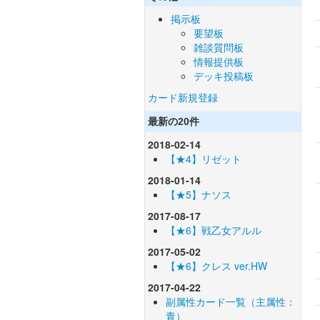
掲示板
要望板
雑談質問板
情報提供板
デッキ投稿板
カード新規登録
最新の20件
2018-02-14
【★4】リゼット
2018-01-14
【★5】ナソス
2017-08-17
【★6】戦乙女アルル
2017-05-02
【★6】クレス ver.HW
2017-04-22
副属性カード一覧（主属性：
青）