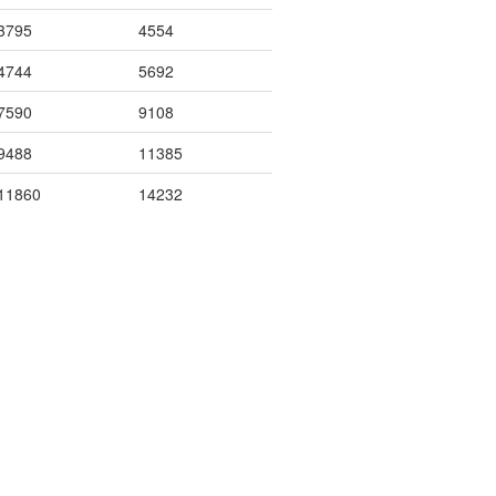
3795
4554
4744
5692
7590
9108
9488
11385
11860
14232