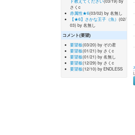
ド教えてください
(03/19) by
さくc
赤属性★6
(03/02) by 名無し
【★6】さかな王子（魚）
(02/
03) by 名無し
コメント(要望)
要望板
(03/20) by ぞの君
要望板
(01/21) by さくc
要望板
(01/21) by 名無し
要望板
(12/29) by さくc
要望板
(12/10) by ENDLESS