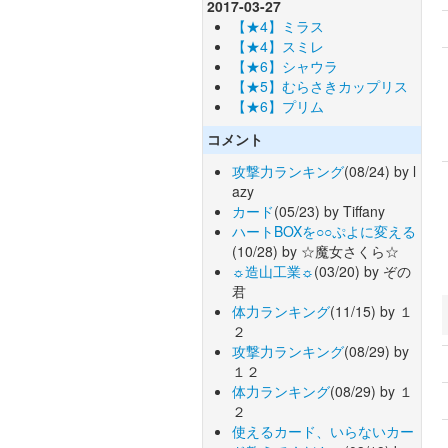
2017-03-27
【★4】ミラス
【★4】スミレ
【★6】シャウラ
【★5】むらさきカップリス
【★6】プリム
コメント
攻撃力ランキング
(08/24) by l
azy
カード
(05/23) by Tiffany
ハートBOXを○○ぷよに変える
(10/28) by ☆魔女さくら☆
☼造山工業☼
(03/20) by ぞの
君
体力ランキング
(11/15) by １
２
攻撃力ランキング
(08/29) by
１２
体力ランキング
(08/29) by １
２
使えるカード、いらないカー