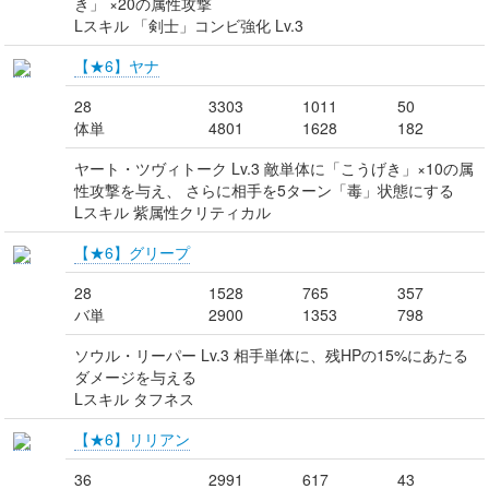
き」 ×20の属性攻撃
Lスキル 「剣士」コンビ強化 Lv.3
【★6】ヤナ
28
3303
1011
50
体単
4801
1628
182
ヤート・ツヴィトーク Lv.3 敵単体に「こうげき」×10の属
性攻撃を与え、 さらに相手を5ターン「毒」状態にする
Lスキル 紫属性クリティカル
【★6】グリープ
28
1528
765
357
バ単
2900
1353
798
ソウル・リーパー Lv.3 相手単体に、残HPの15%にあたる
ダメージを与える
Lスキル タフネス
【★6】リリアン
36
2991
617
43