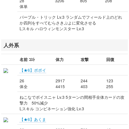
28
3206
805
208
体単
パープル・トリック Lv.3 ランダムでフィールド上のどれ
か四列をすべてむらさきぷよに変化させる
Lスキル ハロウィンモンスター Lv.3
人外系
名前 ｺｽﾄ
体力
攻撃
回復
【★6】ポポイ
26
2917
244
123
体全
4415
403
255
ねこなでボイスニャ Lv.3 5ターンの間相手全体カードの攻
撃力 50%減少
Lスキル コンビネーション強化 Lv.3
【★6】あくま