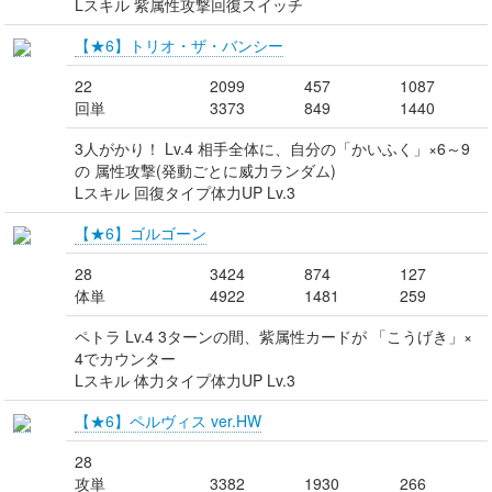
Lスキル 紫属性攻撃回復スイッチ
【★6】トリオ・ザ・バンシー
22
2099
457
1087
回単
3373
849
1440
3人がかり！ Lv.4 相手全体に、自分の「かいふく」×6～9
の 属性攻撃(発動ごとに威力ランダム)
Lスキル 回復タイプ体力UP Lv.3
【★6】ゴルゴーン
28
3424
874
127
体単
4922
1481
259
ペトラ Lv.4 3ターンの間、紫属性カードが 「こうげき」×
4でカウンター
Lスキル 体力タイプ体力UP Lv.3
【★6】ペルヴィス ver.HW
28
攻単
3382
1930
266