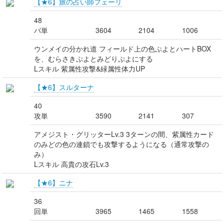
【★6】旅の占い師フェーリ
48
バ単
3604
2104
1006
ウンメイの分かれ道 フィールド上の色ぷよとハートBOX
を、むらさきぷよとみどりぷよにする
Lスキル 紫属性攻撃&緑属性体力UP
【★6】スルターナ
40
攻単
3590
2141
307
アメジスト・グリッターLv.3 3ターンの間、紫属性カード
のみどの色の連鎖でも攻撃するようになる（通常攻撃の
み）
Lスキル 高貴の攻石Lv.3
【★6】ニナ
36
回単
3965
1465
1558