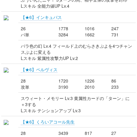
Lスキル 全能力値UP Lv.4
【★6】インキュバス
26
1778
1016
247
バ単
3284
1662
731
バラ色の幻 Lv.4 フィールド上のむらさきぷよを4つチャン
スぷよに変える
Lスキル 紫属性攻撃力UP Lv.2
【★6】ペルヴィス
28
1720
1226
86
攻単
3190
2010
233
スウィート・メモリー Lv.3 黄属性カードの「ターン」に
＋3する
Lスキル テンションアップ Lv.3
【★6】くろいアコール先生
28
3439
817
27