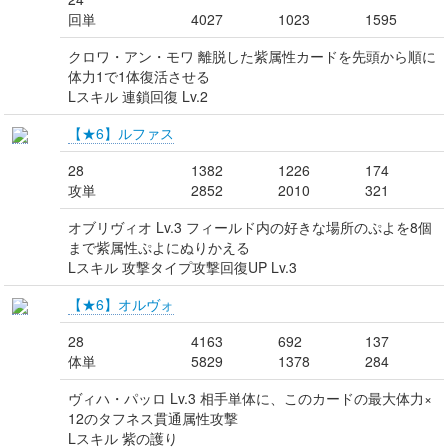
回単
4027
1023
1595
クロワ・アン・モワ 離脱した紫属性カードを先頭から順に
体力1で1体復活させる
Lスキル 連鎖回復 Lv.2
【★6】ルファス
28
1382
1226
174
攻単
2852
2010
321
オブリヴィオ Lv.3 フィールド内の好きな場所のぷよを8個
まで紫属性ぷよにぬりかえる
Lスキル 攻撃タイプ攻撃回復UP Lv.3
【★6】オルヴォ
28
4163
692
137
体単
5829
1378
284
ヴィハ・パッロ Lv.3 相手単体に、このカードの最大体力×
12のタフネス貫通属性攻撃
Lスキル 紫の護り