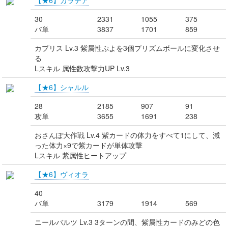
【★6】ガラテア
30
2331
1055
375
バ単
3837
1701
859
カプリス Lv.3 紫属性ぷよを3個プリズムボールに変化させ
る
Lスキル 属性数攻撃力UP Lv.3
【★6】シャルル
28
2185
907
91
攻単
3655
1691
238
おさんぽ大作戦 Lv.4 紫カードの体力をすべて1にして、減
った体力×9で紫カードが単体攻撃
Lスキル 紫属性ヒートアップ
【★6】ヴィオラ
40
バ単
3179
1914
569
ニールバルツ Lv.3 3ターンの間、紫属性カードのみどの色