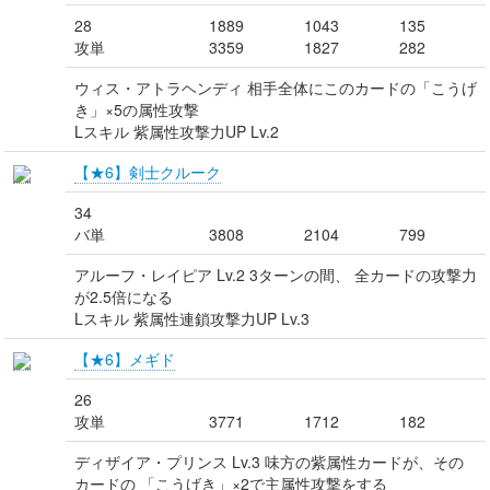
28
1889
1043
135
攻単
3359
1827
282
ウィス・アトラヘンディ 相手全体にこのカードの「こうげ
き」×5の属性攻撃
Lスキル 紫属性攻撃力UP Lv.2
【★6】剣士クルーク
34
バ単
3808
2104
799
アルーフ・レイピア Lv.2 3ターンの間、 全カードの攻撃力
が2.5倍になる
Lスキル 紫属性連鎖攻撃力UP Lv.3
【★6】メギド
26
攻単
3771
1712
182
ディザイア・プリンス Lv.3 味方の紫属性カードが、その
カードの 「こうげき」×2で主属性攻撃をする