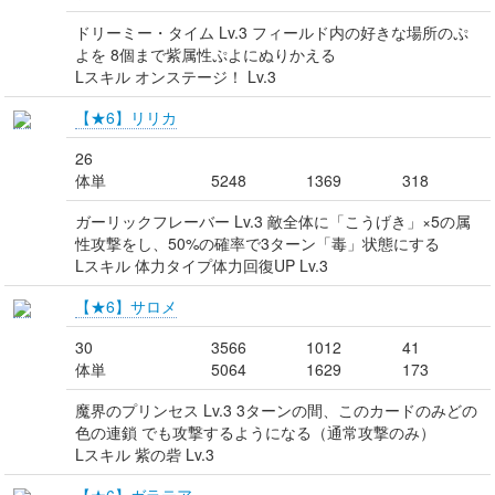
ドリーミー・タイム Lv.3 フィールド内の好きな場所のぷ
よを 8個まで紫属性ぷよにぬりかえる
Lスキル オンステージ！ Lv.3
【★6】リリカ
26
体単
5248
1369
318
ガーリックフレーバー Lv.3 敵全体に「こうげき」×5の属
性攻撃をし、50%の確率で3ターン「毒」状態にする
Lスキル 体力タイプ体力回復UP Lv.3
【★6】サロメ
30
3566
1012
41
体単
5064
1629
173
魔界のプリンセス Lv.3 3ターンの間、このカードのみどの
色の連鎖 でも攻撃するようになる（通常攻撃のみ）
Lスキル 紫の砦 Lv.3