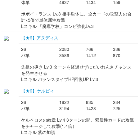
体単
4937
1434
159
ポポイ・ランス Lv.3 相手単体に、全カードの攻撃力の合
計×5倍で単体属性攻撃
Lスキル 「魔導学校」コンビ強化Lv.3
【★6】アヌディス
26
2080
766
386
バ単
3586
1412
870
先祖の導き Lv.3 ターンを経過せずにだいれんさチャンス
を発生させる
Lスキル バランスタイプHP回復UP Lv.3
【★6】ケルビィ
26
1822
835
284
バ単
3194
1423
725
ケルベロスの紋章 Lv.4 3ターンの間、紫属性カードの攻撃
をチャージして攻撃(1.4倍）
Lスキル 紫の加護