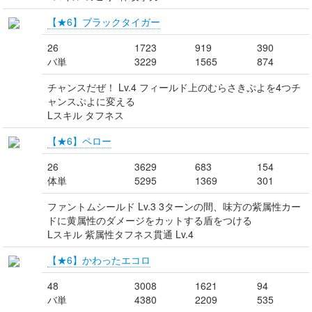
【★6】ブラックタイガー
26
1723
919
390
バ単
3229
1565
874
チャンスだぜ！ Lv.4 フィールド上のむらさきぷよを4つチ
ャンスぷよに変える
Lスキル タフネス
【★6】ペロー
26
3629
683
154
体単
5295
1369
301
ファントムシールド Lv.3 3ターンの間、味方の紫属性カー
ドに黄属性のダメージをカットする盾をつける
Lスキル 紫属性タフネス貫通 Lv.4
【★6】かわったエコロ
48
3008
1621
94
バ単
4380
2209
535