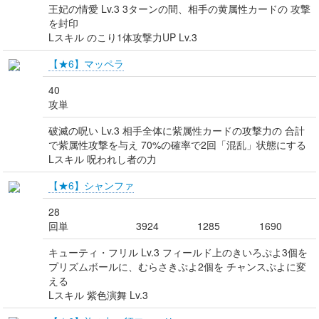
王妃の情愛 Lv.3 3ターンの間、相手の黄属性カードの 攻撃
を封印
Lスキル のこり1体攻撃力UP Lv.3
【★6】マッペラ
40
攻単
破滅の呪い Lv.3 相手全体に紫属性カードの攻撃力の 合計
で紫属性攻撃を与え 70%の確率で2回「混乱」状態にする
Lスキル 呪われし者の力
【★6】シャンファ
28
回単
3924
1285
1690
キューティ・フリル Lv.3 フィールド上のきいろぷよ3個を
プリズムボールに、むらさきぷよ2個を チャンスぷよに変
える
Lスキル 紫色演舞 Lv.3