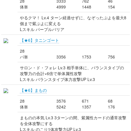
28
3333
762
46
体単
4999
1448
154
やるクマ！ Lv.4 ターン経過せずに、なぞったぷよを最大8
個まで紫ぷよに変える
Lスキル パープルバリア
【★6】タニンゴート
28
バ単
3356
1753
756
サロン・ド・フォレ Lv.3 相手単体に、バランスタイプの
攻撃力の合計×6倍で単体属性攻撃
Lスキル バランスタイプ体力攻撃UP Lv.3
【★6】まもの
28
3576
671
68
体単
5242
1357
176
まものの本気 Lv.3 3ターンの間、紫属性カードの通常攻撃
を全体攻撃にする
Lスキル のこり1体攻撃力UP Lv.3