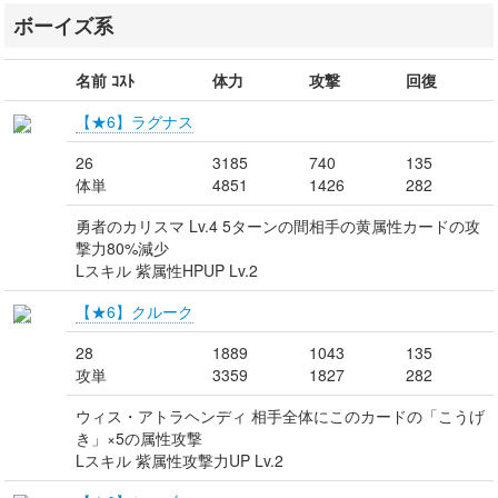
ボーイズ系
名前 ｺｽﾄ
体力
攻撃
回復
【★6】ラグナス
26
3185
740
135
体単
4851
1426
282
勇者のカリスマ Lv.4 5ターンの間相手の黄属性カードの攻
撃力80%減少
Lスキル 紫属性HPUP Lv.2
【★6】クルーク
28
1889
1043
135
攻単
3359
1827
282
ウィス・アトラヘンディ 相手全体にこのカードの「こうげ
き」×5の属性攻撃
Lスキル 紫属性攻撃力UP Lv.2