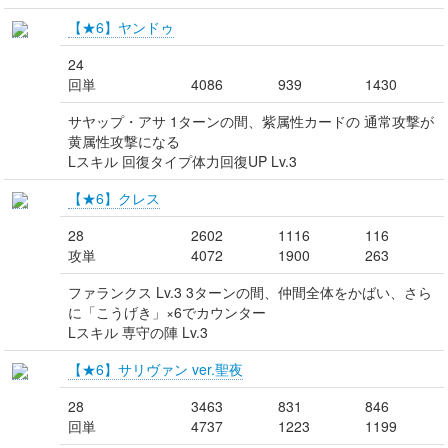
【★6】ヤンドゥ
24
回単
4086
939
1430
サヤップ・アサ 1ターンの間、紫属性カードの 通常攻撃が
黄属性攻撃になる
Lスキル 回復タイプ体力回復UP Lv.3
【★6】クレス
28
2602
1116
116
攻単
4072
1900
263
ファランクス Lv.3 3ターンの間、仲間全体をかばい、さら
に「こうげき」×6でカウンター
Lスキル 専守の陣 Lv.3
【★6】サリヴァン ver.聖夜
28
3463
831
846
回単
4737
1223
1199