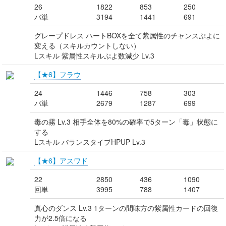
26
1822
853
250
バ単
3194
1441
691
グレープドレス ハートBOXを全て紫属性のチャンスぷよに
変える（スキルカウントしない）
Lスキル 紫属性スキルぷよ数減少 Lv.3
【★6】フラウ
24
1446
758
303
バ単
2679
1287
699
毒の霧 Lv.3 相手全体を80%の確率で5ターン「毒」状態に
する
Lスキル バランスタイプHPUP Lv.3
【★6】アスワド
22
2850
436
1090
回単
3995
788
1407
真心のダンス Lv.3 1ターンの間味方の紫属性カードの回復
力が2.5倍になる