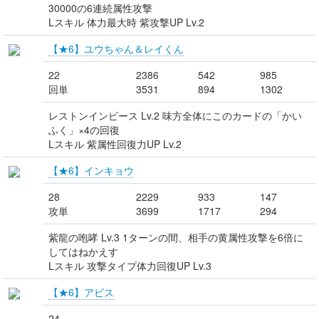
30000の6連続属性攻撃
Lスキル 体力最大時 紫攻撃UP Lv.2
【★6】ユウちゃん＆レイくん
22
2386
542
985
回単
3531
894
1302
レストンインピース Lv.2 味方全体にこのカードの「かい
ふく」×4の回復
Lスキル 紫属性回復力UP Lv.2
【★6】インキョウ
28
2229
933
147
攻単
3699
1717
294
紫龍の咆哮 Lv.3 1ターンの間、相手の黄属性攻撃を6倍に
してはねかえす
Lスキル 攻撃タイプ体力回復UP Lv.3
【★6】アビス
24