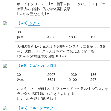
ホワイトクリスマス Lv.3 相手単体に、かいふくタイプの
攻撃力の 合計×6倍で単体属性攻撃
Lスキル 聖なる光 Lv.3
【★6】シグレ
30
体単
4758
1694
193
天翔の響き Lv.3 紫ぷよを3個チャンスぷよに変換し、3タ
ーン の間、ネクストぷよをすべて紫ぷよに変える
Lスキル 紫属性体力回復UP Lv.2
【★6】シェゾ ver.クロミ
30
2007
1239
136
攻単
3621
2100
297
おまえ・・・がほしい！ フィールド上の紫以外の色ぷよを
ランダムで3種類むらさきぷよにする
Lスキル 全能力値UP Lv.4
【★6】クルーク ver.クロミ