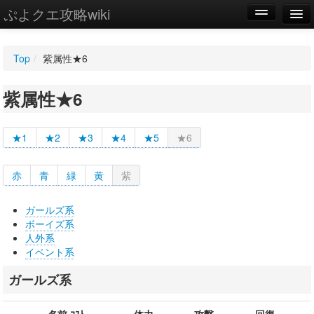
ぷよクエ攻略wiki
編集
Top
/
紫属性★6
新規
紫属性★6
WIKI
設定
★1
★2
★3
★4
★5
★6
赤
青
緑
黄
紫
ガールズ系
ボーイズ系
人外系
イベント系
ガールズ系