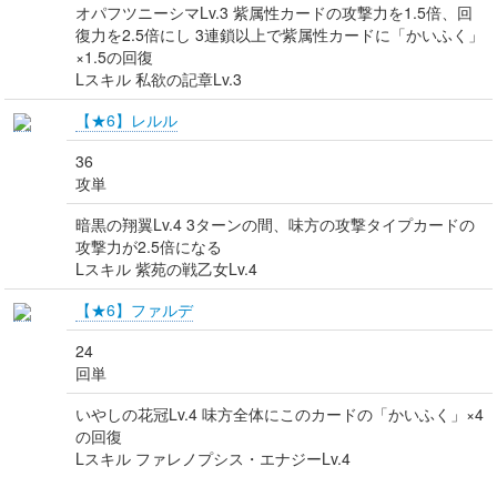
オパフツニーシマLv.3 紫属性カードの攻撃力を1.5倍、回
復力を2.5倍にし 3連鎖以上で紫属性カードに「かいふく」
×1.5の回復
Lスキル 私欲の記章Lv.3
【★6】レルル
36
攻単
暗黒の翔翼Lv.4 3ターンの間、味方の攻撃タイプカードの
攻撃力が2.5倍になる
Lスキル 紫苑の戦乙女Lv.4
【★6】ファルデ
24
回単
いやしの花冠Lv.4 味方全体にこのカードの「かいふく」×4
の回復
Lスキル ファレノプシス・エナジーLv.4