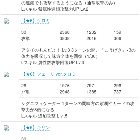
の連鎖でも攻撃するようになる（通常攻撃のみ）
Lスキル 紫属性連鎖攻撃力UP Lv.2
【★6】クロミ
30
2368
1232
159
攻単
3838
2016
306
アタイのもんだよ！ Lv.3 3ターンの間、「こうげき」×3の
体力を吸収して味方全体を回復（1/30）
Lスキル 属性数攻撃回復UP Lv.3
【★6】フェーリ ver.クロミ
26
1576
797
296
バ単
2948
1385
737
シグニフィケーター 1ターンの間味方の紫属性カードの攻
撃力が3倍になる
Lスキル 追加攻撃 Lｖ.5
【★6】キリン
30