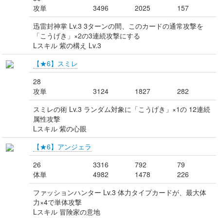
攻単
3496
2025
157
迅雷封神掌 Lv.3 3ターンの間、このカードの通常攻撃を
「こうげき」×2の3連続攻撃にする
Lスキル 紫の構え Lv.3
【★6】スミレ
28
攻単
3124
1827
282
スミレの術 Lv.3 ランダム対象に「こうげき」×1の 12連続
属性攻撃
Lスキル 紫の心眼
【★6】アンジェラ
26
3316
792
79
体単
4982
1478
226
ファッションハンター Lv.3 体力タイプカードが、最大体
力×4で単体攻撃
Lスキル 冒険家の意地