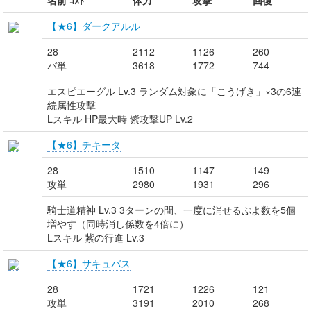
名前 ｺｽﾄ
体力
攻撃
回復
【★6】ダークアルル
28
2112
1126
260
バ単
3618
1772
744
エスピエーグル Lv.3 ランダム対象に「こうげき」×3の6連
続属性攻撃
Lスキル HP最大時 紫攻撃UP Lv.2
【★6】チキータ
28
1510
1147
149
攻単
2980
1931
296
騎士道精神 Lv.3 3ターンの間、一度に消せるぷよ数を5個
増やす（同時消し係数を4倍に）
Lスキル 紫の行進 Lv.3
【★6】サキュバス
28
1721
1226
121
攻単
3191
2010
268