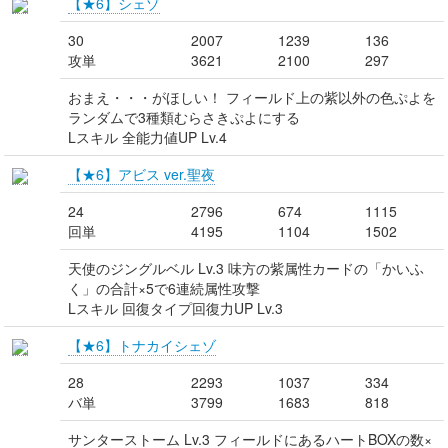
【★6】シェゾ
30
2007
1239
136
攻単
3621
2100
297
おまえ・・・がほしい！ フィールド上の紫以外の色ぷよを
ランダムで3種類むらさきぷよにする
Lスキル 全能力値UP Lv.4
【★6】アビス ver.聖夜
24
2796
674
1115
回単
4195
1104
1502
天使のジングルベル Lv.3 味方の紫属性カードの「かいふ
く」の合計×5で6連続属性攻撃
Lスキル 回復タイプ回復力UP Lv.3
【★6】トナカイシェゾ
28
2293
1037
334
バ単
3799
1683
818
サンターストーム Lv.3 フィールドにあるハートBOXの数×