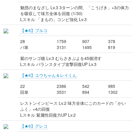
魅惑のまなざし Lv.3 3ターンの間、「こうげき」×3の体力
を吸収して味方全体を回復 (1/30)
Lスキル 「まもの」コンビ強化 Lv.3
【★6】プルコ
28
1759
907
378
バ単
3131
1495
819
紫のサンゴ礁 Lv.3 むらさきぷよを45個消す
Lスキル バランスタイプ攻撃回復UP Lv.3
【★6】ユウちゃん＆レイくん
22
2386
542
985
回単
3531
894
1302
レストンインピース Lv.2 味方全体にこのカードの「かい
ふく」×4の回復
Lスキル 紫属性回復力UP Lv.2
【★6】グレコ