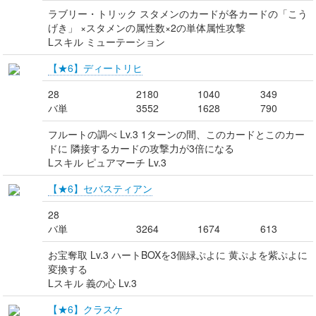
ラブリー・トリック スタメンのカードが各カードの「こう
げき」 ×スタメンの属性数×2の単体属性攻撃
Lスキル ミューテーション
【★6】ディートリヒ
28
2180
1040
349
バ単
3552
1628
790
フルートの調べ Lv.3 1ターンの間、このカードとこのカー
ドに 隣接するカードの攻撃力が3倍になる
Lスキル ピュアマーチ Lv.3
【★6】セバスティアン
28
バ単
3264
1674
613
お宝奪取 Lv.3 ハートBOXを3個緑ぷよに 黄ぷよを紫ぷよに
変換する
Lスキル 義の心 Lv.3
【★6】クラスケ