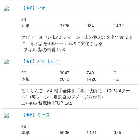
【★6】マオ
24
回単
3736
984
1432
クピド・オドレ Lv.3 フィールド上の黄ぷよを全て紫ぷよ
に、青ぷよを6個ハートBOXに変化させる
Lスキル 紫の慈愛 Lv.3
【★6】どくりんご
26
3947
740
6
体単
5613
1426
12
どくりんご Lv.4 相手全体を「毒」状態に［100%/4ター
ン］(毎ターン一定割合のダメージを付与)
Lスキル 紫属性HPUP Lv.2
【★6】ミラス
26
体単
5036
1424
355