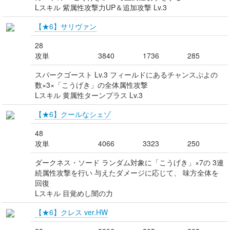
Lスキル 紫属性攻撃力UP＆追加攻撃 Lv.3
【★6】サリヴァン
28
攻単
3840
1736
285
スパークゴースト Lv.3 フィールドにあるチャンスぷよの
数×3×「こうげき」の全体属性攻撃
Lスキル 黄属性ターンプラス Lv.3
【★6】クールなシェゾ
48
攻単
4066
3323
250
ダークネス・ソード ランダム対象に「こうげき」×7の 3連
続属性攻撃を行い 与えたダメージに応じて、 味方全体を
回復
Lスキル 目覚めし闇の力
【★6】クレス ver.HW