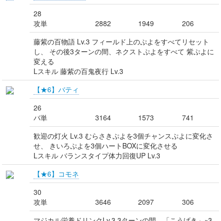
28
攻単
2882
1949
206
藤紫の百物語 Lv.3 フィールド上のぷよをすべてリセット
し、 その後3ターンの間、ネクストぷよをすべて 紫ぷよに
変える
Lスキル 藤紫の百鬼夜行 Lv.3
【★6】バティ
26
バ単
3164
1573
741
歓迎の灯火 Lv.3 むらさきぷよを3個チャンスぷよに変化さ
せ、 きいろぷよを3個ハートBOXに変化させる
Lスキル バランスタイプ体力回復UP Lv.3
【★6】コモネ
30
攻単
3646
2097
306
マジカル栄養ドリンクLv.3 3ターンの間、「こうげき」×3