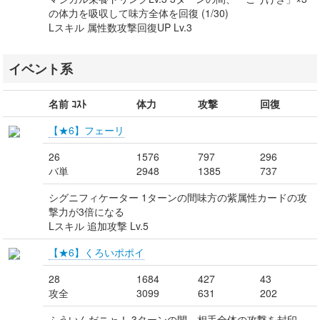
の体力を吸収して味方全体を回復 (1/30)
Lスキル 属性数攻撃回復UP Lv.3
イベント系
名前 ｺｽﾄ
体力
攻撃
回復
【★6】フェーリ
26
1576
797
296
バ単
2948
1385
737
シグニフィケーター 1ターンの間味方の紫属性カードの攻
撃力が3倍になる
Lスキル 追加攻撃 Lv.5
【★6】くろいポポイ
28
1684
427
43
攻全
3099
631
202
ふういんだニャ！ 3ターンの間、相手全体の攻撃を封印