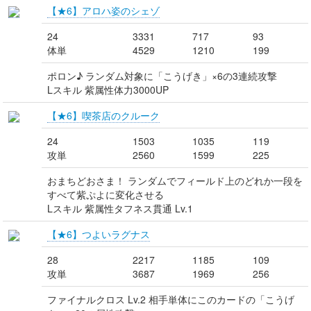
【★6】アロハ姿のシェゾ
24
3331
717
93
体単
4529
1210
199
ポロン♪ ランダム対象に「こうげき」×6の3連続攻撃
Lスキル 紫属性体力3000UP
【★6】喫茶店のクルーク
24
1503
1035
119
攻単
2560
1599
225
おまちどおさま！ ランダムでフィールド上のどれか一段を
すべて紫ぷよに変化させる
Lスキル 紫属性タフネス貫通 Lv.1
【★6】つよいラグナス
28
2217
1185
109
攻単
3687
1969
256
ファイナルクロス Lv.2 相手単体にこのカードの「こうげ