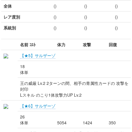
全体
()
()
()
レア度別
()
()
()
系統別
()
()
()
名前 ｺｽﾄ
体力
攻撃
回復
【★5】サルザーゾ
18
体単
王の威厳 Lv.2 2ターンの間、相手の青属性カードの 攻撃を
封印
Lスキル のこり1体攻撃力UP Lv.2
【★6】サルザーゾ
26
体単
5054
1424
350