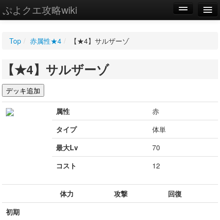
ぷよクエ攻略wiki
編集
Top
/
赤属性★4
/
【★4】サルザーゾ
新規
【★4】サルザーゾ
WIKI
設定
属性
赤
タイプ
体単
最大Lv
70
コスト
12
体力
攻撃
回復
初期