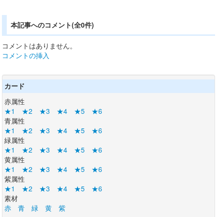
本記事へのコメント(全0件)
コメントはありません。
コメントの挿入
カード
赤属性
★1
★2
★3
★4
★5
★6
青属性
★1
★2
★3
★4
★5
★6
緑属性
★1
★2
★3
★4
★5
★6
黄属性
★1
★2
★3
★4
★5
★6
紫属性
★1
★2
★3
★4
★5
★6
素材
赤
青
緑
黄
紫