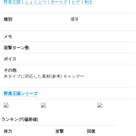
野菜王国
｜
しょくぶつ
｜
ボーイズ
｜
ヒゲ
｜
剣士
種別
通常
メモ
迎撃ターン数
ボイス
その他
本タイプに対応した素材(参考) キャンデー
野菜王国シリーズ
ランキング(偏差値)
体力
攻撃
回復