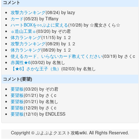
コメント
攻撃力ランキング
(08/24) by lazy
カード
(05/23) by Tiffany
ハートBOXを○○ぷよに変える
(10/28) by ☆魔女さくら☆
☼造山工業☼
(03/20) by ぞの君
体力ランキング
(11/15) by １２
攻撃力ランキング
(08/29) by １２
体力ランキング
(08/29) by １２
使えるカード、いらないカード教えてください
(03/19) by さくc
赤属性★6
(03/02) by 名無し
【★6】さかな王子（魚）
(02/03) by 名無し
コメント(要望)
要望板
(03/20) by ぞの君
要望板
(01/21) by さくc
要望板
(01/21) by 名無し
要望板
(12/29) by さくc
要望板
(12/10) by ENDLESS
Copyright © ぷよぷよクエスト攻略wiki. All Rights Reserved.