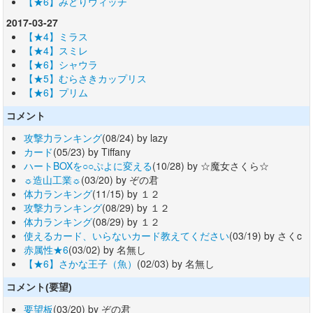
【★6】みどりウィッチ
2017-03-27
【★4】ミラス
【★4】スミレ
【★6】シャウラ
【★5】むらさきカップリス
【★6】プリム
コメント
攻撃力ランキング
(08/24) by lazy
カード
(05/23) by Tiffany
ハートBOXを○○ぷよに変える
(10/28) by ☆魔女さくら☆
☼造山工業☼
(03/20) by ぞの君
体力ランキング
(11/15) by １２
攻撃力ランキング
(08/29) by １２
体力ランキング
(08/29) by １２
使えるカード、いらないカード教えてください
(03/19) by さくc
赤属性★6
(03/02) by 名無し
【★6】さかな王子（魚）
(02/03) by 名無し
コメント(要望)
要望板
(03/20) by ぞの君