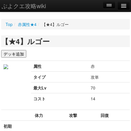
ぷよクエ攻略wiki
編集
Top
/
赤属性★4
/
【★4】ルゴー
新規
【★4】ルゴー
WIKI
設定
属性
赤
タイプ
攻単
最大Lv
70
コスト
14
体力
攻撃
回復
初期