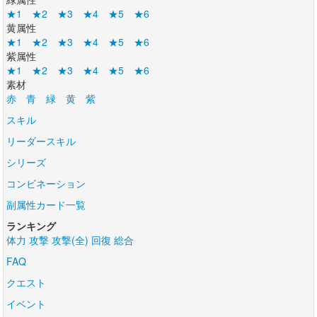
★1
★2
★3
★4
★5
★6
黄属性
★1
★2
★3
★4
★5
★6
紫属性
★1
★2
★3
★4
★5
★6
素材
赤
青
緑
黄
紫
スキル
リーダースキル
シリーズ
コンビネーション
副属性カード一覧
ランキング
体力
攻撃
攻撃(全)
回復
総合
FAQ
クエスト
イベント