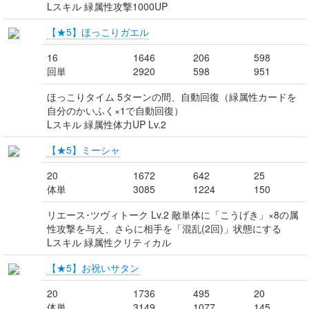
Lスキル 緑属性攻撃1000UP
【★5】ほっこりガエル
16
1646
206
598
回単
2920
598
951
ほっこりタイム 5ターンの間、自動回復（緑属性カードを
自分のかいふく×1で自動回復）
Lスキル 緑属性体力UP Lv.2
【★5】ミーシャ
20
1672
642
25
体単
3085
1224
150
リエース･ツヴィトーク Lv.2 敵単体に「こうげき」×8の属
性攻撃を与え、さらに相手を「混乱(2回)」状態にする
Lスキル 緑属性クリティカル
【★5】お祝いサタン
20
1736
495
20
体単
3149
1077
145