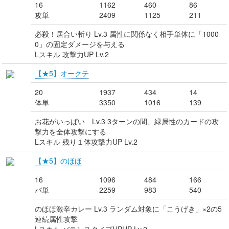
16
1162
460
86
攻単
2409
1125
211
必殺！居合い斬り Lv.3 属性に関係なく相手単体に「1000
0」の固定ダメージを与える
Lスキル 攻撃力UP Lv.2
【★5】オークテ
20
1937
434
14
体単
3350
1016
139
お花がいっぱい Lv.3 3ターンの間、緑属性のカードの攻
撃力を全体攻撃にする
Lスキル 残り１体攻撃力UP Lv.2
【★5】のほほ
16
1096
484
166
バ単
2259
983
540
のほほ激辛カレー Lv.3 ランダム対象に「こうげき」×2の5
連続属性攻撃