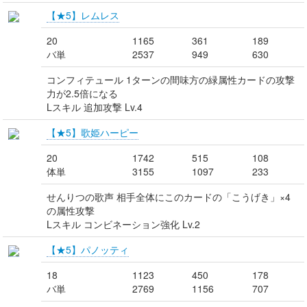
【★5】レムレス
20
1165
361
189
バ単
2537
949
630
コンフィテュール 1ターンの間味方の緑属性カードの攻撃
力が2.5倍になる
Lスキル 追加攻撃 Lv.4
【★5】歌姫ハーピー
20
1742
515
108
体単
3155
1097
233
せんりつの歌声 相手全体にこのカードの「こうげき」×4
の属性攻撃
Lスキル コンビネーション強化 Lv.2
【★5】パノッティ
18
1123
450
178
バ単
2769
1156
707