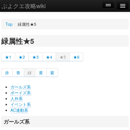
ぷよクエ攻略wiki
編集
Top
/
緑属性★5
新規
緑属性★5
WIKI
設定
★1
★2
★3
★4
★5
★6
赤
青
緑
黄
紫
ガールズ系
ボーイズ系
人外系
イベント系
AC連動系
ガールズ系