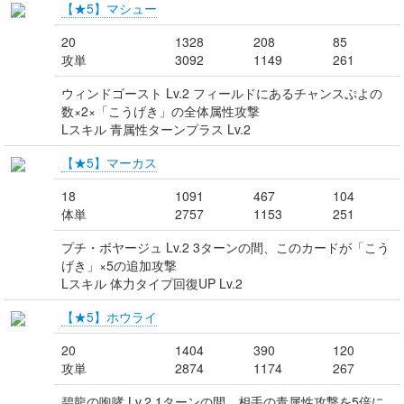
【★5】マシュー
20
1328
208
85
攻単
3092
1149
261
ウィンドゴースト Lv.2 フィールドにあるチャンスぷよの
数×2×「こうげき」の全体属性攻撃
Lスキル 青属性ターンプラス Lv.2
【★5】マーカス
18
1091
467
104
体単
2757
1153
251
プチ・ボヤージュ Lv.2 3ターンの間、このカードが「こう
げき」×5の追加攻撃
Lスキル 体力タイプ回復UP Lv.2
【★5】ホウライ
20
1404
390
120
攻単
2874
1174
267
碧龍の咆哮 Lv.2 1ターンの間、相手の青属性攻撃を5倍に