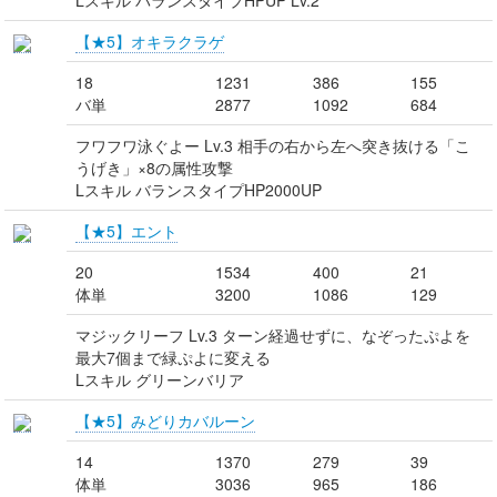
Lスキル バランスタイプHPUP Lv.2
【★5】オキラクラゲ
18
1231
386
155
バ単
2877
1092
684
フワフワ泳ぐよー Lv.3 相手の右から左へ突き抜ける「こ
うげき」×8の属性攻撃
Lスキル バランスタイプHP2000UP
【★5】エント
20
1534
400
21
体単
3200
1086
129
マジックリーフ Lv.3 ターン経過せずに、なぞったぷよを
最大7個まで緑ぷよに変える
Lスキル グリーンバリア
【★5】みどりカバルーン
14
1370
279
39
体単
3036
965
186