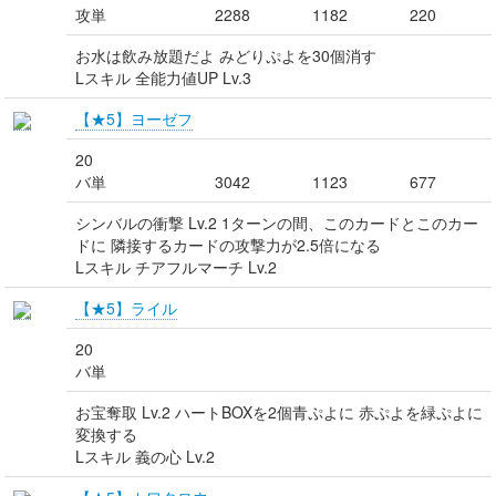
攻単
2288
1182
220
お水は飲み放題だよ みどりぷよを30個消す
Lスキル 全能力値UP Lv.3
【★5】ヨーゼフ
20
バ単
3042
1123
677
シンバルの衝撃 Lv.2 1ターンの間、このカードとこのカー
ドに 隣接するカードの攻撃力が2.5倍になる
Lスキル チアフルマーチ Lv.2
【★5】ライル
20
バ単
お宝奪取 Lv.2 ハートBOXを2個青ぷよに 赤ぷよを緑ぷよに
変換する
Lスキル 義の心 Lv.2