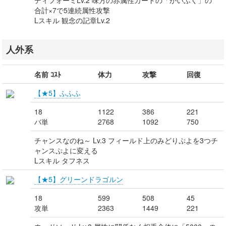
ディフォーミLv.2 味方の赤属性カードの「かいふく」の
合計×7で5連続属性攻撃
Lスキル 観念の記章Lv.2
人外系
名前 ｺｽﾄ
体力
攻撃
回復
【★5】ふふふ
18
1122
386
221
バ単
2768
1092
750
チャンスなのね～ Lv.3 フィールド上のみどりぷよを3つチ
ャンスぷよに変える
Lスキル タフネス
【★5】グリーンドラゴルン
18
599
508
45
攻単
2363
1449
221