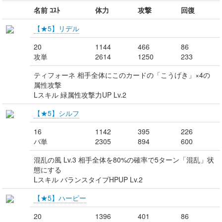
名前 ｺｽﾄ
体力
攻撃
回復
【★5】リデル
20
1144
466
86
攻単
2614
1250
233
ティフォーネ 相手全体にこのカードの「こうげき」×4の
属性攻撃
Lスキル 緑属性攻撃力UP Lv.2
【★5】シルフ
16
1142
395
226
バ単
2305
894
600
混乱の風 Lv.3 相手全体を80%の確率で5ターン「混乱」状
態にする
Lスキル バランスタイプHPUP Lv.2
【★5】ハーピー
20
1396
401
86