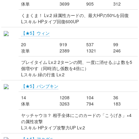
体単
3699
905
312
くまくま！ Lv.2 緑属性カードの、最大HPの50%を回復
Lスキル HPタイプ回復600UP
【★5】ウィン
20
919
537
99
攻単
2389
1321
246
プレイタイム Lv.2 2ターンの間、一度に消せるぷよ数を5
個増やす（同時消し係数を4倍に）
Lスキル 緑の行進 Lv.2
【★5】パンプキン
14
1208
104
36
体単
3263
794
183
ヤッチャウヨ？ 相手全体にこのカードの「こうげき」×4
の属性攻撃
Lスキル HPタイプ攻撃力UP Lv.2