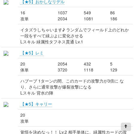
【★5】おかしなリデル
16
1037
549
86
攻単
2034
1081
186
イタズラしちゃいます♪ ランダムでフィールド上のどれか
一段をすべて緑ぷよに変化させる
Lスキル 緑属性タフネス貫通 Lv.1
【★5】レミ
20
2054
432
5
体単
3720
1118
129
ハブーブ 1ターンの間、このカードの攻撃力が3倍に な
り、さらに通常攻撃が爆裂攻撃になる
Lスキル 背水の陣
【★5】キャリー
20
攻単
覚悟を決めなっ！！ Lv.2 相手単体に、緑属性カードの攻