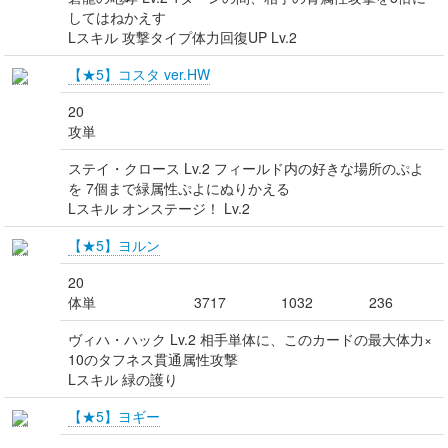
してはねかえす
Lスキル 攻撃タイプ体力回復UP Lv.2
【★5】コスタ ver.HW
20
攻単
ステイ・クロース Lv.2 フィールド内の好きな場所のぷよ
を 7個まで緑属性ぷよにぬりかえる
Lスキル オンステージ！ Lv.2
【★5】ヨルン
20
体単
3717
1032
236
ヴィハ・ハック Lv.2 相手単体に、このカードの最大体力×
10のタフネス貫通属性攻撃
Lスキル 緑の護り
【★5】ヨギー