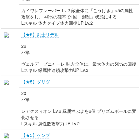
カイワレフレーバー Lv.2 敵全体に「こうげき」×5の属性
攻撃をし、 40%の確率で1回「混乱」状態にする
Lスキル 体力タイプ体力回復UP Lv.2
【★5】剣士リデル
22
バ単
ヴェルデ・プニャーレ 味方全体に、最大体力の50%の回復
Lスキル 緑属性連鎖攻撃力UP Lv.3
【★5】ダリダ
20
バ単
レアクスィオン Lv.2 緑属性ぷよを2個 プリズムボールに変
化させる
Lスキル 属性数攻撃力UP Lv.2
【★5】ゲンブ