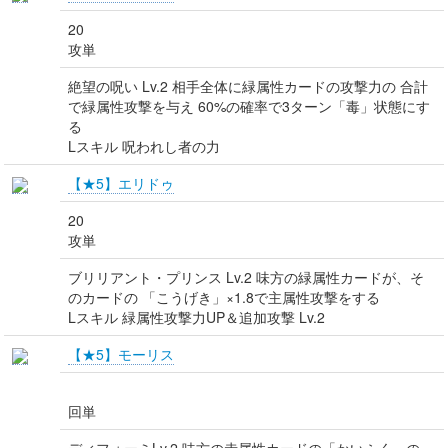
20
攻単
絶望の呪い Lv.2 相手全体に緑属性カードの攻撃力の 合計
で緑属性攻撃を与え 60%の確率で3ターン「毒」状態にす
る
Lスキル 呪われし者の力
【★5】エリドゥ
20
攻単
ブリリアント・プリンス Lv.2 味方の緑属性カードが、そ
のカードの 「こうげき」×1.8で主属性攻撃をする
Lスキル 緑属性攻撃力UP＆追加攻撃 Lv.2
【★5】モーリス
回単