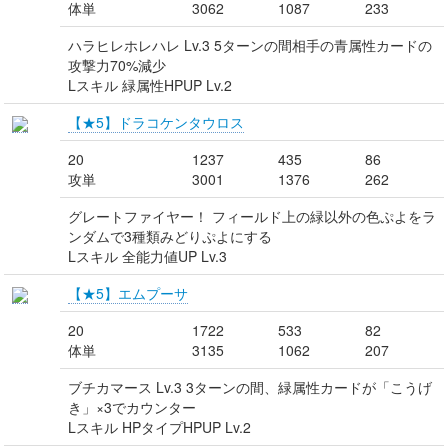
体単
3062
1087
233
ハラヒレホレハレ Lv.3 5ターンの間相手の青属性カードの
攻撃力70%減少
Lスキル 緑属性HPUP Lv.2
【★5】ドラコケンタウロス
20
1237
435
86
攻単
3001
1376
262
グレートファイヤー！ フィールド上の緑以外の色ぷよをラ
ンダムで3種類みどりぷよにする
Lスキル 全能力値UP Lv.3
【★5】エムプーサ
20
1722
533
82
体単
3135
1062
207
ブチカマース Lv.3 3ターンの間、緑属性カードが「こうげ
き」×3でカウンター
Lスキル HPタイプHPUP Lv.2