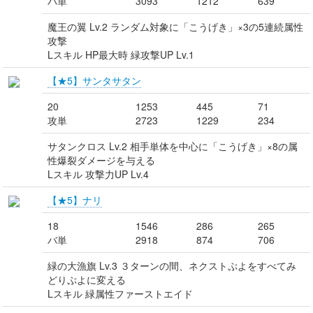
バ単
3093
1212
639
魔王の翼 Lv.2 ランダム対象に「こうげき」×3の5連続属性
攻撃
Lスキル HP最大時 緑攻撃UP Lv.1
【★5】サンタサタン
20
1253
445
71
攻単
2723
1229
234
サタンクロス Lv.2 相手単体を中心に「こうげき」×8の属
性爆裂ダメージを与える
Lスキル 攻撃力UP Lv.4
【★5】ナリ
18
1546
286
265
バ単
2918
874
706
緑の大漁旗 Lv.3 ３ターンの間、ネクストぷよをすべてみ
どりぷよに変える
Lスキル 緑属性ファーストエイド