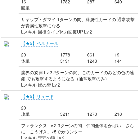
16
1782
287
640
回単
サヤップ・ダマイ 1ターンの間、緑属性カードの 通常攻撃
が青属性攻撃になる
Lスキル 回復タイプ体力回復UP Lv.2
【★5】ベルナール
20
1778
661
19
体単
3191
1243
144
魔界の旋律 Lv.2 2ターンの間、このカードのみどの色の連
鎖 でも攻撃するようになる（通常攻撃のみ）
Lスキル 緑の砦 Lv.2
【★5】リュード
20
攻単
3211
1270
218
ファランクス Lv.2 3ターンの間、仲間全体をかばい、さら
に「こうげき」×5でカウンター
Lスキル 専守の陣 Lv.2