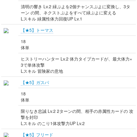
清明の響き Lv.2 緑ぷよを2個チャンスぷよに変換し、3タ
ーン の間、ネクストぷよをすべて緑ぷよに変える
Lスキル 緑属性体力回復UP Lv.1
【★5】トーマス
18
体単
ヒストリーハンター Lv.2 体力タイプカードが、最大体力×
3で単体攻撃
Lスキル 冒険家の意地
【★5】ガスパ
18
体単
限りなき忠誠 Lv.2 2ターンの間、相手の赤属性カードの 攻
撃を封印
Lスキル のこり1体攻撃力UP Lv.2
【★5】フリード