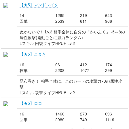
【★5】マンドレイク
14
1265
219
643
回単
2539
611
966
ぬかないで！ Lv.3 相手全体に自分の「かいふく」×5～8の
属性攻撃(発動ごとに威力ランダム)
Lスキル 回復タイプHPUP Lv.2
【★5】こまき
16
961
412
174
攻単
2208
1077
299
昆布巻き！ 相手全体に、このカードの攻撃力×3の属性攻
撃
Lスキル 攻撃タイプHPUP Lv.2
【★5】ロコ
16
1460
279
696
回単
2989
749
1119