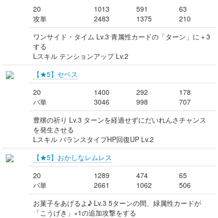
20
1013
591
63
攻単
2483
1375
210
ワンサイド・タイム Lv.3 青属性カードの「ターン」に＋3
する
Lスキル テンションアップ Lv.2
【★5】セベス
20
1400
292
178
バ単
3046
998
707
豊穣の祈り Lv.3 ターンを経過せずにだいれんさチャンス
を発生させる
Lスキル バランスタイプHP回復UP Lv.2
【★5】おかしなレムレス
20
1289
474
65
バ単
2661
1062
506
お菓子をあげるよ♪ Lv.3 5ターンの間、緑属性カードが
「こうげき」×1の追加攻撃をする