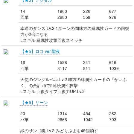
【★5】アクダル
14
1900
226
677
回単
2980
558
976
幸運のダンス Lv.2 1ターンの間味方の緑属性カードの回復
力が2倍になる
Lスキル 緑属性攻撃回復スイッチ
【★5】ロコ ver.聖夜
16
1588
341
616
回単
3117
811
1039
天使のジングルベル Lv.2 味方の緑属性カードの「かいふ
く」の合計×5で5連続属性攻撃
Lスキル 回復タイプ回復力UP Lv.2
【★5】リーン
20
1314
454
262
バ単
2666
1042
703
緑のサンゴ礁 Lv.2 みどりぷよを45個消す