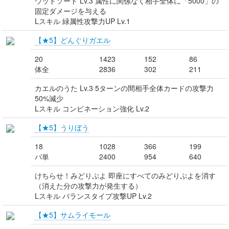
ウッドソード Lv.3 属性に関係なく相手全体に「5000」の
固定ダメージを与える
Lスキル 緑属性攻撃力UP Lv.1
【★5】どんぐりガエル
20
1423
152
86
体全
2836
302
211
カエルのうた Lv.3 5ターンの間相手全体カードの攻撃力
50%減少
Lスキル コンビネーション強化 Lv.2
【★5】うりぼう
18
1028
366
199
バ単
2400
954
640
けちらせ！みどりぷよ 即座にすべてのみどりぷよを消す
（消えた分の攻撃力が発生する）
Lスキル バランスタイプ攻撃UP Lv.2
【★5】サムライモール