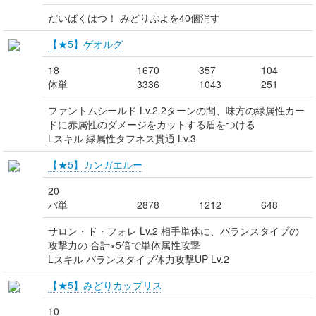
だいばくはつ！ みどりぷよを40個消す
【★5】ゲオルグ
18
1670
357
104
体単
3336
1043
251
ファントムシールド Lv.2 2ターンの間、味方の緑属性カー
ドに赤属性のダメージをカットする盾をつける
Lスキル 緑属性タフネス貫通 Lv.3
【★5】カンガエルー
20
バ単
2878
1212
648
サロン・ド・フォレ Lv.2 相手単体に、バランスタイプの
攻撃力の 合計×5倍で単体属性攻撃
Lスキル バランスタイプ体力攻撃UP Lv.2
【★5】みどりカップリス
10