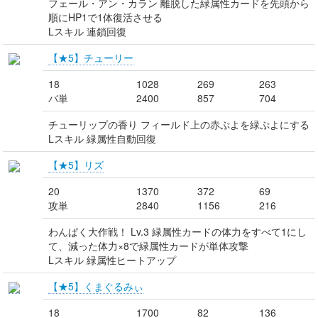
フェール・アン・カラン 離脱した緑属性カードを先頭から
順にHP1で1体復活させる
Lスキル 連鎖回復
【★5】チューリー
18
1028
269
263
バ単
2400
857
704
チューリップの香り フィールド上の赤ぷよを緑ぷよにする
Lスキル 緑属性自動回復
【★5】リズ
20
1370
372
69
攻単
2840
1156
216
わんぱく大作戦！ Lv.3 緑属性カードの体力をすべて1にし
て、減った体力×8で緑属性カードが単体攻撃
Lスキル 緑属性ヒートアップ
【★5】くまぐるみぃ
18
1700
82
136