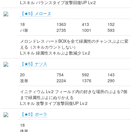
Lスキル バランスタイプ攻撃回復UP Lv.2
【★5】メローヌ
18
1363
413
152
バ単
2735
1001
593
メロンドレス ハートBOXを全て緑属性のチャンスぷよに変
える（スキルカウントしない）
Lスキル 緑属性スキルぷよ数減少 Lv.2
【★5】ナソス
20
754
592
143
攻単
2224
1376
290
イニティウム Lv.2 フィールド内の好きな場所のぷよを7個
まで緑属性ぷよにぬりかえる
Lスキル 攻撃タイプ攻撃回復UP Lv.2
【★5】ポーラ
18
体単