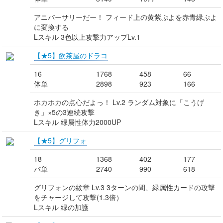
アニバーサリーだー！ フィード上の黄紫ぷよを赤青緑ぷよ
に変換する
Lスキル 3色以上攻撃力アップLv.1
【★5】飲茶屋のドラコ
16
1768
458
66
体単
2898
923
166
ホカホカの点心だよっ！ Lv.2 ランダム対象に「こうげ
き」×5の3連続攻撃
Lスキル 緑属性体力2000UP
【★5】グリフォ
18
1368
402
177
バ単
2740
990
618
グリフォンの紋章 Lv.3 3ターンの間、緑属性カードの攻撃
をチャージして攻撃(1.3倍）
Lスキル 緑の加護