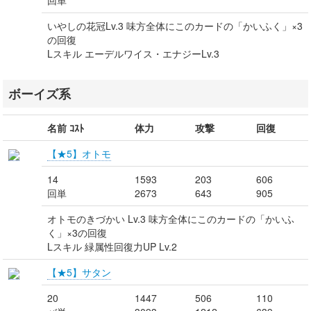
回単
いやしの花冠Lv.3 味方全体にこのカードの「かいふく」×3
の回復
Lスキル エーデルワイス・エナジーLv.3
ボーイズ系
名前 ｺｽﾄ
体力
攻撃
回復
【★5】オトモ
14
1593
203
606
回単
2673
643
905
オトモのきづかい Lv.3 味方全体にこのカードの「かいふ
く」×3の回復
Lスキル 緑属性回復力UP Lv.2
【★5】サタン
20
1447
506
110