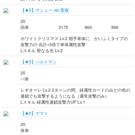
【★5】マシュー ver.聖夜
20
回単
3175
869
996
ホワイトクリスマス Lv.2 相手単体に、かいふくタイプの
攻撃力の 合計×5倍で単体属性攻撃
Lスキル 聖なる光 Lv.2
【★5】ハルトマン
20
バ単
レギオーレ Lv.2 2ターンの間、緑属性カードのみどの色の
連鎖でも攻撃するようになる（通常攻撃のみ）
Lスキル 緑属性連鎖攻撃力UP Lv.1
【★5】ヤマト
20
体単