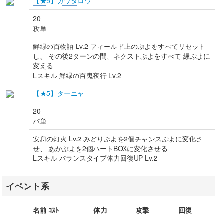
【★5】カワタロウ
20
攻単
鮮緑の百物語 Lv.2 フィールド上のぷよをすべてリセット
し、 その後2ターンの間、ネクストぷよをすべて 緑ぷよに
変える
Lスキル 鮮緑の百鬼夜行 Lv.2
【★5】ターニャ
20
バ単
安息の灯火 Lv.2 みどりぷよを2個チャンスぷよに変化さ
せ、 あかぷよを2個ハートBOXに変化させる
Lスキル バランスタイプ体力回復UP Lv.2
イベント系
名前 ｺｽﾄ
体力
攻撃
回復