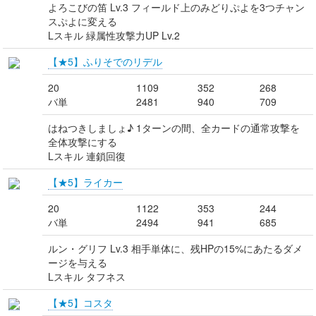
よろこびの笛 Lv.3 フィールド上のみどりぷよを3つチャン
スぷよに変える
Lスキル 緑属性攻撃力UP Lv.2
【★5】ふりそでのリデル
20
1109
352
268
バ単
2481
940
709
はねつきしましょ♪ 1ターンの間、全カードの通常攻撃を
全体攻撃にする
Lスキル 連鎖回復
【★5】ライカー
20
1122
353
244
バ単
2494
941
685
ルン・グリフ Lv.3 相手単体に、残HPの15%にあたるダメ
ージを与える
Lスキル タフネス
【★5】コスタ