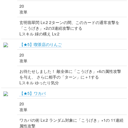
20
攻単
玄明翡翠閃 Lv.2 2ターンの間、このカードの通常攻撃を
「こうげき」×2の3連続攻撃にする
Lスキル 緑の構え Lv.2
【★5】喫茶店のりんご
20
攻単
お待たせしました！ 敵全体に「こうげき」×6の属性攻撃
を与え、 さらに相手の「ターン」に＋1する
Lスキル ゆったり気分
【★5】ワカバ
20
攻単
ワカバの術 Lv.2 ランダム対象に「こうげき」×1の 11連続
属性攻撃