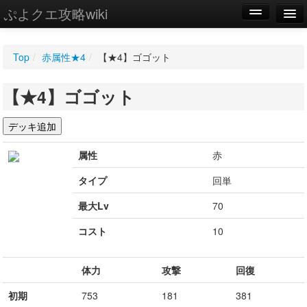
ぷよクエ攻略wiki
編集
Top
/
赤属性★4
/
【★4】ゴゴット
新規
【★4】ゴゴット
WIKI
設定
属性
赤
タイプ
回単
最大Lv
70
コスト
10
体力
攻撃
回復
初期
753
181
381