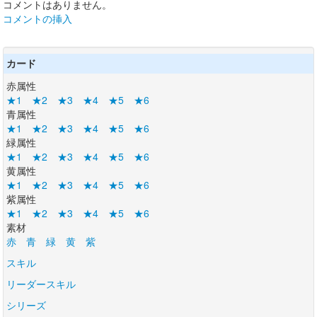
コメントはありません。
コメントの挿入
カード
赤属性
★1
★2
★3
★4
★5
★6
青属性
★1
★2
★3
★4
★5
★6
緑属性
★1
★2
★3
★4
★5
★6
黄属性
★1
★2
★3
★4
★5
★6
紫属性
★1
★2
★3
★4
★5
★6
素材
赤
青
緑
黄
紫
スキル
リーダースキル
シリーズ