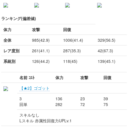
ランキング(偏差値)
体力
攻撃
回復
全体
985(42.9)
1006(41.4)
329(56.5)
レア度別
261(41.1)
287(35.3)
42(67.3)
系統別
126(44.2)
118(45)
139(45.1)
名前 ｺｽﾄ
体力
攻撃
回復
【★2】ゴゴット
3
136
23
39
回単
282
72
75
スキルなし
Lスキル 赤属性回復力UPLv.1