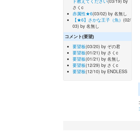
ド教えてください
(03/19) by
さくc
赤属性★6
(03/02) by 名無し
【★6】さかな王子（魚）
(02/
03) by 名無し
コメント(要望)
要望板
(03/20) by ぞの君
要望板
(01/21) by さくc
要望板
(01/21) by 名無し
要望板
(12/29) by さくc
要望板
(12/10) by ENDLESS