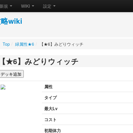
新規
WIKI
設定
wiki
Top
/
緑属性★6
/
【★6】みどりウィッチ
【★6】みどりウィッチ
属性
タイプ
最大Lv
コスト
初期体力