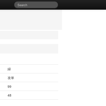
緑
攻単
99
48