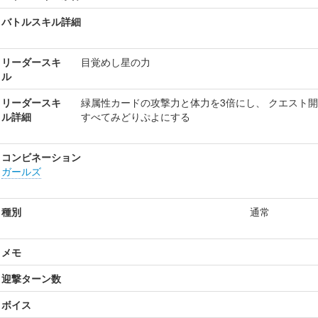
バトルスキル詳細
リーダースキ
目覚めし星の力
ル
リーダースキ
緑属性カードの攻撃力と体力を3倍にし、 クエスト開
ル詳細
すべてみどりぷよにする
コンビネーション
ガールズ
種別
通常
メモ
迎撃ターン数
ボイス