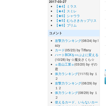
2017-03-27
【★4】ミラス
【★4】スミレ
【★6】シャウラ
【★5】むらさきカップリス
【★6】プリム
コメント
攻撃力ランキング
(08/24) by l
azy
カード
(05/23) by Tiffany
ハートBOXを○○ぷよに変える
(10/28) by ☆魔女さくら☆
☼造山工業☼
(03/20) by ぞの
君
体力ランキング
(11/15) by １
２
攻撃力ランキング
(08/29) by
１２
体力ランキング
(08/29) by １
２
使えるカード、いらないカー