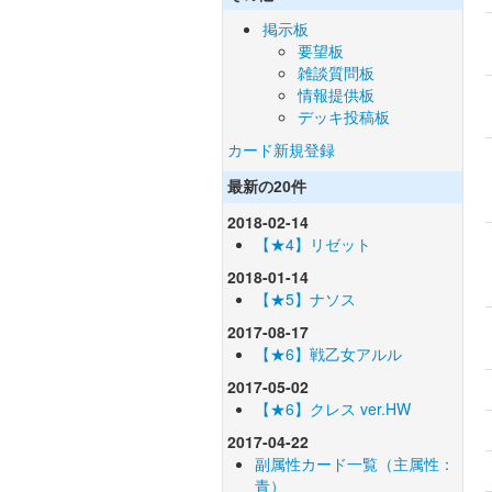
掲示板
要望板
雑談質問板
情報提供板
デッキ投稿板
カード新規登録
最新の20件
2018-02-14
【★4】リゼット
2018-01-14
【★5】ナソス
2017-08-17
【★6】戦乙女アルル
2017-05-02
【★6】クレス ver.HW
2017-04-22
副属性カード一覧（主属性：
青）