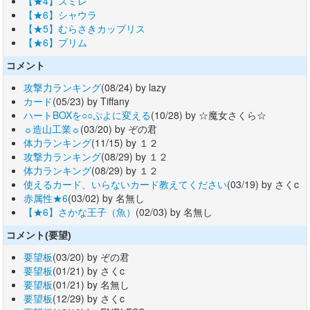
【★4】スミレ
【★6】シャウラ
【★5】むらさきカップリス
【★6】プリム
コメント
攻撃力ランキング
(08/24) by lazy
カード
(05/23) by Tiffany
ハートBOXを○○ぷよに変える
(10/28) by ☆魔女さくら☆
☼造山工業☼
(03/20) by ぞの君
体力ランキング
(11/15) by １２
攻撃力ランキング
(08/29) by １２
体力ランキング
(08/29) by １２
使えるカード、いらないカード教えてください
(03/19) by さくc
赤属性★6
(03/02) by 名無し
【★6】さかな王子（魚）
(02/03) by 名無し
コメント(要望)
要望板
(03/20) by ぞの君
要望板
(01/21) by さくc
要望板
(01/21) by 名無し
要望板
(12/29) by さくc