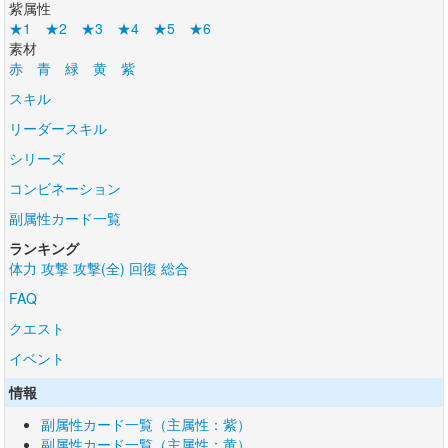
紫属性
★1
★2
★3
★4
★5
★6
素材
赤
青
緑
黄
紫
スキル
リーダースキル
シリーズ
コンビネーション
副属性カード一覧
ランキング
体力
攻撃
攻撃(全)
回復
総合
FAQ
クエスト
イベント
情報
副属性カード一覧（主属性：紫）
副属性カード一覧（主属性：黄）