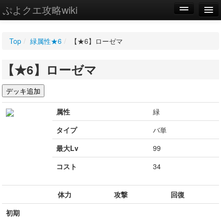
ぷよクエ攻略wiki
編集
Top
/
緑属性★6
/
【★6】ローゼマ
新規
【★6】ローゼマ
WIKI
設定
属性
緑
タイプ
バ単
最大Lv
99
コスト
34
体力
攻撃
回復
初期