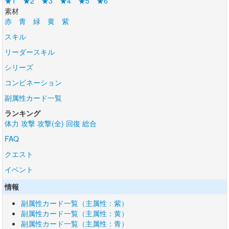
★1
★2
★3
★4
★5
★6
素材
赤
青
緑
黄
紫
スキル
リーダースキル
シリーズ
コンビネーション
副属性カード一覧
ランキング
体力
攻撃
攻撃(全)
回復
総合
FAQ
クエスト
イベント
情報
副属性カード一覧（主属性：紫）
副属性カード一覧（主属性：黄）
副属性カード一覧（主属性：青）