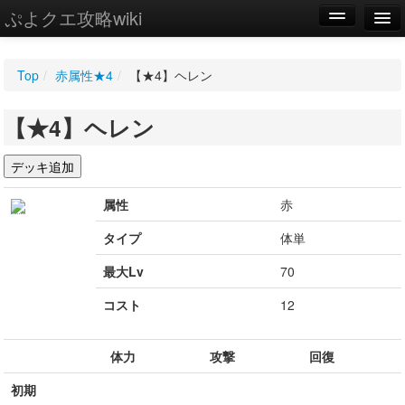
ぷよクエ攻略wiki
編集
Top
/
赤属性★4
/
【★4】ヘレン
新規
【★4】ヘレン
WIKI
設定
属性
赤
タイプ
体単
最大Lv
70
コスト
12
体力
攻撃
回復
初期