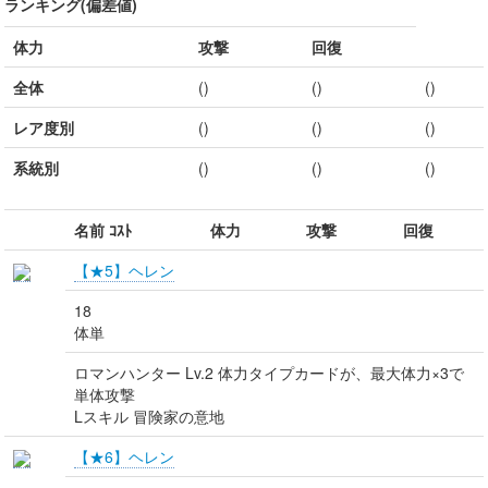
ランキング(偏差値)
体力
攻撃
回復
全体
()
()
()
レア度別
()
()
()
系統別
()
()
()
名前 ｺｽﾄ
体力
攻撃
回復
【★5】ヘレン
18
体単
ロマンハンター Lv.2 体力タイプカードが、最大体力×3で
単体攻撃
Lスキル 冒険家の意地
【★6】ヘレン