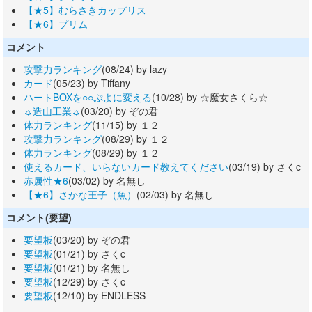
【★5】むらさきカップリス
【★6】プリム
コメント
攻撃力ランキング
(08/24) by lazy
カード
(05/23) by Tiffany
ハートBOXを○○ぷよに変える
(10/28) by ☆魔女さくら☆
☼造山工業☼
(03/20) by ぞの君
体力ランキング
(11/15) by １２
攻撃力ランキング
(08/29) by １２
体力ランキング
(08/29) by １２
使えるカード、いらないカード教えてください
(03/19) by さくc
赤属性★6
(03/02) by 名無し
【★6】さかな王子（魚）
(02/03) by 名無し
コメント(要望)
要望板
(03/20) by ぞの君
要望板
(01/21) by さくc
要望板
(01/21) by 名無し
要望板
(12/29) by さくc
要望板
(12/10) by ENDLESS