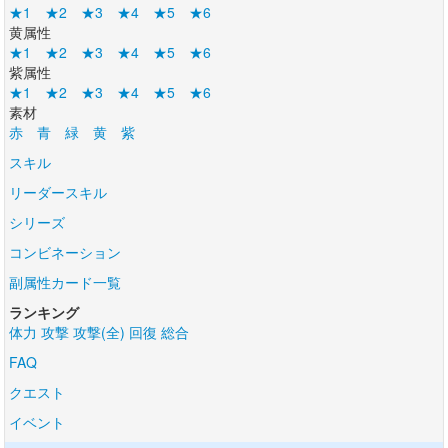
★1
★2
★3
★4
★5
★6
黄属性
★1
★2
★3
★4
★5
★6
紫属性
★1
★2
★3
★4
★5
★6
素材
赤
青
緑
黄
紫
スキル
リーダースキル
シリーズ
コンビネーション
副属性カード一覧
ランキング
体力
攻撃
攻撃(全)
回復
総合
FAQ
クエスト
イベント