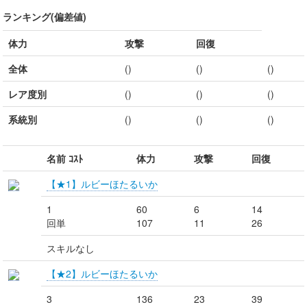
ランキング(偏差値)
体力
攻撃
回復
全体
()
()
()
レア度別
()
()
()
系統別
()
()
()
名前 ｺｽﾄ
体力
攻撃
回復
【★1】ルビーほたるいか
1
60
6
14
回単
107
11
26
スキルなし
【★2】ルビーほたるいか
3
136
23
39