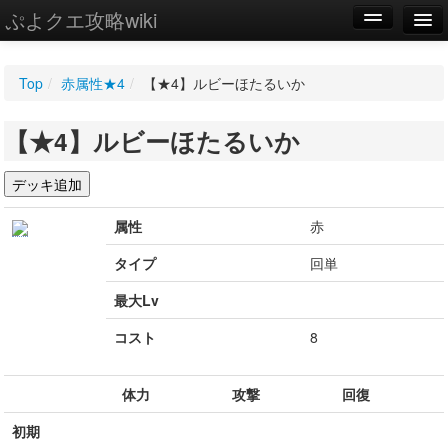
ぷよクエ攻略wiki
編集
Top
/
赤属性★4
/
【★4】ルビーほたるいか
新規
【★4】ルビーほたるいか
WIKI
設定
属性
赤
タイプ
回単
最大Lv
コスト
8
体力
攻撃
回復
初期