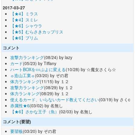
2017-03-27
【★4】ミラス
【★4】スミレ
【★6】シャウラ
【★5】むらさきカップリス
【★6】プリム
コメント
攻撃力ランキング
(08/24) by lazy
カード
(05/23) by Tiffany
ハートBOXを○○ぷよに変える
(10/28) by ☆魔女さくら☆
☼造山工業☼
(03/20) by ぞの君
体力ランキング
(11/15) by １２
攻撃力ランキング
(08/29) by １２
体力ランキング
(08/29) by １２
使えるカード、いらないカード教えてください
(03/19) by さくc
赤属性★6
(03/02) by 名無し
【★6】さかな王子（魚）
(02/03) by 名無し
コメント(要望)
要望板
(03/20) by ぞの君