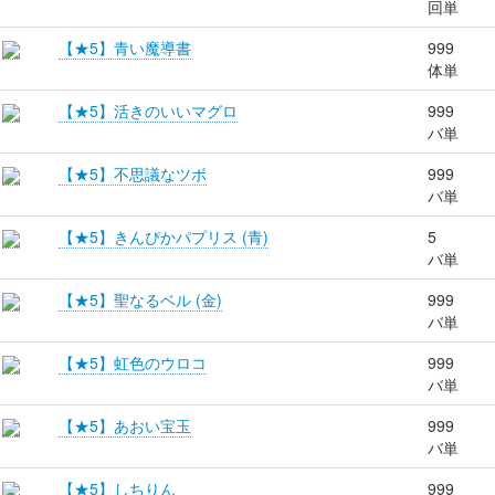
回単
【★5】青い魔導書
999
体単
【★5】活きのいいマグロ
999
バ単
【★5】不思議なツボ
999
バ単
【★5】きんぴかパプリス (青)
5
バ単
【★5】聖なるベル (金)
999
バ単
【★5】虹色のウロコ
999
バ単
【★5】あおい宝玉
999
バ単
【★5】しちりん
999