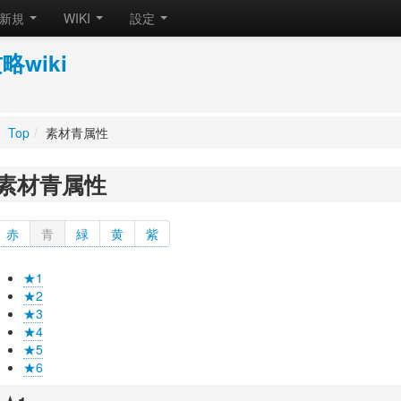
新規
WIKI
設定
wiki
Top
/
素材青属性
素材青属性
赤
青
緑
黄
紫
★1
★2
★3
★4
★5
★6