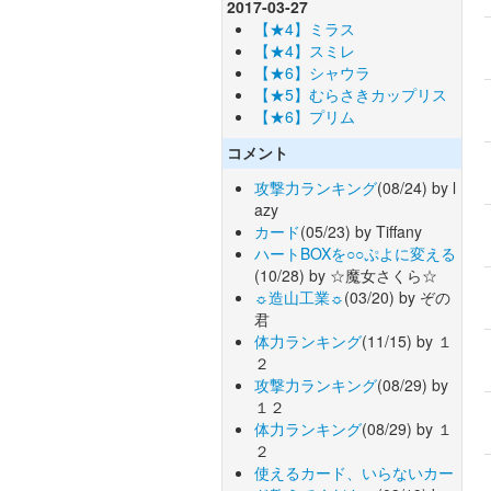
2017-03-27
【★4】ミラス
【★4】スミレ
【★6】シャウラ
【★5】むらさきカップリス
【★6】プリム
コメント
攻撃力ランキング
(08/24) by l
azy
カード
(05/23) by Tiffany
ハートBOXを○○ぷよに変える
(10/28) by ☆魔女さくら☆
☼造山工業☼
(03/20) by ぞの
君
体力ランキング
(11/15) by １
２
攻撃力ランキング
(08/29) by
１２
体力ランキング
(08/29) by １
２
使えるカード、いらないカー