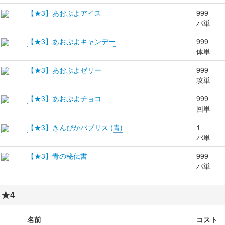
【★3】あおぷよアイス
999
バ単
【★3】あおぷよキャンデー
999
体単
【★3】あおぷよゼリー
999
攻単
【★3】あおぷよチョコ
999
回単
【★3】きんぴかパプリス (青)
1
バ単
【★3】青の秘伝書
999
バ単
★4
名前
コスト