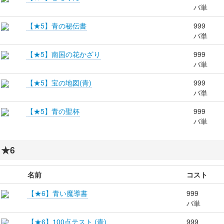
バ単
【★5】青の秘伝書
999
バ単
【★5】南国の花かざり
999
バ単
【★5】宝の地図(青)
999
バ単
【★5】青の聖杯
999
バ単
★6
名前
コスト
【★6】青い魔導書
999
バ単
【★6】100点テスト (青)
999