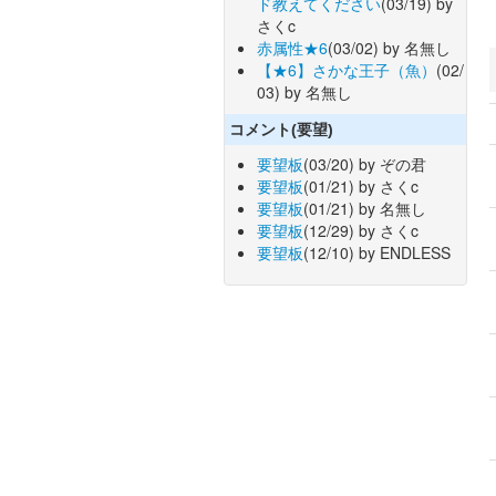
ド教えてください
(03/19) by
さくc
赤属性★6
(03/02) by 名無し
【★6】さかな王子（魚）
(02/
03) by 名無し
コメント(要望)
要望板
(03/20) by ぞの君
要望板
(01/21) by さくc
要望板
(01/21) by 名無し
要望板
(12/29) by さくc
要望板
(12/10) by ENDLESS