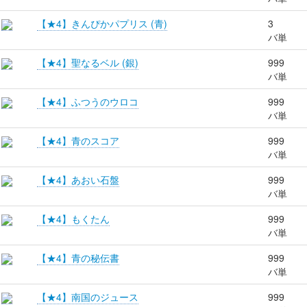
【★4】きんぴかパプリス (青)
3
バ単
【★4】聖なるベル (銀)
999
バ単
【★4】ふつうのウロコ
999
バ単
【★4】青のスコア
999
バ単
【★4】あおい石盤
999
バ単
【★4】もくたん
999
バ単
【★4】青の秘伝書
999
バ単
【★4】南国のジュース
999