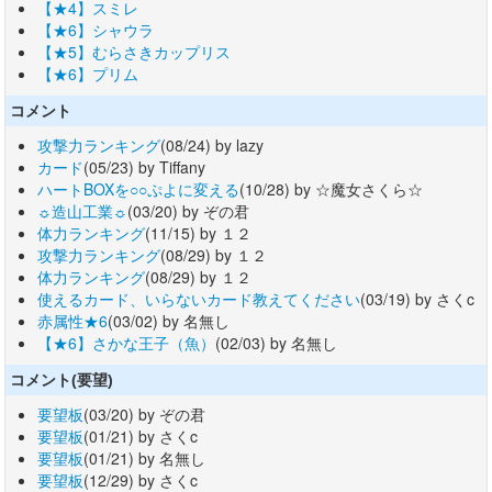
【★4】スミレ
【★6】シャウラ
【★5】むらさきカップリス
【★6】プリム
コメント
攻撃力ランキング
(08/24) by lazy
カード
(05/23) by Tiffany
ハートBOXを○○ぷよに変える
(10/28) by ☆魔女さくら☆
☼造山工業☼
(03/20) by ぞの君
体力ランキング
(11/15) by １２
攻撃力ランキング
(08/29) by １２
体力ランキング
(08/29) by １２
使えるカード、いらないカード教えてください
(03/19) by さくc
赤属性★6
(03/02) by 名無し
【★6】さかな王子（魚）
(02/03) by 名無し
コメント(要望)
要望板
(03/20) by ぞの君
要望板
(01/21) by さくc
要望板
(01/21) by 名無し
要望板
(12/29) by さくc