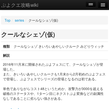
ぷよクエ攻略wiki
編集
Top
/
series
/
クールなシェゾ(仮)
新規
クールなシェゾ(仮)
WIKI
設定
種類
クールなシェゾ きいろいあやしいクルーク みどりウィッチ
解説
2016年11月末に開催されたぷよフェスにて、クールなシェゾが登
場した。
また、きいろいあやしいクルークも1月末から2月初めのぷよフェス
で登場し、ぷよフェスでシリーズの登場となるのは初である。
単色でありながらコスト48というためか、攻撃力が3000を超える
破格のステータスや、1ターン目にネクストぷよ変換などの副属性
なしであることに劣らない強さがある。