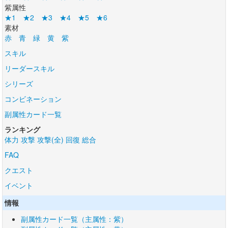
紫属性
★1
★2
★3
★4
★5
★6
素材
赤
青
緑
黄
紫
スキル
リーダースキル
シリーズ
コンビネーション
副属性カード一覧
ランキング
体力
攻撃
攻撃(全)
回復
総合
FAQ
クエスト
イベント
情報
副属性カード一覧（主属性：紫）