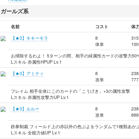
ガールズ系
名前
コスト
体
【★3】キキーモラ
8
315
体単
100
お掃除するわよ！ 5ターンの間、相手の緑属性カードの攻撃力50
Lスキル 赤属性HPUP Lv.1
【★3】アミティ
8
238
攻単
777
フレイム 相手全体にこのカードの「こうげき」×3の属性攻撃
Lスキル 赤属性攻撃力UP Lv.1
【★3】ルルー
8
238
攻単
888
鉄拳制裁 フィールド上の赤以外の色ぷよをランダムで1種類あか
Lスキル 全能力値UP Lv.1