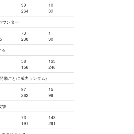
99
10
264
39
カウンター
73
1
5
238
30
する
58
123
156
246
(発動ごとに威力ランダム)
97
15
262
98
攻撃
73
143
191
291