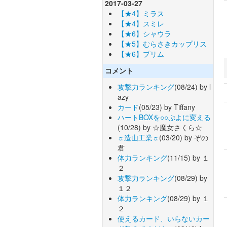
2017-03-27
【★4】ミラス
【★4】スミレ
【★6】シャウラ
【★5】むらさきカップリス
【★6】プリム
コメント
攻撃力ランキング
(08/24) by l
azy
カード
(05/23) by Tiffany
ハートBOXを○○ぷよに変える
(10/28) by ☆魔女さくら☆
☼造山工業☼
(03/20) by ぞの
君
体力ランキング
(11/15) by １
２
攻撃力ランキング
(08/29) by
１２
体力ランキング
(08/29) by １
２
使えるカード、いらないカー