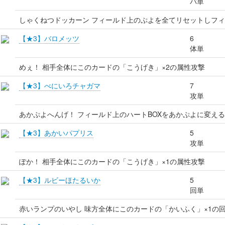
バ単
しゃくねつドッカーン フィールド上のぷよを全てリセットしフ
【★3】バロメッツ
6
体単
めぇ！ 相手全体にこのカードの「こうげき」×2の属性攻撃
【★3】べにいろチャガマ
7
攻単
あかぷよへんげ！ フィールド上のハートBOXをあかぷよに変える
【★3】あかいパプリス
5
攻単
ぽか！ 相手全体にこのカードの「こうげき」×1の属性攻撃
【★3】ルビーほたるいか
5
回単
赤いランプのいやし 味方全体にこのカードの「かいふく」×1の