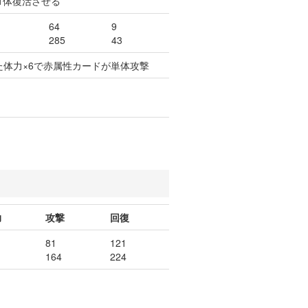
1体復活させる
64
9
285
43
た体力×6で赤属性カードが単体攻撃
力
攻撃
回復
81
121
164
224