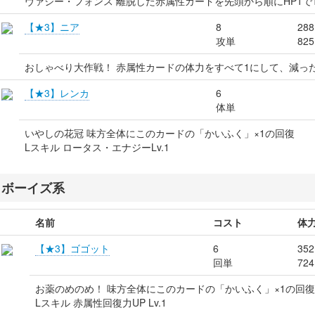
ヴァジー・フォンス 離脱した赤属性カードを先頭から順にHP1で
【★3】ニア
8
288
攻単
825
おしゃべり大作戦！ 赤属性カードの体力をすべて1にして、減っ
【★3】レンカ
6
体単
いやしの花冠 味方全体にこのカードの「かいふく」×1の回復
Lスキル ロータス・エナジーLv.1
ボーイズ系
名前
コスト
体
【★3】ゴゴット
6
352
回単
724
お薬のめのめ！ 味方全体にこのカードの「かいふく」×1の回復
Lスキル 赤属性回復力UP Lv.1