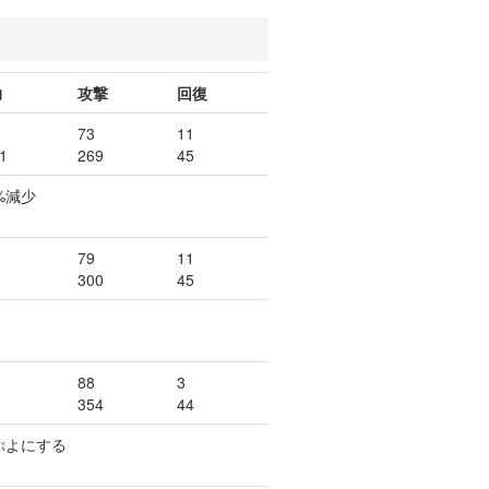
力
攻撃
回復
73
11
1
269
45
%減少
79
11
300
45
88
3
354
44
ぷよにする