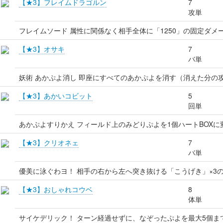
【★3】フレイムドラゴルン
7
攻単
フレイムソード 属性に関係なく相手全体に「1250」の固定ダメ
【★3】オサキ
7
バ単
妖術 あかぷよ消し 即座にすべてのあかぷよを消す（消えた分の
【★3】あかいコビット
5
回単
あかぷよすりかえ フィールド上のみどりぷよを1個ハートBOXに
【★3】クリオネェ
7
バ単
優美に泳ぐわヨ！ 相手の右から左へ突き抜ける「こうげき」×3
【★3】おしゃれコウベ
8
体単
サイケデリック！ ターン経過せずに、なぞったぷよを最大5個ま