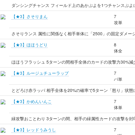
ダンシングチャンス フィールド上のあかぷよを1つチャンスぷよ
【★3】さそりまん
7
攻単
さそりランス 属性に関係なく相手単体に「2500」の固定ダメー
【★3】ほほうどり
8
体全
ほほうフラッシュ 5ターンの間相手全体のカードの攻撃力30%減
【★3】ルージュチューラップ
7
バ単
とどろけ赤ラッパ 相手全体を20%の確率で5ターン「怒り」状態
【★3】かめんいんこ
7
体単
緑攻撃おことわり 3ターンの間、相手の緑属性カードの攻撃を封
【★3】レッドうみうし
7