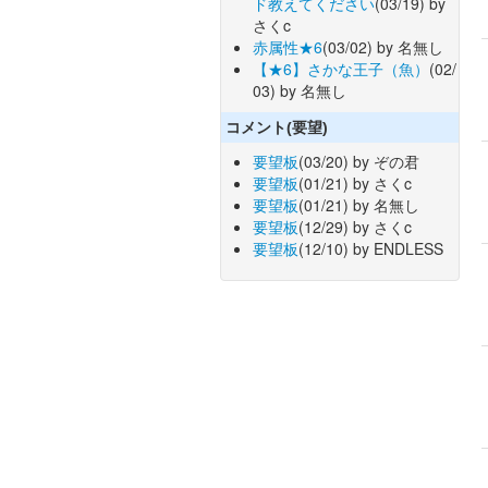
ド教えてください
(03/19) by
さくc
赤属性★6
(03/02) by 名無し
【★6】さかな王子（魚）
(02/
03) by 名無し
コメント(要望)
要望板
(03/20) by ぞの君
要望板
(01/21) by さくc
要望板
(01/21) by 名無し
要望板
(12/29) by さくc
要望板
(12/10) by ENDLESS