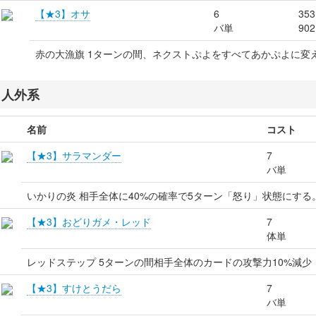
【★3】オサ
6
353
バ単
902
赤の大漁旗 1ターンの間、ネクストぷよをすべてあかぷよに変
人外系
名前
コスト
【★3】サラマンダー
7
バ単
いかりの炎 相手全体に40%の確率で5ターン「怒り」状態にする
【★3】おどりガメ・レッド
7
体単
レッドステップ 5ターンの間相手全体のカードの攻撃力10%減少
【★3】すけとうだら
7
バ単