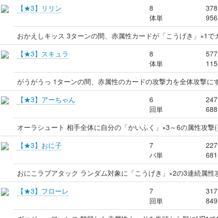
【★3】リリン
8
378
体単
956
おかえしキッス 3ターンの間、赤属性カードが「こうげき」×1で
【★3】スキュラ
8
577
体単
115
がうがうっ 1ターンの間、赤属性のカードの攻撃力を全体攻撃に
【★3】アーちゃん
6
247
回単
688
オーラシュート 相手全体に自分の「かいふく」×3～6の属性攻撃
【★3】おに子
7
227
バ単
681
おにこラブアタック ランダム対象に「こうげき」×2の3連続属性
【★3】フローレ
7
317
回単
849