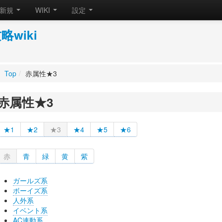
新規
WIKI
設定
wiki
Top
/
赤属性★3
赤属性★3
★1
★2
★3
★4
★5
★6
赤
青
緑
黄
紫
ガールズ系
ボーイズ系
人外系
イベント系
AC連動系