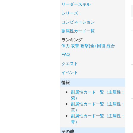
リーダースキル
シリーズ
コンビネーション
副属性カード一覧
ランキング
体力
攻撃
攻撃(全)
回復
総合
FAQ
クエスト
イベント
情報
副属性カード一覧（主属性：
紫）
副属性カード一覧（主属性：
黄）
副属性カード一覧（主属性：
青）
その他