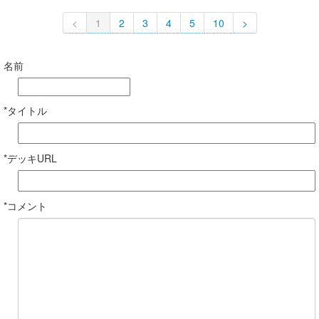
<
1
2
3
4
5
10
>
名前
*タイトル
*デッキURL
*コメント