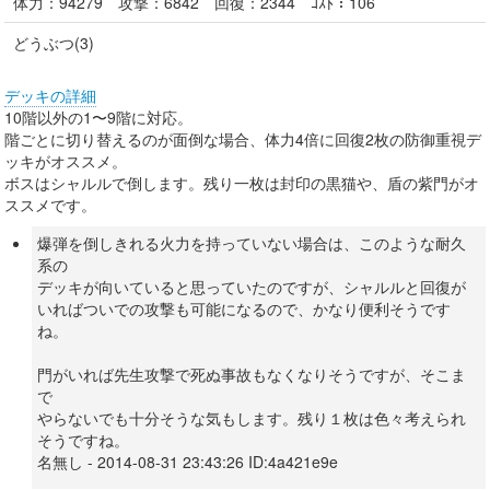
体力：
94279
攻撃：
6842
回復：
2344
ｺｽﾄ：
106
どうぶつ(3)
デッキの詳細
10階以外の1〜9階に対応。
階ごとに切り替えるのが面倒な場合、体力4倍に回復2枚の防御重視デ
ッキがオススメ。
ボスはシャルルで倒します。残り一枚は封印の黒猫や、盾の紫門がオ
ススメです。
爆弾を倒しきれる火力を持っていない場合は、このような耐久
系の
デッキが向いていると思っていたのですが、シャルルと回復が
いればついでの攻撃も可能になるので、かなり便利そうです
ね。
門がいれば先生攻撃で死ぬ事故もなくなりそうですが、そこま
で
やらないでも十分そうな気もします。残り１枚は色々考えられ
そうですね。
名無し - 2014-08-31 23:43:26 ID:4a421e9e