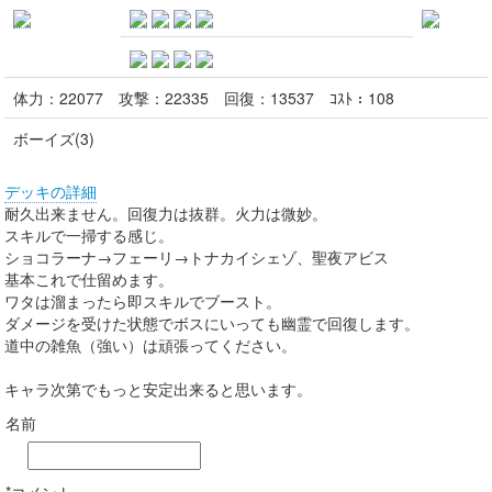
体力：
22077
攻撃：
22335
回復：
13537
ｺｽﾄ：
108
ボーイズ(3)
デッキの詳細
耐久出来ません。回復力は抜群。火力は微妙。
スキルで一掃する感じ。
ショコラーナ→フェーリ→トナカイシェゾ、聖夜アビス
基本これで仕留めます。
ワタは溜まったら即スキルでブースト。
ダメージを受けた状態でボスにいっても幽霊で回復します。
道中の雑魚（強い）は頑張ってください。
キャラ次第でもっと安定出来ると思います。
名前