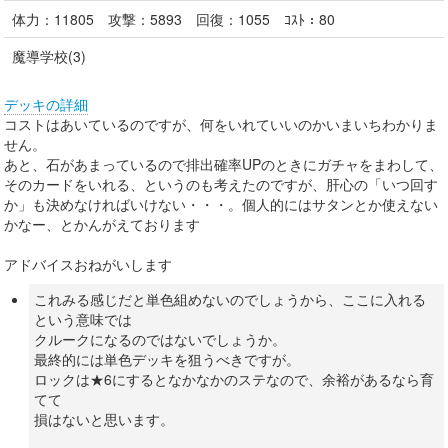
体力：
11805
攻撃：
5893
回復：
1055
ｺｽﾄ：
80
魔導学校(3)
デッキの詳細
コストはあいているのですが、何をいれていいのかいまいちわかりま
せん。
あと、石があまっているので排出確率UPのときにガチャをまわして、
そのカードをいれる、というのも考えたのですが、肝心の「いつ回す
か」も決めなければいけない・・・。個人的にはサタンとか使えない
かなー、とかんがえております
アドバイスおねがいします
これみる感じだと単色組めないのでしょうから、ここに入れる
という意味では
クルークになるのではないでしょうか。
最終的には単色デッキを狙うべきですが。
ロックは★6にするとなかなかのステなので、余裕があるなら育
てて
損はないと思います。