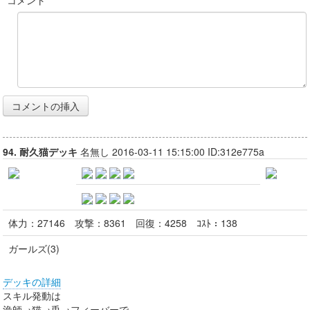
*コメント
94. 耐久猫デッキ
名無し 2016-03-11 15:15:00 ID:312e775a
体力：
27146
攻撃：
8361
回復：
4258
ｺｽﾄ：
138
ガールズ(3)
デッキの詳細
スキル発動は
漁師→猫→兎→フィーバーで