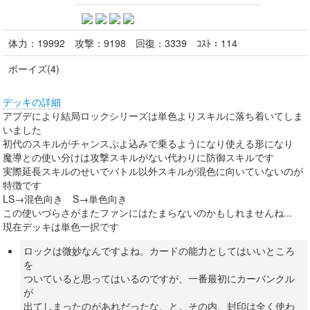
体力：
19992
攻撃：
9198
回復：
3339
ｺｽﾄ：
114
ボーイズ(4)
デッキの詳細
アプデにより結局ロックシリーズは単色よりスキルに落ち着いてしま
いました
初代のスキルがチャンスぷよ込みで乗るようになり使える形になり
魔導との使い分けは攻撃スキルがない代わりに防御スキルです
実際延長スキルのせいでバトル以外スキルが混色に向いていないのが
特徴です
LS→混色向き S→単色向き
この使いづらさがまたファンにはたまらないのかもしれませんね...
現在デッキは単色一択です
ロックは微妙なんですよね。カードの能力としてはいいところ
を
ついていると思ってはいるのですが、一番最初にカーバンクル
が
出てしまったのがあれだったな、と。その内、封印は全く使わ