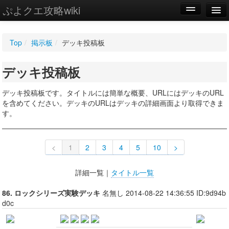
ぷよクエ攻略wiki
編集
Top
/
掲示板
/
デッキ投稿板
新規
デッキ投稿板
WIKI
設定
デッキ投稿板です。タイトルには簡単な概要、URLにはデッキのURL
を含めてください。デッキのURLはデッキの詳細画面より取得できま
す。
<
1
2
3
4
5
10
>
詳細一覧｜
タイトル一覧
86. ロックシリーズ実験デッキ
名無し 2014-08-22 14:36:55 ID:9d94b
d0c