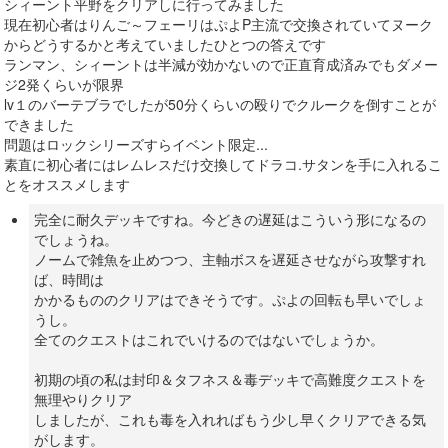
シィーント平野をクリアしに行ってみました
現在初心者はりんご～フェーリはぷよP主流で交換されていてヌーク
からどうするかと考えていましたひとつの答えです
ランマン、シィーントは半減が効かないので正直育成済みでもダメー
ジ2発くらいが限界
lv１のバーテブラでしたが50分くらいの殴りでクルークを倒すことが
できました
問題はロックシリーズすらイベント限定...
素直に初心者にはレムレスだけ交換してドラコ.サタンを手に入れるこ
とをオススメします
完全に耐久デッキですね。今どきの遅延はこういう形になるの
でしょうね。
ノームで雑魚を止めつつ、主軸ボスを遅延させながら攻撃すれ
ば、時間は
かかるもののクリアはできそうです。ぷよの回転も早いでしょ
うし。
全てのクエストはこれでいけるのではないでしょうか。
初期の頃の私は封印＆タフネス＆毒デッキで高難度クエストを
無理やりクリア
しましたが、これも毒を入れればもう少し早くクリアできる気
がします。