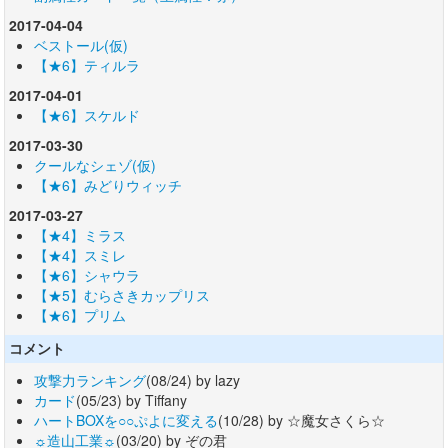
2017-04-04
ベストール(仮)
【★6】ティルラ
2017-04-01
【★6】スケルド
2017-03-30
クールなシェゾ(仮)
【★6】みどりウィッチ
2017-03-27
【★4】ミラス
【★4】スミレ
【★6】シャウラ
【★5】むらさきカップリス
【★6】プリム
コメント
攻撃力ランキング
(08/24) by lazy
カード
(05/23) by Tiffany
ハートBOXを○○ぷよに変える
(10/28) by ☆魔女さくら☆
☼造山工業☼
(03/20) by ぞの君