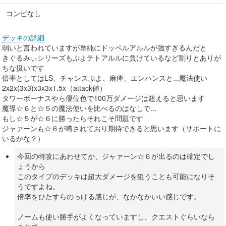
コンビなし
デッキの詳細
弱いと言われていますが単純にドッペルアルルが強すぎるんだと
きぐるみぃシリーズもぷよテトアルルに負けているなど割りとありが
ちな扱いです
倍率としてはLS、チャンスぷよ、麻痺、エンハンスと...魔法使い
2x2x(3x3)x3x3x1.5x（attack値）
タワーボーナスやら優位色で100万ダメージは超えると思います
魔導☆６と☆５の魔法使いを比べるのはなしで...
もし☆５が☆６に勝ったらそれこそ問題です
ジャァーンも☆６が噂されており期待できると思います（サポートに
いるかな？）
今回の特攻にあわせてか、ジャァーン☆６が出るのは確定でし
ょうから
このタイプのデッキは超大ダメージを狙うことも可能になりそ
うですよね。
倍率をひたすらのっける感じが、なかなかいい感じです。
ノームも使い勝手がよくなっていますし、クエストぐらいなら