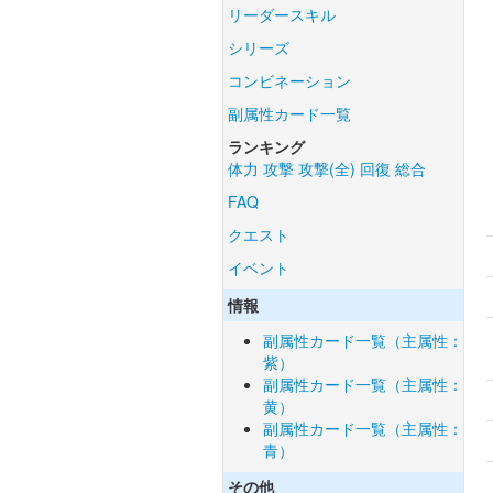
リーダースキル
シリーズ
コンビネーション
副属性カード一覧
ランキング
体力
攻撃
攻撃(全)
回復
総合
FAQ
クエスト
イベント
情報
副属性カード一覧（主属性：
紫）
副属性カード一覧（主属性：
黄）
副属性カード一覧（主属性：
青）
その他