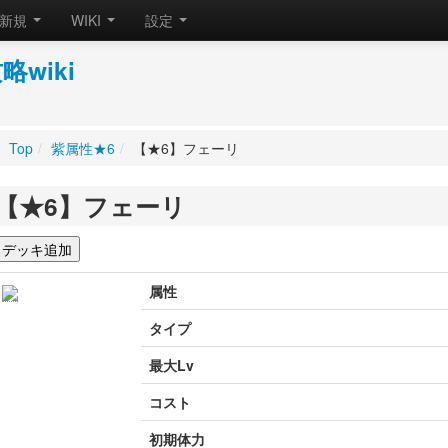
新規
WIKI
設定
wiki
Top
/
紫属性★6
/
【★6】フェーリ
【★6】フェーリ
属性
タイプ
最大Lv
コスト
初期体力