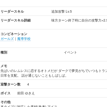
リーダースキル
追加攻撃 Lv.5
リーダースキル詳細
味方ターン終了時に自分の攻撃力×2.
コンビネーション
ガールズ
｜
魔導学校
種別
イベント
メモ
先ぱいのレムレスに恋するオトメだが ダークで夢見がちでいつもトラ
日常を支配。 話が通じないこともしばしば。
迎撃ターン数
4
ボイス
前田 ゆきえ
その他
本タイプに対応した素材(参考) アイス