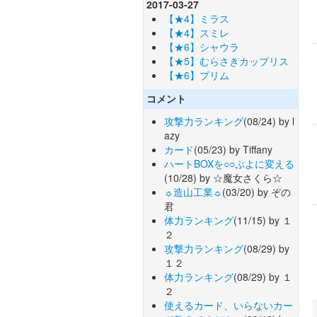
2017-03-27
【★4】ミラス
【★4】スミレ
【★6】シャウラ
【★5】むらさきカップリス
【★6】プリム
コメント
攻撃力ランキング
(08/24) by l
azy
カード
(05/23) by Tiffany
ハートBOXを○○ぷよに変える
(10/28) by ☆魔女さくら☆
☼造山工業☼
(03/20) by ぞの
君
体力ランキング
(11/15) by １
２
攻撃力ランキング
(08/29) by
１２
体力ランキング
(08/29) by １
２
使えるカード、いらないカー