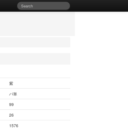
紫
バ単
99
26
1576