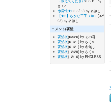
ド教えてください
(03/19) by
さくc
赤属性★6
(03/02) by 名無し
【★6】さかな王子（魚）
(02/
03) by 名無し
コメント(要望)
要望板
(03/20) by ぞの君
要望板
(01/21) by さくc
要望板
(01/21) by 名無し
要望板
(12/29) by さくc
要望板
(12/10) by ENDLESS