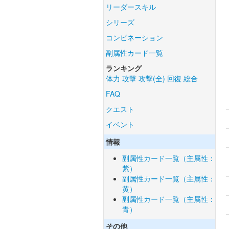
リーダースキル
シリーズ
コンビネーション
副属性カード一覧
ランキング
体力
攻撃
攻撃(全)
回復
総合
FAQ
クエスト
イベント
情報
副属性カード一覧（主属性：
紫）
副属性カード一覧（主属性：
黄）
副属性カード一覧（主属性：
青）
その他