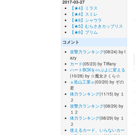
2017-03-27
【★4】ミラス
【★4】スミレ
【★6】シャウラ
【★5】むらさきカップリス
【★6】プリム
コメント
攻撃力ランキング
(08/24) by l
azy
カード
(05/23) by Tiffany
ハートBOXを○○ぷよに変える
(10/28) by ☆魔女さくら☆
☼造山工業☼
(03/20) by ぞの
君
体力ランキング
(11/15) by １
２
攻撃力ランキング
(08/29) by
１２
体力ランキング
(08/29) by １
２
使えるカード、いらないカー