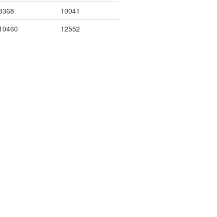
8368
10041
10460
12552