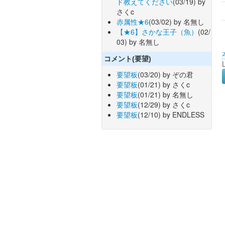
ド教えてください
(03/19) by
さくc
赤属性★6
(03/02) by 名無し
【★6】さかな王子（魚）
(02/
03) by 名無し
コメント(要望)
要望板
(03/20) by ぞの君
要望板
(01/21) by さくc
要望板
(01/21) by 名無し
要望板
(12/29) by さくc
要望板
(12/10) by ENDLESS