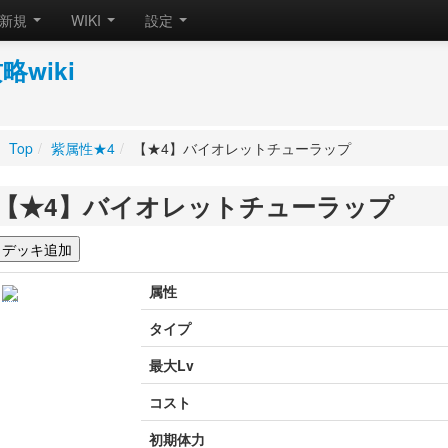
新規
WIKI
設定
wiki
Top
/
紫属性★4
/
【★4】バイオレットチューラップ
【★4】バイオレットチューラップ
属性
タイプ
最大Lv
コスト
初期体力