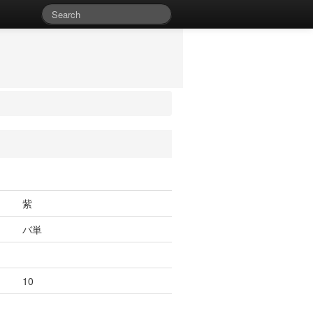
紫
バ単
10