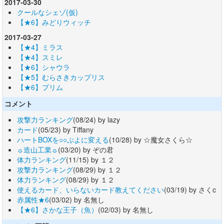
2017-03-30
クールなシェゾ(仮)
【★6】みどりウィッチ
2017-03-27
【★4】ミラス
【★4】スミレ
【★6】シャウラ
【★5】むらさきカップリス
【★6】プリム
コメント
攻撃力ランキング
(08/24) by lazy
カード
(05/23) by Tiffany
ハートBOXを○○ぷよに変える
(10/28) by ☆魔女さくら☆
☼造山工業☼
(03/20) by ぞの君
体力ランキング
(11/15) by １２
攻撃力ランキング
(08/29) by １２
体力ランキング
(08/29) by １２
使えるカード、いらないカード教えてください
(03/19) by さくc
赤属性★6
(03/02) by 名無し
【★6】さかな王子（魚）
(02/03) by 名無し