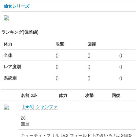
仙女シリーズ
ランキング(偏差値)
体力
攻撃
回復
全体
()
()
()
レア度別
()
()
()
系統別
()
()
()
名前 ｺｽﾄ
体力
攻撃
回復
【★5】シャンファ
20
回単
キューティ・フリル Lv.2 フィールド上のきいろぷよ2個を