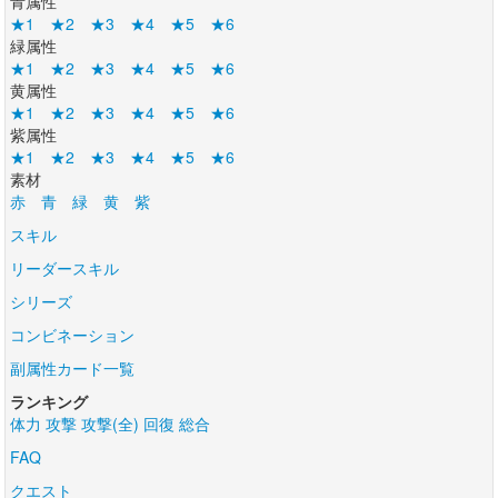
青属性
★1
★2
★3
★4
★5
★6
緑属性
★1
★2
★3
★4
★5
★6
黄属性
★1
★2
★3
★4
★5
★6
紫属性
★1
★2
★3
★4
★5
★6
素材
赤
青
緑
黄
紫
スキル
リーダースキル
シリーズ
コンビネーション
副属性カード一覧
ランキング
体力
攻撃
攻撃(全)
回復
総合
FAQ
クエスト