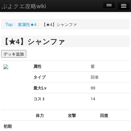
ぷよクエ攻略wiki
編集
Top
/
紫属性★4
/
【★4】シャンファ
新規
【★4】シャンファ
WIKI
設定
属性
紫
タイプ
回単
最大Lv
99
コスト
14
体力
攻撃
回復
初期