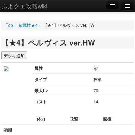
ぷよクエ攻略wiki
編集
Top
/
紫属性★4
/
【★4】ペルヴィス ver.HW
新規
【★4】ペルヴィス ver.HW
WIKI
設定
属性
紫
タイプ
攻単
最大Lv
70
コスト
14
体力
攻撃
回復
初期