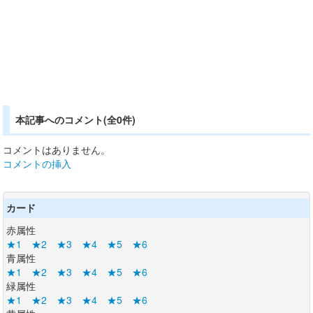
本記事へのコメント(全0件)
コメントはありません。
コメントの挿入
カード
赤属性
★1
★2
★3
★4
★5
★6
青属性
★1
★2
★3
★4
★5
★6
緑属性
★1
★2
★3
★4
★5
★6