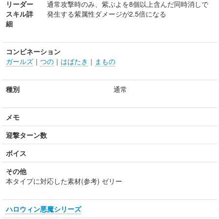
リーダー
通常攻撃時のみ、紫ぷよを8個以上含んだ同時消しで
スキル詳
発生する紫属性ダメージが2.5倍になる
細
コンビネーション
ガールズ
｜
つの
｜
はばたき
｜
まもの
種別
通常
メモ
迎撃ターン数
ボイス
その他
本タイプに対応した素材(参考) ゼリー
ハロウィン悪魔シリーズ