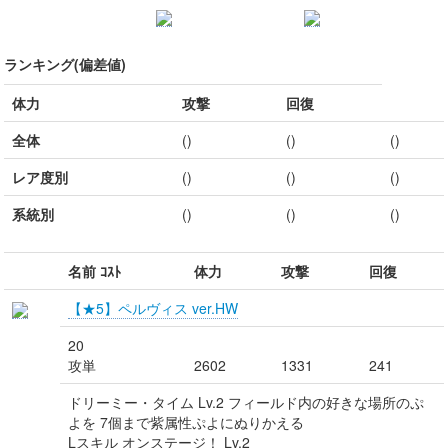
ランキング(偏差値)
体力
攻撃
回復
全体
()
()
()
レア度別
()
()
()
系統別
()
()
()
名前 ｺｽﾄ
体力
攻撃
回復
【★5】ペルヴィス ver.HW
20
攻単
2602
1331
241
ドリーミー・タイム Lv.2 フィールド内の好きな場所のぷ
よを 7個まで紫属性ぷよにぬりかえる
Lスキル オンステージ！ Lv.2