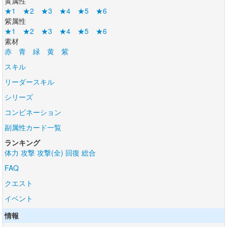
黄属性
★1
★2
★3
★4
★5
★6
紫属性
★1
★2
★3
★4
★5
★6
素材
赤
青
緑
黄
紫
スキル
リーダースキル
シリーズ
コンビネーション
副属性カード一覧
ランキング
体力
攻撃
攻撃(全)
回復
総合
FAQ
クエスト
イベント
情報