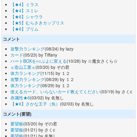
【★4】ミラス
【★4】スミレ
【★6】シャウラ
【★5】むらさきカップリス
【★6】プリム
コメント
攻撃力ランキング
(08/24) by lazy
カード
(05/23) by Tiffany
ハートBOXを○○ぷよに変える
(10/28) by ☆魔女さくら☆
☼造山工業☼
(03/20) by ぞの君
体力ランキング
(11/15) by １２
攻撃力ランキング
(08/29) by １２
体力ランキング
(08/29) by １２
使えるカード、いらないカード教えてください
(03/19) by さくc
赤属性★6
(03/02) by 名無し
【★6】さかな王子（魚）
(02/03) by 名無し
コメント(要望)
要望板
(03/20) by ぞの君
要望板
(01/21) by さくc
要望板
(01/21) by 名無し