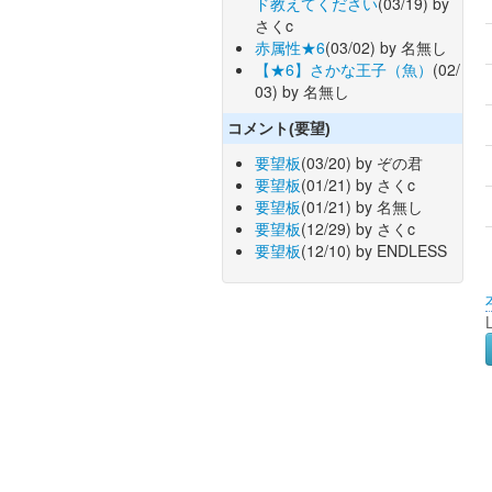
ド教えてください
(03/19) by
さくc
赤属性★6
(03/02) by 名無し
【★6】さかな王子（魚）
(02/
03) by 名無し
コメント(要望)
要望板
(03/20) by ぞの君
要望板
(01/21) by さくc
要望板
(01/21) by 名無し
要望板
(12/29) by さくc
要望板
(12/10) by ENDLESS