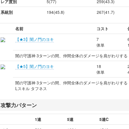
レア度別
5(77)
259(43.3)
系統別
194(45.8)
267(41.7)
名前
コスト
【★3】闇ノ門のヨキ
7
体単
闇の守護神 3ターンの間、仲間全体のダメージを肩がわりする
【★5】闇ノ門のヨキ
18
体単
闇の守護神 3ターンの間、仲間全体のダメージを肩がわりする
Lスキル タフネス
攻撃力パターン
1連
5連
5連C