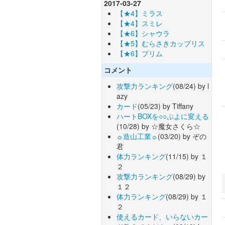
2017-03-27
【★4】ミラス
【★4】スミレ
【★6】シャウラ
【★5】むらさきカップリス
【★6】プリム
コメント
攻撃力ランキング
(08/24) by l
azy
カード
(05/23) by Tiffany
ハートBOXを○○ぷよに変える
(10/28) by ☆魔女さくら☆
☼造山工業☼
(03/20) by ぞの
君
体力ランキング
(11/15) by １
２
攻撃力ランキング
(08/29) by
１２
体力ランキング
(08/29) by １
２
使えるカード、いらないカー