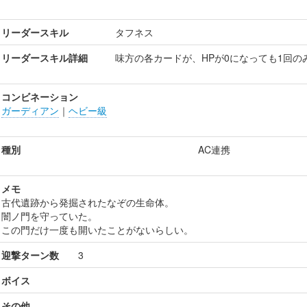
リーダースキル
タフネス
リーダースキル詳細
味方の各カードが、HPが0になっても1回の
コンビネーション
ガーディアン
｜
ヘビー級
種別
AC連携
メモ
古代遺跡から発掘されたなぞの生命体。
闇ノ門を守っていた。
この門だけ一度も開いたことがないらしい。
迎撃ターン数
3
ボイス
その他