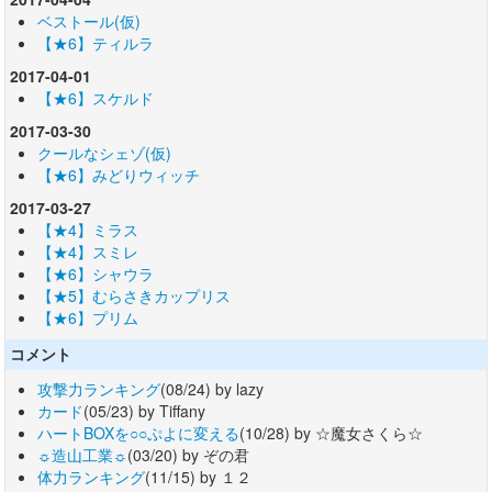
ベストール(仮)
【★6】ティルラ
2017-04-01
【★6】スケルド
2017-03-30
クールなシェゾ(仮)
【★6】みどりウィッチ
2017-03-27
【★4】ミラス
【★4】スミレ
【★6】シャウラ
【★5】むらさきカップリス
【★6】プリム
コメント
攻撃力ランキング
(08/24) by lazy
カード
(05/23) by Tiffany
ハートBOXを○○ぷよに変える
(10/28) by ☆魔女さくら☆
☼造山工業☼
(03/20) by ぞの君
体力ランキング
(11/15) by １２