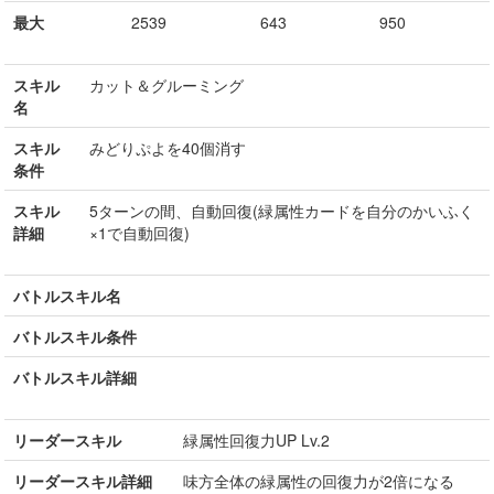
最大
2539
643
950
スキル
カット＆グルーミング
名
スキル
みどりぷよを40個消す
条件
スキル
5ターンの間、自動回復(緑属性カードを自分のかいふく
詳細
×1で自動回復)
バトルスキル名
バトルスキル条件
バトルスキル詳細
リーダースキル
緑属性回復力UP Lv.2
リーダースキル詳細
味方全体の緑属性の回復力が2倍になる