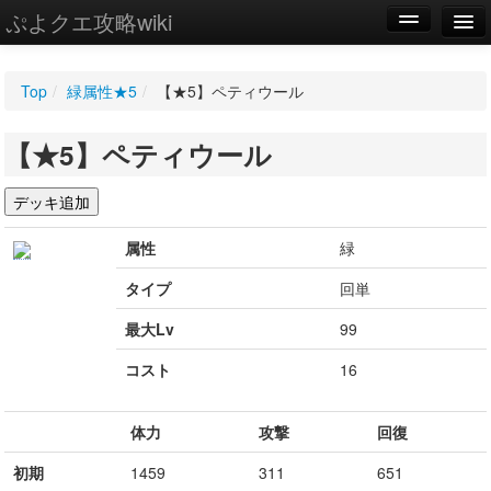
ぷよクエ攻略wiki
編集
Top
/
緑属性★5
/
【★5】ペティウール
新規
【★5】ペティウール
WIKI
設定
属性
緑
タイプ
回単
最大Lv
99
コスト
16
体力
攻撃
回復
初期
1459
311
651