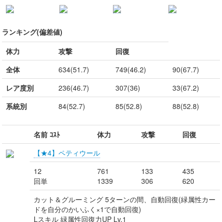
ランキング(偏差値)
体力
攻撃
回復
全体
634(51.7)
749(46.2)
90(67.7)
レア度別
236(46.7)
307(36)
33(67.2)
系統別
84(52.7)
85(52.8)
88(52.8)
名前 ｺｽﾄ
体力
攻撃
回復
【★4】ペティウール
12
761
133
435
回単
1339
306
620
カット＆グルーミング 5ターンの間、自動回復(緑属性カー
ドを自分のかいふく×1で自動回復)
Lスキル 緑属性回復力UP Lv.1