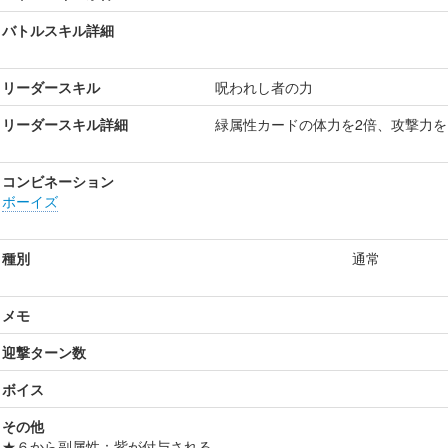
バトルスキル詳細
リーダースキル
呪われし者の力
リーダースキル詳細
緑属性カードの体力を2倍、攻撃力を1
コンビネーション
ボーイズ
種別
通常
メモ
迎撃ターン数
ボイス
その他
★６から副属性：紫が付与される。