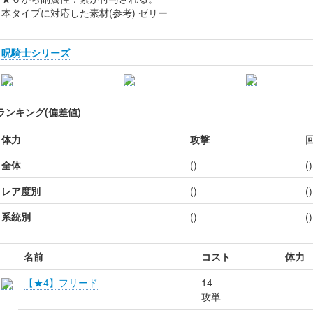
本タイプに対応した素材(参考) ゼリー
呪騎士シリーズ
ランキング(偏差値)
体力
攻撃
全体
()
()
レア度別
()
()
系統別
()
()
名前
コスト
体力
【★4】フリード
14
攻単