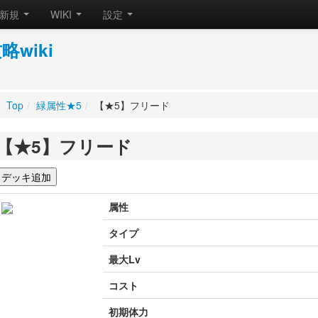
新規
WIKI
設定
wiki
Top
/
緑属性★5
/
【★5】フリード
【★5】フリード
属性
タイプ
最大Lv
コスト
初期体力