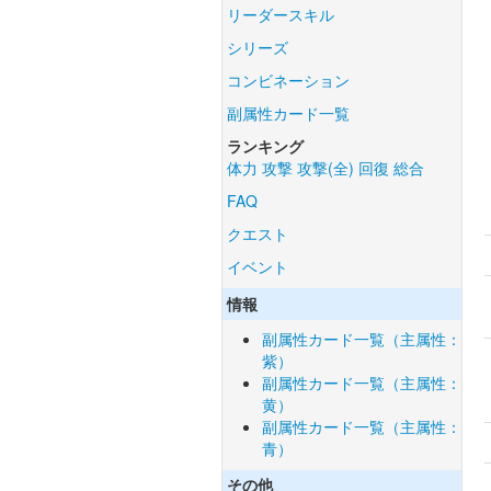
リーダースキル
シリーズ
コンビネーション
副属性カード一覧
ランキング
体力
攻撃
攻撃(全)
回復
総合
FAQ
クエスト
イベント
情報
副属性カード一覧（主属性：
紫）
副属性カード一覧（主属性：
黄）
副属性カード一覧（主属性：
青）
その他