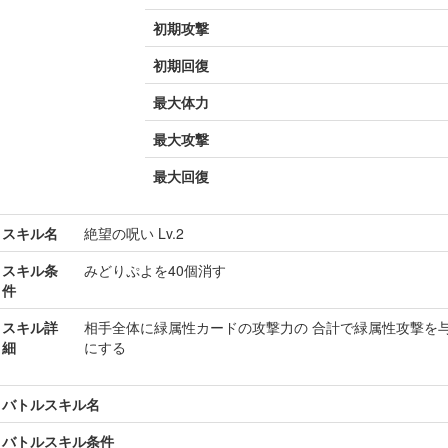
初期攻撃
初期回復
最大体力
最大攻撃
最大回復
スキル名
絶望の呪い Lv.2
スキル条
みどりぷよを40個消す
件
スキル詳
相手全体に緑属性カードの攻撃力の 合計で緑属性攻撃を与
細
にする
バトルスキル名
バトルスキル条件