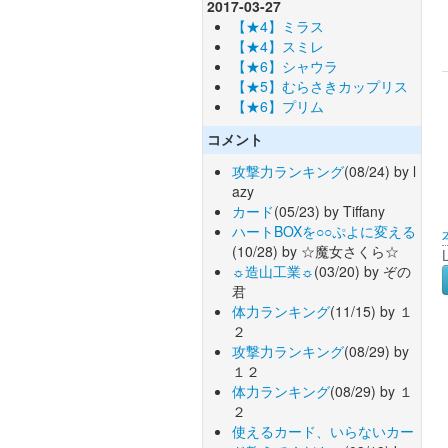
2017-03-27
【★4】ミラス
【★4】スミレ
【★6】シャウラ
【★5】むらさきカップリス
【★6】プリム
コメント
攻撃力ランキング
(08/24) by l
azy
カード
(05/23) by Tiffany
ハートBOXを○○ぷよに変える
(10/28) by ☆魔女さくら☆
☼造山工業☼
(03/20) by ぞの
君
体力ランキング
(11/15) by １
２
攻撃力ランキング
(08/29) by
１２
体力ランキング
(08/29) by １
２
使えるカード、いらないカー