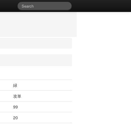
緑
攻単
99
20