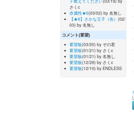
ド教えてください
(03/19) by
さくc
赤属性★6
(03/02) by 名無し
【★6】さかな王子（魚）
(02/
03) by 名無し
コメント(要望)
要望板
(03/20) by ぞの君
要望板
(01/21) by さくc
要望板
(01/21) by 名無し
要望板
(12/29) by さくc
要望板
(12/10) by ENDLESS