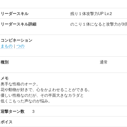
リーダースキル
残り１体攻撃力UP Lv.2
リーダースキル詳細
のこり１体になると攻撃力が3
コンビネーション
まもの
｜
つの
種別
通常
メモ
奥手な性格のオーク。
花や動物が好きで、心をかよわせることができる。
優しい性格なのだが、その半面大きなカラダと
低くこもった声なのが悩み。
迎撃ターン数
3
ボイス