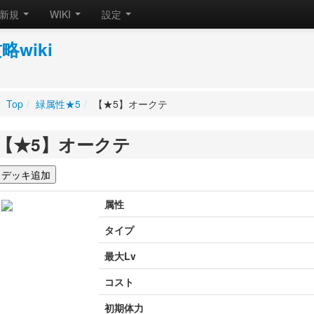
新規
WIKI
設定
wiki
Top
/
緑属性★5
/
【★5】オークテ
【★5】オークテ
属性
タイプ
最大Lv
コスト
初期体力