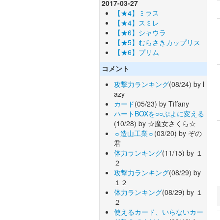
2017-03-27
【★4】ミラス
【★4】スミレ
【★6】シャウラ
【★5】むらさきカップリス
【★6】プリム
コメント
攻撃力ランキング
(08/24) by l
azy
カード
(05/23) by Tiffany
ハートBOXを○○ぷよに変える
(10/28) by ☆魔女さくら☆
☼造山工業☼
(03/20) by ぞの
君
体力ランキング
(11/15) by １
２
攻撃力ランキング
(08/29) by
１２
体力ランキング
(08/29) by １
２
使えるカード、いらないカー