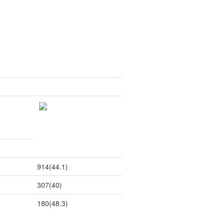
914(44.1)
307(40)
180(48.3)