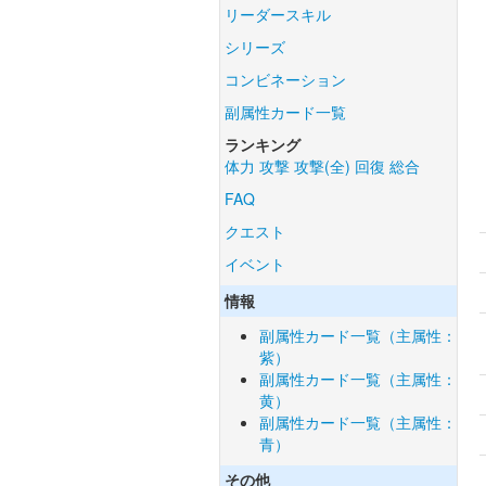
リーダースキル
シリーズ
コンビネーション
副属性カード一覧
ランキング
体力
攻撃
攻撃(全)
回復
総合
FAQ
クエスト
イベント
情報
副属性カード一覧（主属性：
紫）
副属性カード一覧（主属性：
黄）
副属性カード一覧（主属性：
青）
その他