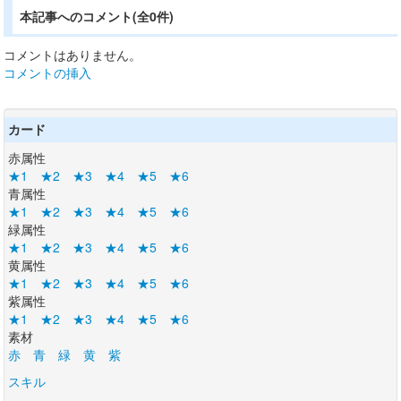
本記事へのコメント(全0件)
コメントはありません。
コメントの挿入
カード
赤属性
★1
★2
★3
★4
★5
★6
青属性
★1
★2
★3
★4
★5
★6
緑属性
★1
★2
★3
★4
★5
★6
黄属性
★1
★2
★3
★4
★5
★6
紫属性
★1
★2
★3
★4
★5
★6
素材
赤
青
緑
黄
紫
スキル