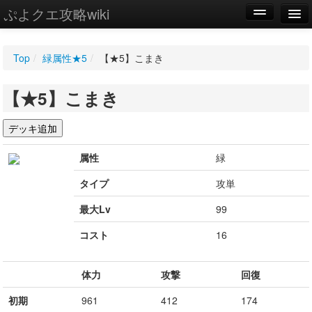
ぷよクエ攻略wiki
編集
Top
/
緑属性★5
/
【★5】こまき
新規
【★5】こまき
WIKI
設定
属性
緑
タイプ
攻単
最大Lv
99
コスト
16
体力
攻撃
回復
初期
961
412
174