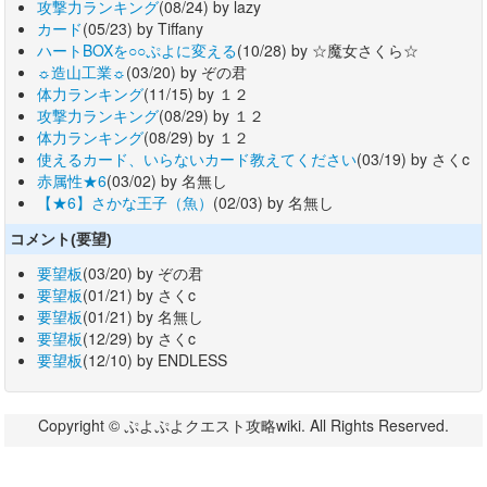
攻撃力ランキング
(08/24) by lazy
カード
(05/23) by Tiffany
ハートBOXを○○ぷよに変える
(10/28) by ☆魔女さくら☆
☼造山工業☼
(03/20) by ぞの君
体力ランキング
(11/15) by １２
攻撃力ランキング
(08/29) by １２
体力ランキング
(08/29) by １２
使えるカード、いらないカード教えてください
(03/19) by さくc
赤属性★6
(03/02) by 名無し
【★6】さかな王子（魚）
(02/03) by 名無し
コメント(要望)
要望板
(03/20) by ぞの君
要望板
(01/21) by さくc
要望板
(01/21) by 名無し
要望板
(12/29) by さくc
要望板
(12/10) by ENDLESS
Copyright © ぷよぷよクエスト攻略wiki. All Rights Reserved.