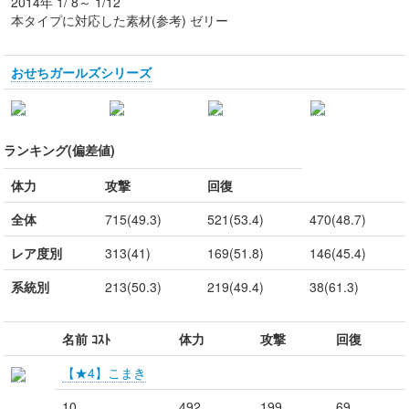
2014年 1/ 8～ 1/12
本タイプに対応した素材(参考) ゼリー
おせちガールズシリーズ
ランキング(偏差値)
体力
攻撃
回復
全体
715(49.3)
521(53.4)
470(48.7)
レア度別
313(41)
169(51.8)
146(45.4)
系統別
213(50.3)
219(49.4)
38(61.3)
名前 ｺｽﾄ
体力
攻撃
回復
【★4】こまき
10
492
199
69