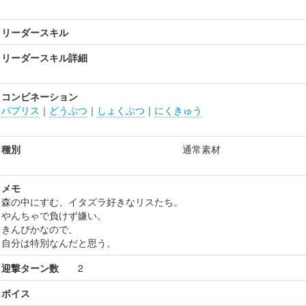
リーダースキル
リーダースキル詳細
コンビネーション
パプリス
｜
どうぶつ
｜
しょくぶつ
｜
にくきゅう
種別
通常素材
メモ
森の中にすむ、イタズラ好きなリスたち。
やんちゃで負けず嫌い。
きんぴかなので、
自分は特別なんだと思う。
迎撃ターン数
2
ボイス