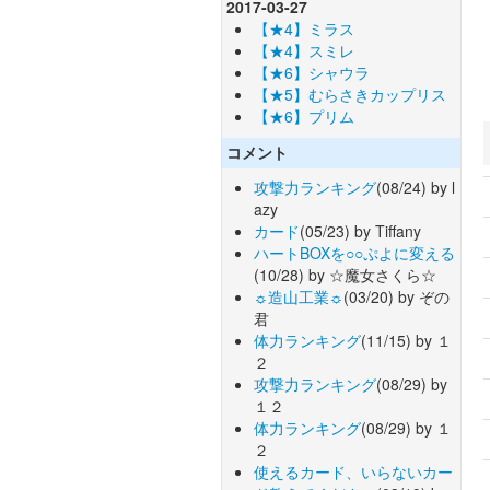
2017-03-27
【★4】ミラス
【★4】スミレ
【★6】シャウラ
【★5】むらさきカップリス
【★6】プリム
コメント
攻撃力ランキング
(08/24) by l
azy
カード
(05/23) by Tiffany
ハートBOXを○○ぷよに変える
(10/28) by ☆魔女さくら☆
☼造山工業☼
(03/20) by ぞの
君
体力ランキング
(11/15) by １
２
攻撃力ランキング
(08/29) by
１２
体力ランキング
(08/29) by １
２
使えるカード、いらないカー