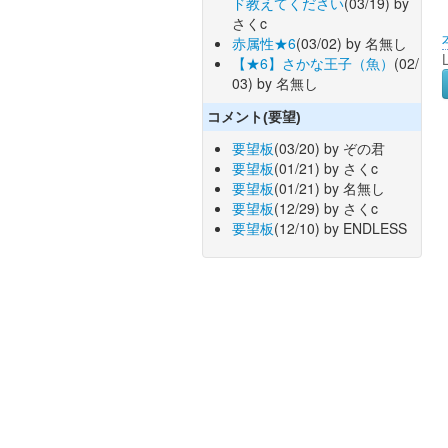
ド教えてください
(03/19) by
さくc
赤属性★6
(03/02) by 名無し
【★6】さかな王子（魚）
(02/
03) by 名無し
コメント(要望)
要望板
(03/20) by ぞの君
要望板
(01/21) by さくc
要望板
(01/21) by 名無し
要望板
(12/29) by さくc
要望板
(12/10) by ENDLESS