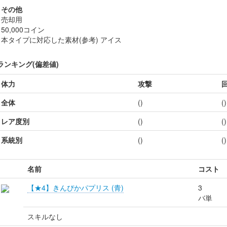
その他
売却用
50,000コイン
本タイプに対応した素材(参考) アイス
ランキング(偏差値)
体力
攻撃
全体
()
()
レア度別
()
()
系統別
()
()
名前
コスト
【★4】きんぴかパプリス (青)
3
バ単
スキルなし