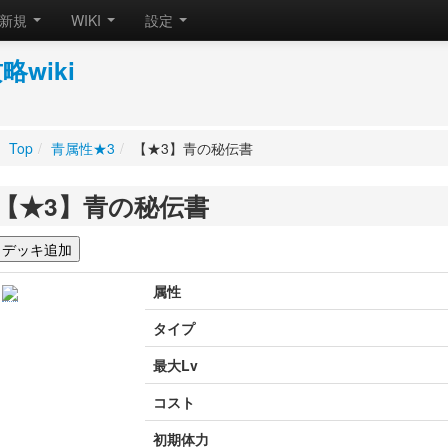
新規
WIKI
設定
wiki
Top
/
青属性★3
/
【★3】青の秘伝書
【★3】青の秘伝書
属性
タイプ
最大Lv
コスト
初期体力