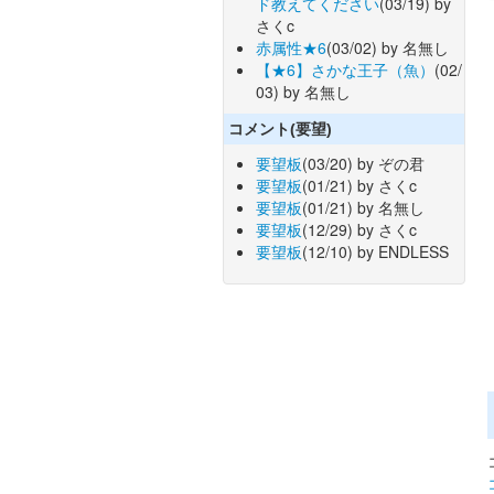
ド教えてください
(03/19) by
さくc
赤属性★6
(03/02) by 名無し
【★6】さかな王子（魚）
(02/
03) by 名無し
コメント(要望)
要望板
(03/20) by ぞの君
要望板
(01/21) by さくc
要望板
(01/21) by 名無し
要望板
(12/29) by さくc
要望板
(12/10) by ENDLESS