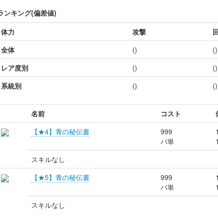
ランキング(偏差値)
体力
攻撃
全体
()
()
レア度別
()
()
系統別
()
()
名前
コスト
【★4】青の秘伝書
999
バ単
スキルなし
【★5】青の秘伝書
999
バ単
スキルなし