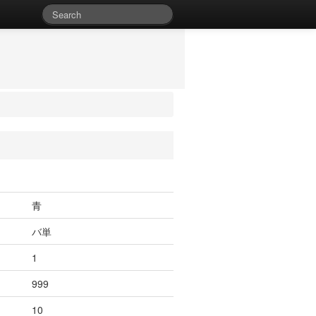
青
バ単
1
999
10