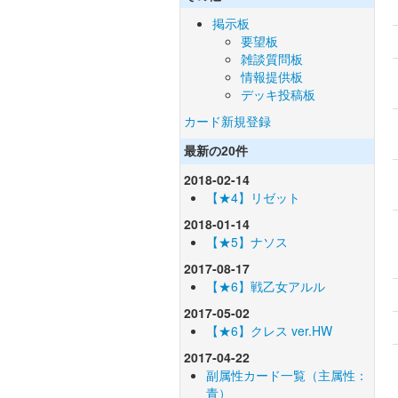
掲示板
要望板
雑談質問板
情報提供板
デッキ投稿板
カード新規登録
最新の20件
2018-02-14
【★4】リゼット
2018-01-14
【★5】ナソス
2017-08-17
【★6】戦乙女アルル
2017-05-02
【★6】クレス ver.HW
2017-04-22
副属性カード一覧（主属性：
青）