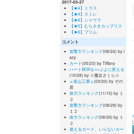
2017-03-27
【★4】ミラス
【★4】スミレ
【★6】シャウラ
【★5】むらさきカップリス
【★6】プリム
コメント
攻撃力ランキング
(08/24) by l
azy
カード
(05/23) by Tiffany
ハートBOXを○○ぷよに変える
(10/28) by ☆魔女さくら☆
☼造山工業☼
(03/20) by ぞの
君
体力ランキング
(11/15) by １
２
攻撃力ランキング
(08/29) by
１２
体力ランキング
(08/29) by １
２
使えるカード、いらないカー