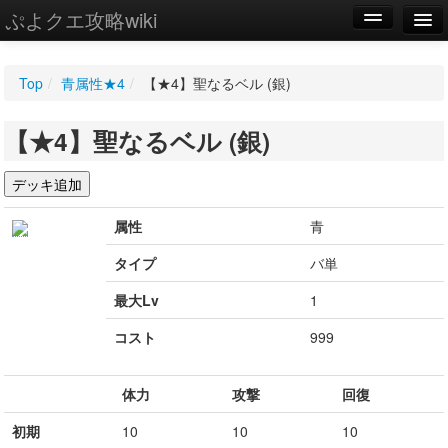
ぷよクエ攻略wiki
編集
Top
/
青属性★4
/
【★4】聖なるベル (銀)
新規
【★4】聖なるベル (銀)
WIKI
設定
属性
青
タイプ
バ単
最大Lv
1
コスト
999
体力
攻撃
回復
初期
10
10
10