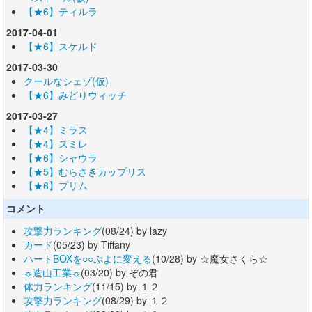
【★6】ティルラ
2017-04-01
【★6】スケルド
2017-03-30
クールなシェゾ(仮)
【★6】みどりウィッチ
2017-03-27
【★4】ミラス
【★4】スミレ
【★6】シャウラ
【★5】むらさきカップリス
【★6】プリム
コメント
攻撃力ランキング
(08/24) by lazy
カード
(05/23) by Tiffany
ハートBOXを○○ぷよに変える
(10/28) by ☆魔女さくら☆
☼造山工業☼
(03/20) by ぞの君
体力ランキング
(11/15) by １２
攻撃力ランキング
(08/29) by １２