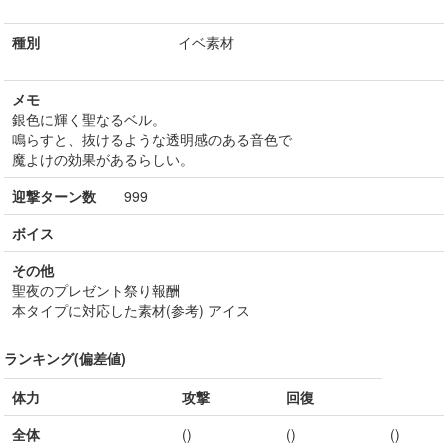
種別
イベ素材
メモ
銀色に輝く聖なるベル。
鳴らすと、抜けるような透明感のある音色で
魔よけの効果があるらしい。
迎撃ターン数
999
ボイス
その他
聖夜のプレゼント祭り報酬
本タイプに対応した素材(参考) アイス
ランキング(偏差値)
体力
攻撃
回復
全体
()
()
()