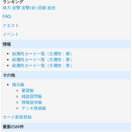
ランキング
体力
攻撃
攻撃(全)
回復
総合
FAQ
クエスト
イベント
情報
副属性カード一覧（主属性：紫）
副属性カード一覧（主属性：黄）
副属性カード一覧（主属性：青）
その他
掲示板
要望板
雑談質問板
情報提供板
デッキ投稿板
カード新規登録
最新の20件