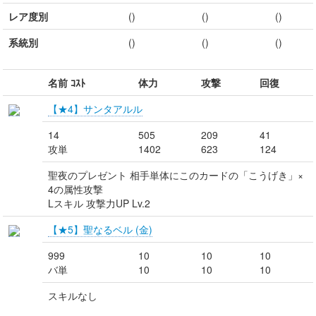
レア度別
()
()
()
系統別
()
()
()
名前 ｺｽﾄ
体力
攻撃
回復
【★4】サンタアルル
14
505
209
41
攻単
1402
623
124
聖夜のプレゼント 相手単体にこのカードの「こうげき」×
4の属性攻撃
Lスキル 攻撃力UP Lv.2
【★5】聖なるベル (金)
999
10
10
10
バ単
10
10
10
スキルなし