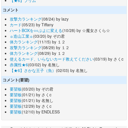
【★6】プリム
コメント
攻撃力ランキング
(08/24) by lazy
カード
(05/23) by Tiffany
ハートBOXを○○ぷよに変える
(10/28) by ☆魔女さくら☆
☼造山工業☼
(03/20) by ぞの君
体力ランキング
(11/15) by １２
攻撃力ランキング
(08/29) by １２
体力ランキング
(08/29) by １２
使えるカード、いらないカード教えてください
(03/19) by さくc
赤属性★6
(03/02) by 名無し
【★6】さかな王子（魚）
(02/03) by 名無し
コメント(要望)
要望板
(03/20) by ぞの君
要望板
(01/21) by さくc
要望板
(01/21) by 名無し
要望板
(12/29) by さくc
要望板
(12/10) by ENDLESS