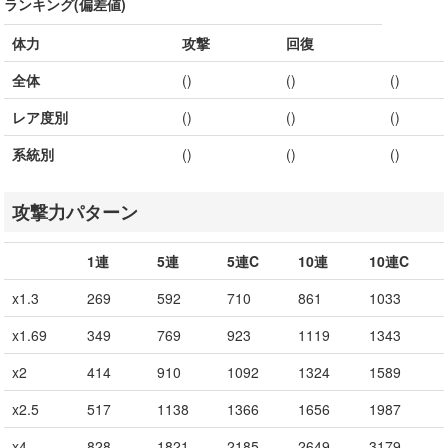
ランキング(偏差値)
体力
攻撃
回復
全体
()
()
()
レア度別
()
()
()
系統別
()
()
()
攻撃力パターン
1連
5連
5連C
10連
10連C
x1.3
269
592
710
861
1033
x1.69
349
769
923
1119
1343
x2
414
910
1092
1324
1589
x2.5
517
1138
1366
1656
1987
x4
828
1821
2185
2649
3179