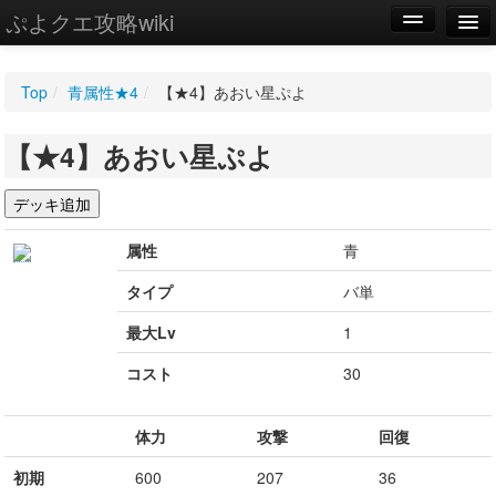
ぷよクエ攻略wiki
編集
Top
/
青属性★4
/
【★4】あおい星ぷよ
新規
【★4】あおい星ぷよ
WIKI
設定
属性
青
タイプ
バ単
最大Lv
1
コスト
30
体力
攻撃
回復
初期
600
207
36