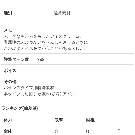
種別
通常素材
メモ
ふしぎなちからをもったアイスクリーム。
青属性のぷよつかいをへんしんさせるときに
このぷよアイスをつかうことがあるらしい。
迎撃ターン数
999
ボイス
その他
バランスタイプ用特殊素材
本タイプに対応した素材(参考) アイス
ランキング(偏差値)
体力
攻撃
回復
全体
()
()
()