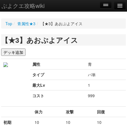
ぷよクエ攻略wiki
編集
Top
/
青属性★3
/
【★3】あおぷよアイス
新規
【★3】あおぷよアイス
WIKI
設定
属性
青
タイプ
バ単
最大Lv
1
コスト
999
体力
攻撃
回復
初期
10
10
10