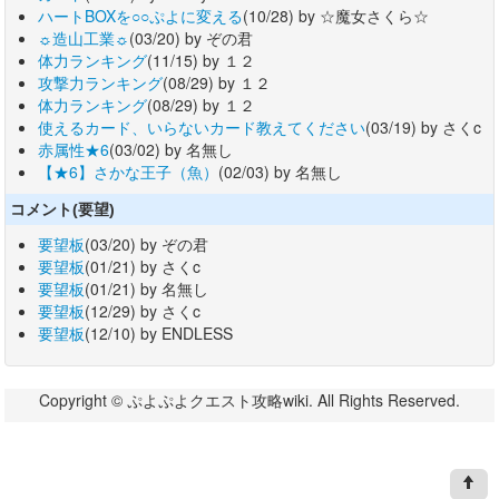
ハートBOXを○○ぷよに変える
(10/28) by ☆魔女さくら☆
☼造山工業☼
(03/20) by ぞの君
体力ランキング
(11/15) by １２
攻撃力ランキング
(08/29) by １２
体力ランキング
(08/29) by １２
使えるカード、いらないカード教えてください
(03/19) by さくc
赤属性★6
(03/02) by 名無し
【★6】さかな王子（魚）
(02/03) by 名無し
コメント(要望)
要望板
(03/20) by ぞの君
要望板
(01/21) by さくc
要望板
(01/21) by 名無し
要望板
(12/29) by さくc
要望板
(12/10) by ENDLESS
Copyright © ぷよぷよクエスト攻略wiki. All Rights Reserved.