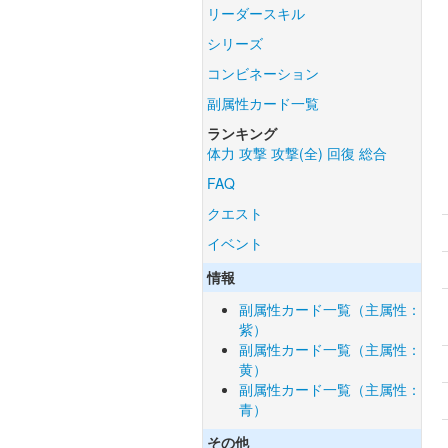
リーダースキル
シリーズ
コンビネーション
副属性カード一覧
ランキング
体力
攻撃
攻撃(全)
回復
総合
FAQ
クエスト
イベント
情報
副属性カード一覧（主属性：
紫）
副属性カード一覧（主属性：
黄）
副属性カード一覧（主属性：
青）
その他