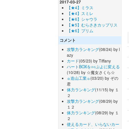
2017-03-27
【★4】ミラス
【★4】スミレ
【★6】シャウラ
【★5】むらさきカップリス
【★6】プリム
コメント
攻撃力ランキング
(08/24) by l
azy
カード
(05/23) by Tiffany
ハートBOXを○○ぷよに変える
(10/28) by ☆魔女さくら☆
☼造山工業☼
(03/20) by ぞの
君
体力ランキング
(11/15) by １
２
攻撃力ランキング
(08/29) by
１２
体力ランキング
(08/29) by １
２
使えるカード、いらないカー