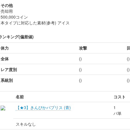
その他
売却用
500,000コイン
本タイプに対応した素材(参考) アイス
ランキング(偏差値)
体力
攻撃
全体
()
()
レア度別
()
()
系統別
()
()
名前
コスト
【★3】きんぴかパプリス (青)
1
バ単
スキルなし