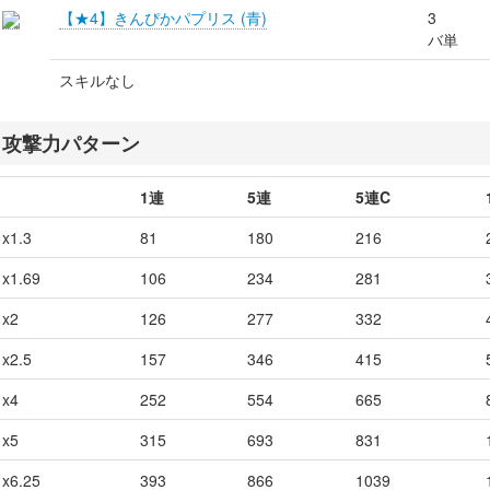
【★4】きんぴかパプリス (青)
3
バ単
スキルなし
攻撃力パターン
1連
5連
5連C
x1.3
81
180
216
x1.69
106
234
281
x2
126
277
332
x2.5
157
346
415
x4
252
554
665
x5
315
693
831
x6.25
393
866
1039