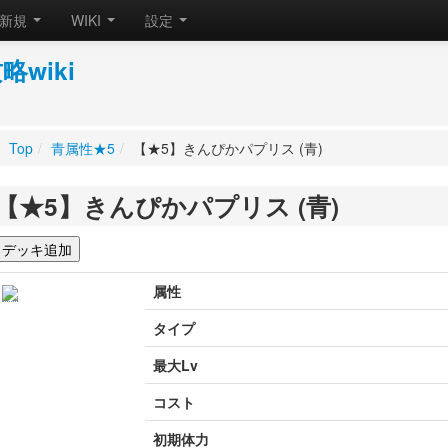
新規
WIKI
設定
wiki
Top
/
青属性★5
/
【★5】きんぴかパプリス (青)
【★5】きんぴかパプリス (青)
属性
タイプ
最大Lv
コスト
初期体力