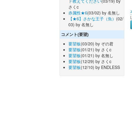
ド教えてください
(03/19) by
さくc
赤属性★6
(03/02) by 名無し
【★6】さかな王子（魚）
(02/
03) by 名無し
コメント(要望)
要望板
(03/20) by ぞの君
要望板
(01/21) by さくc
要望板
(01/21) by 名無し
要望板
(12/29) by さくc
要望板
(12/10) by ENDLESS