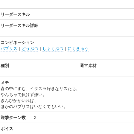
リーダースキル
リーダースキル詳細
コンビネーション
パプリス
｜
どうぶつ
｜
しょくぶつ
｜
にくきゅう
種別
通常素材
メモ
森の中にすむ、イタズラ好きなリスたち。
やんちゃで負けず嫌い。
きんぴかがいれば、
ほかのパプリスはいなくてもいい。
迎撃ターン数
2
ボイス