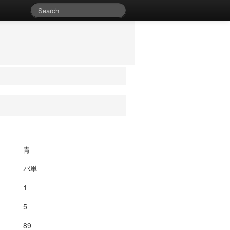
青
バ単
1
5
89