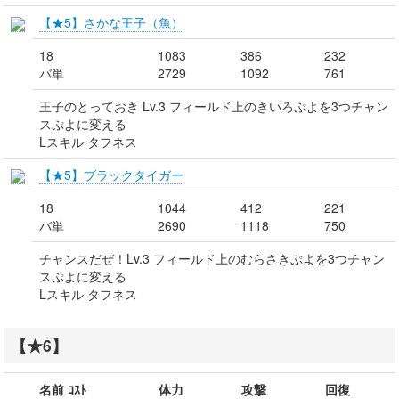
【★5】さかな王子（魚）
18
1083
386
232
バ単
2729
1092
761
王子のとっておき Lv.3 フィールド上のきいろぷよを3つチャン
スぷよに変える
Lスキル タフネス
【★5】ブラックタイガー
18
1044
412
221
バ単
2690
1118
750
チャンスだぜ！Lv.3 フィールド上のむらさきぷよを3つチャン
スぷよに変える
Lスキル タフネス
【★6】
名前 ｺｽﾄ
体力
攻撃
回復