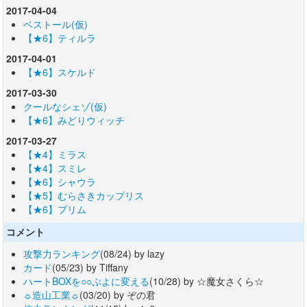
2017-04-04
ベストール(仮)
【★6】ティルラ
2017-04-01
【★6】スケルド
2017-03-30
クールなシェゾ(仮)
【★6】みどりウィッチ
2017-03-27
【★4】ミラス
【★4】スミレ
【★6】シャウラ
【★5】むらさきカップリス
【★6】プリム
コメント
攻撃力ランキング
(08/24) by lazy
カード
(05/23) by Tiffany
ハートBOXを○○ぷよに変える
(10/28) by ☆魔女さくら☆
☼造山工業☼
(03/20) by ぞの君