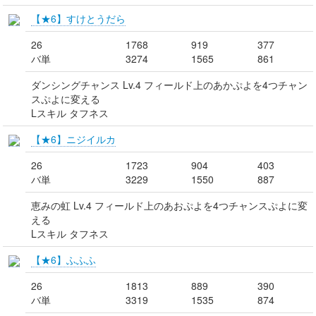
【★6】すけとうだら
26
1768
919
377
バ単
3274
1565
861
ダンシングチャンス Lv.4 フィールド上のあかぷよを4つチャン
スぷよに変える
Lスキル タフネス
【★6】ニジイルカ
26
1723
904
403
バ単
3229
1550
887
恵みの虹 Lv.4 フィールド上のあおぷよを4つチャンスぷよに変
える
Lスキル タフネス
【★6】ふふふ
26
1813
889
390
バ単
3319
1535
874