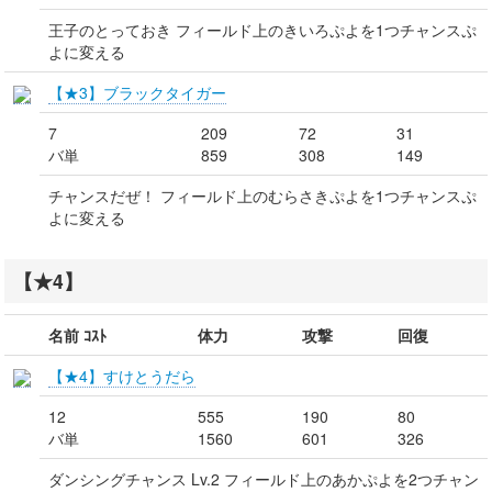
王子のとっておき フィールド上のきいろぷよを1つチャンスぷ
よに変える
【★3】ブラックタイガー
7
209
72
31
バ単
859
308
149
チャンスだぜ！ フィールド上のむらさきぷよを1つチャンスぷ
よに変える
【★4】
名前 ｺｽﾄ
体力
攻撃
回復
【★4】すけとうだら
12
555
190
80
バ単
1560
601
326
ダンシングチャンス Lv.2 フィールド上のあかぷよを2つチャン