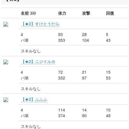
名前 ｺｽﾄ
体力
攻撃
回復
【★2】すけとうだら
4
93
28
5
バ単
353
104
43
スキルなし
【★2】ニジイルカ
4
72
21
15
バ単
332
97
53
スキルなし
【★2】ふふふ
4
114
14
10
バ単
374
90
48
スキルなし