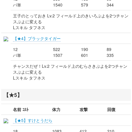
バ単
1540
579
344
王子のとっておき Lv.2 フィールド上のきいろぷよを2つチャン
スぷよに変える
Lスキル タフネス
【★4】ブラックタイガー
12
522
190
89
バ単
1507
601
335
チャンスだぜ！Lv.2 フィールド上のむらさきぷよを2つチャン
スぷよに変える
Lスキル タフネス
【★5】
名前 ｺｽﾄ
体力
攻撃
回復
【★5】すけとうだら
18
1083
412
210