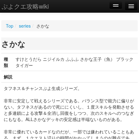
ぷよクエ攻略wiki
編集
Top
/
series
/
さかな
新規
さかな
WIKI
設定
種
すけとうだら ニジイルカ ふふふ さかな王子（魚） ブラック
類
タイガー
解説
タフネス＆チャンスぷよ生成シリーズ。
非常に安定して戦えるシリーズである。バランス型で能力に偏りが
ない。タフネスがあるので死ににくいし、１度スキルを発動させる
と多連鎖による攻撃＆全消し回復をしつつ、次のスキルへのつなぎ
にもなる。ALLさかなデッキの安定感は半端ないものがある。
非常に優れているカードなのだが、一部では嫌われていることもあ
る。まず、１クエスト辺りの時間がかかってしまうのが難点であ