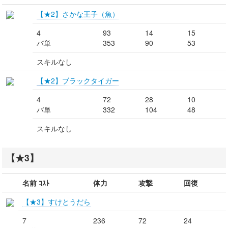
【★2】さかな王子（魚）
4
93
14
15
バ単
353
90
53
スキルなし
【★2】ブラックタイガー
4
72
28
10
バ単
332
104
48
スキルなし
【★3】
名前 ｺｽﾄ
体力
攻撃
回復
【★3】すけとうだら
7
236
72
24