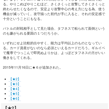
る。やりこめばやりこむほど、さくさくっと攻撃してさくさくっと
終わらせたくなるので、安定より攻撃中心の考え方になる為、使う
機会が減っていく。攻守揃った初代が手に入ると、それの安定感で
十分ということにもなる。
バトルの対戦相手として見た場合、タフネスで粘られて面倒という
のも嫌がられる要因の１つだろうか。
いずれにせよ比較的出やすく、能力は平均以上のものとなってい
る。カード資産がないのなら必須といえるカードだろう。ギルイベ
で魔導でつっこんで即死ぬよりかは、よっぽどタフネスの方がいい
働きをしてくれる。
2015年11月16日に★６が追加された。
【★2】
【★3】
【★4】
【★5】
【★6】
【★2】