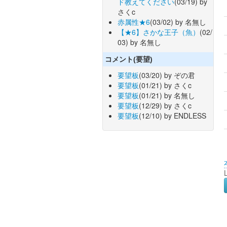
ド教えてください
(03/19) by
さくc
赤属性★6
(03/02) by 名無し
【★6】さかな王子（魚）
(02/
03) by 名無し
コメント(要望)
要望板
(03/20) by ぞの君
要望板
(01/21) by さくc
要望板
(01/21) by 名無し
要望板
(12/29) by さくc
要望板
(12/10) by ENDLESS