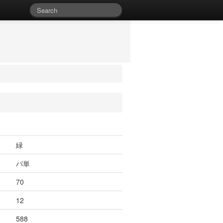
緑
バ単
70
12
588