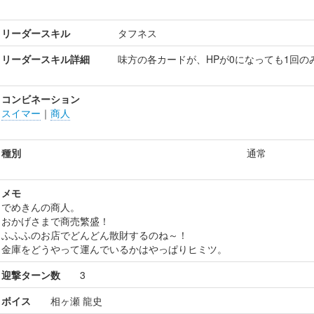
リーダースキル
タフネス
リーダースキル詳細
味方の各カードが、HPが0になっても1回の
コンビネーション
スイマー
｜
商人
種別
通常
メモ
でめきんの商人。
おかげさまで商売繁盛！
ふふふのお店でどんどん散財するのね～！
金庫をどうやって運んでいるかはやっぱりヒミツ。
迎撃ターン数
3
ボイス
相ヶ瀬 龍史