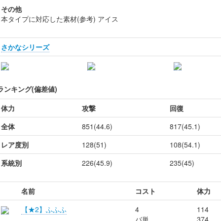
その他
本タイプに対応した素材(参考) アイス
さかなシリーズ
ランキング(偏差値)
体力
攻撃
回復
全体
851(44.6)
817(45.1)
レア度別
128(51)
108(54.1)
系統別
226(45.9)
235(45)
名前
コスト
体力
【★2】ふふふ
4
114
バ単
374