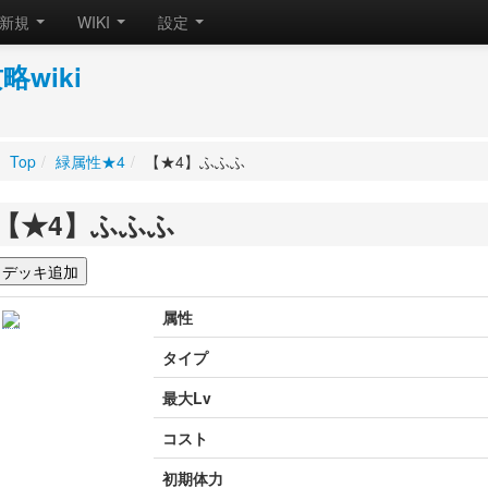
新規
WIKI
設定
wiki
Top
/
緑属性★4
/
【★4】ふふふ
【★4】ふふふ
属性
タイプ
最大Lv
コスト
初期体力