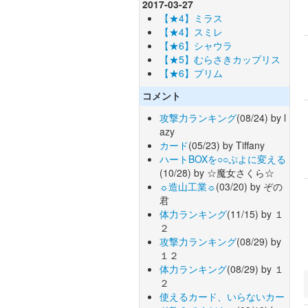
2017-03-27
【★4】ミラス
【★4】スミレ
【★6】シャウラ
【★5】むらさきカップリス
【★6】プリム
コメント
攻撃力ランキング
(08/24) by l
azy
カード
(05/23) by Tiffany
ハートBOXを○○ぷよに変える
(10/28) by ☆魔女さくら☆
☼造山工業☼
(03/20) by ぞの
君
体力ランキング
(11/15) by １
２
攻撃力ランキング
(08/29) by
１２
体力ランキング
(08/29) by １
２
使えるカード、いらないカー