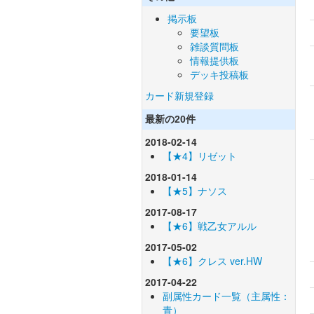
掲示板
要望板
雑談質問板
情報提供板
デッキ投稿板
カード新規登録
最新の20件
2018-02-14
【★4】リゼット
2018-01-14
【★5】ナソス
2017-08-17
【★6】戦乙女アルル
2017-05-02
【★6】クレス ver.HW
2017-04-22
副属性カード一覧（主属性：
青）