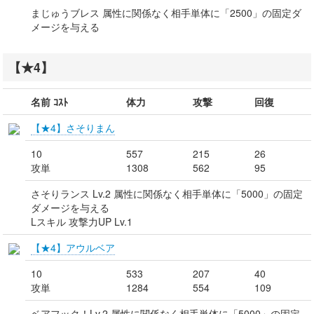
まじゅうブレス 属性に関係なく相手単体に「2500」の固定ダ
メージを与える
【★4】
名前 ｺｽﾄ
体力
攻撃
回復
【★4】さそりまん
10
557
215
26
攻単
1308
562
95
さそりランス Lv.2 属性に関係なく相手単体に「5000」の固定
ダメージを与える
Lスキル 攻撃力UP Lv.1
【★4】アウルベア
10
533
207
40
攻単
1284
554
109
ベアフック！Lv.2 属性に関係なく相手単体に「5000」の固定