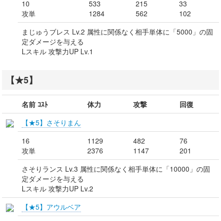
10
533
215
33
攻単
1284
562
102
まじゅうブレス Lv.2 属性に関係なく相手単体に「5000」の固
定ダメージを与える
Lスキル 攻撃力UP Lv.1
【★5】
名前 ｺｽﾄ
体力
攻撃
回復
【★5】さそりまん
16
1129
482
76
攻単
2376
1147
201
さそりランス Lv.3 属性に関係なく相手単体に「10000」の固
定ダメージを与える
Lスキル 攻撃力UP Lv.2
【★5】アウルベア