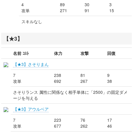
4
89
30
3
攻単
271
91
15
スキルなし
【★3】
名前 ｺｽﾄ
体力
攻撃
回復
【★3】さそりまん
7
238
81
9
攻単
692
267
38
さそりランス 属性に関係なく相手単体に「2500」の固定ダメ
ージを与える
【★3】アウルベア
7
223
76
17
攻単
677
262
46