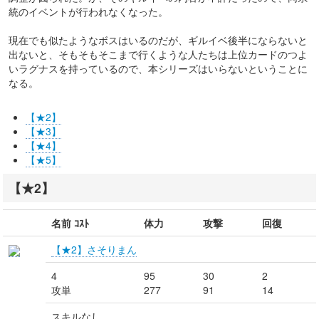
統のイベントが行われなくなった。
現在でも似たようなボスはいるのだが、ギルイベ後半にならないと
出ないと、そもそもそこまで行くような人たちは上位カードのつよ
いラグナスを持っているので、本シリーズはいらないということに
なる。
【★2】
【★3】
【★4】
【★5】
【★2】
名前 ｺｽﾄ
体力
攻撃
回復
【★2】さそりまん
4
95
30
2
攻単
277
91
14
スキルなし