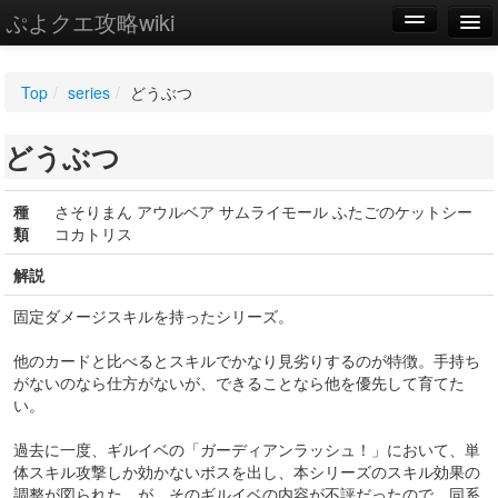
ぷよクエ攻略wiki
編集
Top
/
series
/
どうぶつ
新規
どうぶつ
WIKI
設定
種
さそりまん アウルベア サムライモール ふたごのケットシー
類
コカトリス
解説
固定ダメージスキルを持ったシリーズ。
他のカードと比べるとスキルでかなり見劣りするのが特徴。手持ち
がないのなら仕方がないが、できることなら他を優先して育てた
い。
過去に一度、ギルイベの「ガーディアンラッシュ！」において、単
体スキル攻撃しか効かないボスを出し、本シリーズのスキル効果の
調整が図られた。が、そのギルイベの内容が不評だったので、同系