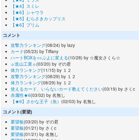
【★4】スミレ
【★6】シャウラ
【★5】むらさきカップリス
【★6】プリム
コメント
攻撃力ランキング
(08/24) by lazy
カード
(05/23) by Tiffany
ハートBOXを○○ぷよに変える
(10/28) by ☆魔女さくら☆
☼造山工業☼
(03/20) by ぞの君
体力ランキング
(11/15) by １２
攻撃力ランキング
(08/29) by １２
体力ランキング
(08/29) by １２
使えるカード、いらないカード教えてください
(03/19) by さくc
赤属性★6
(03/02) by 名無し
【★6】さかな王子（魚）
(02/03) by 名無し
コメント(要望)
要望板
(03/20) by ぞの君
要望板
(01/21) by さくc
要望板
(01/21) by 名無し