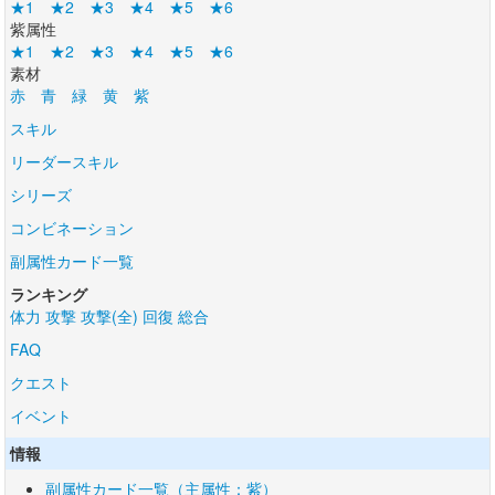
★1
★2
★3
★4
★5
★6
紫属性
★1
★2
★3
★4
★5
★6
素材
赤
青
緑
黄
紫
スキル
リーダースキル
シリーズ
コンビネーション
副属性カード一覧
ランキング
体力
攻撃
攻撃(全)
回復
総合
FAQ
クエスト
イベント
情報
副属性カード一覧（主属性：紫）