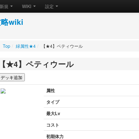
新規
WIKI
設定
wiki
Top
/
緑属性★4
/
【★4】ペティウール
【★4】ペティウール
属性
タイプ
最大Lv
コスト
初期体力