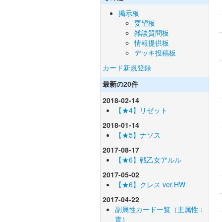
掲示板
要望板
雑談質問板
情報提供板
デッキ投稿板
カード新規登録
最新の20件
2018-02-14
【★4】リゼット
2018-01-14
【★5】ナソス
2017-08-17
【★6】戦乙女アルル
2017-05-02
【★6】クレス ver.HW
2017-04-22
副属性カード一覧（主属性：
青）