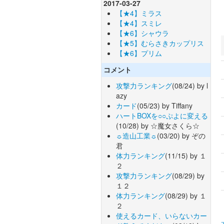
2017-03-27
【★4】ミラス
【★4】スミレ
【★6】シャウラ
【★5】むらさきカップリス
【★6】プリム
コメント
攻撃力ランキング
(08/24) by l
azy
カード
(05/23) by Tiffany
ハートBOXを○○ぷよに変える
(10/28) by ☆魔女さくら☆
☼造山工業☼
(03/20) by ぞの
君
体力ランキング
(11/15) by １
２
攻撃力ランキング
(08/29) by
１２
体力ランキング
(08/29) by １
２
使えるカード、いらないカー