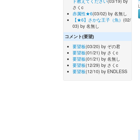
ド教えてください
(03/19) by
さくc
赤属性★6
(03/02) by 名無し
【★6】さかな王子（魚）
(02/
03) by 名無し
コメント(要望)
要望板
(03/20) by ぞの君
要望板
(01/21) by さくc
要望板
(01/21) by 名無し
要望板
(12/29) by さくc
要望板
(12/10) by ENDLESS