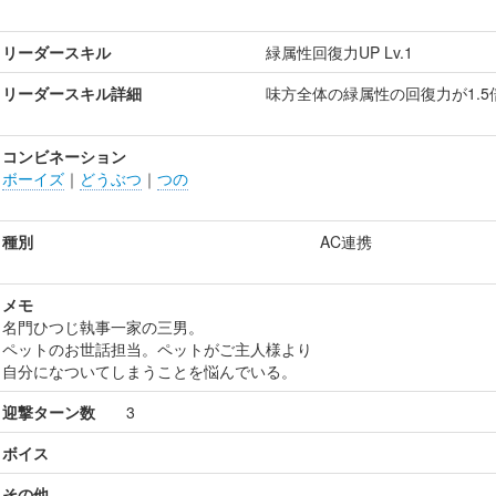
リーダースキル
緑属性回復力UP Lv.1
リーダースキル詳細
味方全体の緑属性の回復力が1.5
コンビネーション
ボーイズ
｜
どうぶつ
｜
つの
種別
AC連携
メモ
名門ひつじ執事一家の三男。
ペットのお世話担当。ペットがご主人様より
自分になついてしまうことを悩んでいる。
迎撃ターン数
3
ボイス
その他