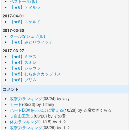
ベストール(仮)
【★6】ティルラ
2017-04-01
【★6】スケルド
2017-03-30
クールなシェゾ(仮)
【★6】みどりウィッチ
2017-03-27
【★4】ミラス
【★4】スミレ
【★6】シャウラ
【★5】むらさきカップリス
【★6】プリム
コメント
攻撃力ランキング
(08/24) by lazy
カード
(05/23) by Tiffany
ハートBOXを○○ぷよに変える
(10/28) by ☆魔女さくら☆
☼造山工業☼
(03/20) by ぞの君
体力ランキング
(11/15) by １２
攻撃力ランキング
(08/29) by １２