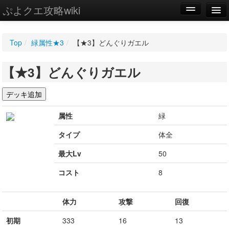
ぷよクエ攻略wiki
編集
Top
/
緑属性★3
/
【★3】どんぐりガエル
新規
【★3】どんぐりガエル
WIKI
設定
属性
緑
タイプ
体全
最大Lv
50
コスト
8
体力
攻撃
回復
初期
333
16
13