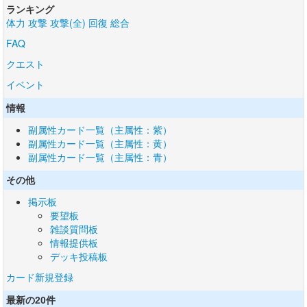
ランキング
体力
攻撃
攻撃(全)
回復
総合
FAQ
クエスト
イベント
情報
副属性カード一覧（主属性：紫）
副属性カード一覧（主属性：黄）
副属性カード一覧（主属性：青）
その他
掲示板
要望板
雑談質問板
情報提供板
デッキ投稿板
カード新規登録
最新の20件