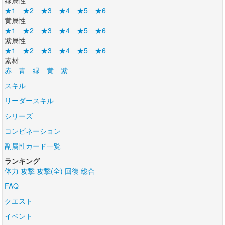
緑属性
★1
★2
★3
★4
★5
★6
黄属性
★1
★2
★3
★4
★5
★6
紫属性
★1
★2
★3
★4
★5
★6
素材
赤
青
緑
黄
紫
スキル
リーダースキル
シリーズ
コンビネーション
副属性カード一覧
ランキング
体力
攻撃
攻撃(全)
回復
総合
FAQ
クエスト
イベント