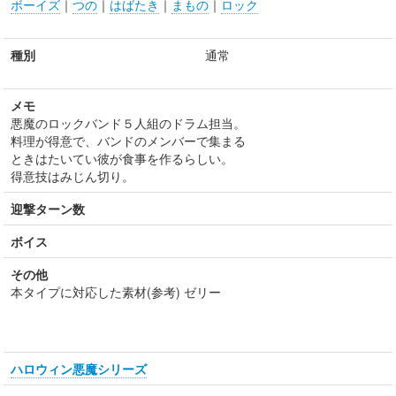
ボーイズ
｜
つの
｜
はばたき
｜
まもの
｜
ロック
種別
通常
メモ
悪魔のロックバンド５人組のドラム担当。
料理が得意で、バンドのメンバーで集まる
ときはたいてい彼が食事を作るらしい。
得意技はみじん切り。
迎撃ターン数
ボイス
その他
本タイプに対応した素材(参考) ゼリー
ハロウィン悪魔シリーズ