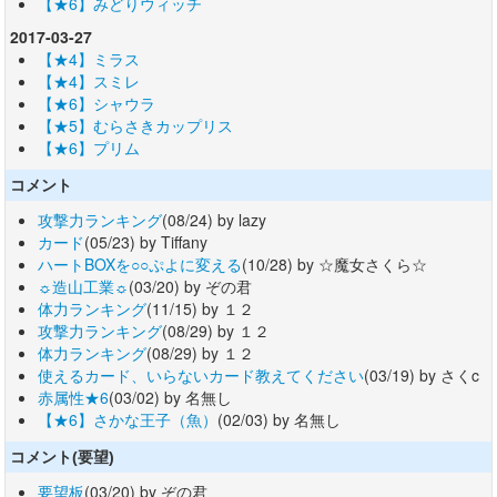
【★6】みどりウィッチ
2017-03-27
【★4】ミラス
【★4】スミレ
【★6】シャウラ
【★5】むらさきカップリス
【★6】プリム
コメント
攻撃力ランキング
(08/24) by lazy
カード
(05/23) by Tiffany
ハートBOXを○○ぷよに変える
(10/28) by ☆魔女さくら☆
☼造山工業☼
(03/20) by ぞの君
体力ランキング
(11/15) by １２
攻撃力ランキング
(08/29) by １２
体力ランキング
(08/29) by １２
使えるカード、いらないカード教えてください
(03/19) by さくc
赤属性★6
(03/02) by 名無し
【★6】さかな王子（魚）
(02/03) by 名無し
コメント(要望)
要望板
(03/20) by ぞの君