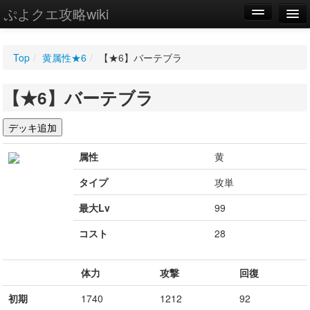
ぷよクエ攻略wiki
編集
Top
/
黄属性★6
/
【★6】バーテブラ
新規
【★6】バーテブラ
WIKI
設定
属性
黄
タイプ
攻単
最大Lv
99
コスト
28
体力
攻撃
回復
初期
1740
1212
92