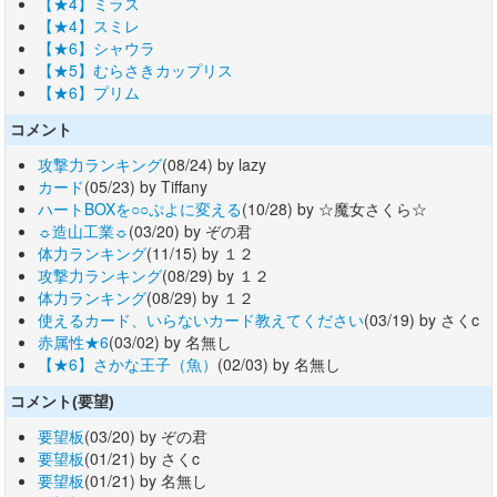
【★4】ミラス
【★4】スミレ
【★6】シャウラ
【★5】むらさきカップリス
【★6】プリム
コメント
攻撃力ランキング
(08/24) by lazy
カード
(05/23) by Tiffany
ハートBOXを○○ぷよに変える
(10/28) by ☆魔女さくら☆
☼造山工業☼
(03/20) by ぞの君
体力ランキング
(11/15) by １２
攻撃力ランキング
(08/29) by １２
体力ランキング
(08/29) by １２
使えるカード、いらないカード教えてください
(03/19) by さくc
赤属性★6
(03/02) by 名無し
【★6】さかな王子（魚）
(02/03) by 名無し
コメント(要望)
要望板
(03/20) by ぞの君
要望板
(01/21) by さくc
要望板
(01/21) by 名無し