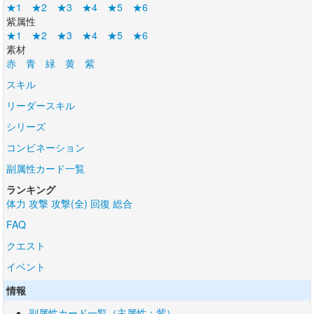
★1
★2
★3
★4
★5
★6
紫属性
★1
★2
★3
★4
★5
★6
素材
赤
青
緑
黄
紫
スキル
リーダースキル
シリーズ
コンビネーション
副属性カード一覧
ランキング
体力
攻撃
攻撃(全)
回復
総合
FAQ
クエスト
イベント
情報
副属性カード一覧（主属性：紫）