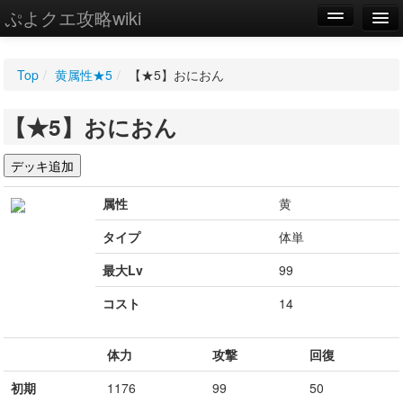
ぷよクエ攻略wiki
編集
Top
/
黄属性★5
/
【★5】おにおん
新規
【★5】おにおん
WIKI
設定
属性
黄
タイプ
体単
最大Lv
99
コスト
14
体力
攻撃
回復
初期
1176
99
50