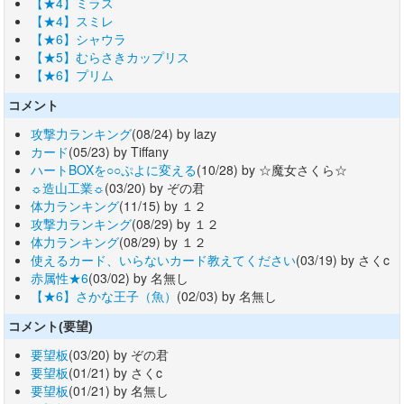
【★4】ミラス
【★4】スミレ
【★6】シャウラ
【★5】むらさきカップリス
【★6】プリム
コメント
攻撃力ランキング
(08/24) by lazy
カード
(05/23) by Tiffany
ハートBOXを○○ぷよに変える
(10/28) by ☆魔女さくら☆
☼造山工業☼
(03/20) by ぞの君
体力ランキング
(11/15) by １２
攻撃力ランキング
(08/29) by １２
体力ランキング
(08/29) by １２
使えるカード、いらないカード教えてください
(03/19) by さくc
赤属性★6
(03/02) by 名無し
【★6】さかな王子（魚）
(02/03) by 名無し
コメント(要望)
要望板
(03/20) by ぞの君
要望板
(01/21) by さくc
要望板
(01/21) by 名無し