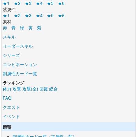
★1
★2
★3
★4
★5
★6
紫属性
★1
★2
★3
★4
★5
★6
素材
赤
青
緑
黄
紫
スキル
リーダースキル
シリーズ
コンビネーション
副属性カード一覧
ランキング
体力
攻撃
攻撃(全)
回復
総合
FAQ
クエスト
イベント
情報
副属性カード一覧（主属性：紫）