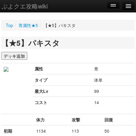
ぷよクエ攻略wiki
編集
Top
/
青属性★5
/
【★5】パキスタ
新規
【★5】パキスタ
WIKI
設定
属性
青
タイプ
体単
最大Lv
99
コスト
14
体力
攻撃
回復
初期
1134
113
50