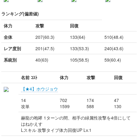
ランキング(偏差値)
体力
攻撃
回復
全体
207(60.3)
133(64)
510(48.4)
レア度別
201(47.5)
133(53.3)
240(43.6)
系統別
40(63)
105(58.5)
59(60.4)
名前 ｺｽﾄ
体力
攻撃
回復
【★4】ホウジョウ
14
702
174
47
攻単
1599
588
130
赫龍の咆哮 1ターンの間、相手の緑属性攻撃を4倍にして
はねかえす
Lスキル 攻撃タイプ体力回復UP Lv.1