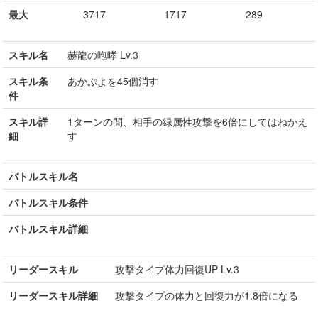
最大
3717
1717
289
スキル名
赫龍の咆哮 Lv.3
スキル条
あかぷよを45個消す
件
スキル詳
1ターンの間、相手の緑属性攻撃を6倍にしてはねかえ
細
す
バトルスキル名
バトルスキル条件
バトルスキル詳細
リーダースキル
攻撃タイプ体力回復UP Lv.3
リーダースキル詳細
攻撃タイプの体力と回復力が1.8倍になる