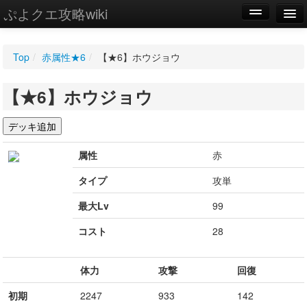
ぷよクエ攻略wiki
編集
Top
/
赤属性★6
/
【★6】ホウジョウ
新規
【★6】ホウジョウ
WIKI
設定
属性
赤
タイプ
攻単
最大Lv
99
コスト
28
体力
攻撃
回復
初期
2247
933
142