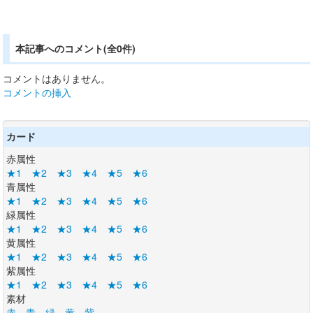
本記事へのコメント(全0件)
コメントはありません。
コメントの挿入
カード
赤属性
★1
★2
★3
★4
★5
★6
青属性
★1
★2
★3
★4
★5
★6
緑属性
★1
★2
★3
★4
★5
★6
黄属性
★1
★2
★3
★4
★5
★6
紫属性
★1
★2
★3
★4
★5
★6
素材
赤
青
緑
黄
紫