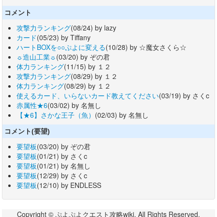
コメント
攻撃力ランキング
(08/24) by lazy
カード
(05/23) by Tiffany
ハートBOXを○○ぷよに変える
(10/28) by ☆魔女さくら☆
☼造山工業☼
(03/20) by ぞの君
体力ランキング
(11/15) by １２
攻撃力ランキング
(08/29) by １２
体力ランキング
(08/29) by １２
使えるカード、いらないカード教えてください
(03/19) by さくc
赤属性★6
(03/02) by 名無し
【★6】さかな王子（魚）
(02/03) by 名無し
コメント(要望)
要望板
(03/20) by ぞの君
要望板
(01/21) by さくc
要望板
(01/21) by 名無し
要望板
(12/29) by さくc
要望板
(12/10) by ENDLESS
Copyright © ぷよぷよクエスト攻略wiki. All Rights Reserved.