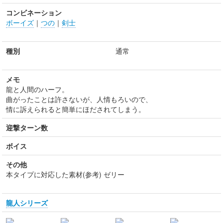
コンビネーション
ボーイズ
｜
つの
｜
剣士
種別
通常
メモ
龍と人間のハーフ。
曲がったことは許さないが、人情もろいので、
情に訴えられると簡単にほだされてしまう。
迎撃ターン数
ボイス
その他
本タイプに対応した素材(参考) ゼリー
龍人シリーズ