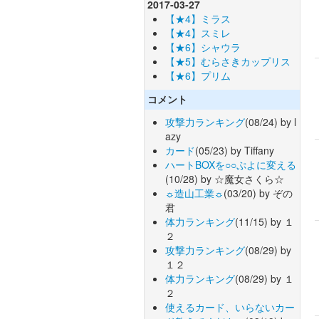
2017-03-27
【★4】ミラス
【★4】スミレ
【★6】シャウラ
【★5】むらさきカップリス
【★6】プリム
コメント
攻撃力ランキング
(08/24) by l
azy
カード
(05/23) by Tiffany
ハートBOXを○○ぷよに変える
(10/28) by ☆魔女さくら☆
☼造山工業☼
(03/20) by ぞの
君
体力ランキング
(11/15) by １
２
攻撃力ランキング
(08/29) by
１２
体力ランキング
(08/29) by １
２
使えるカード、いらないカー