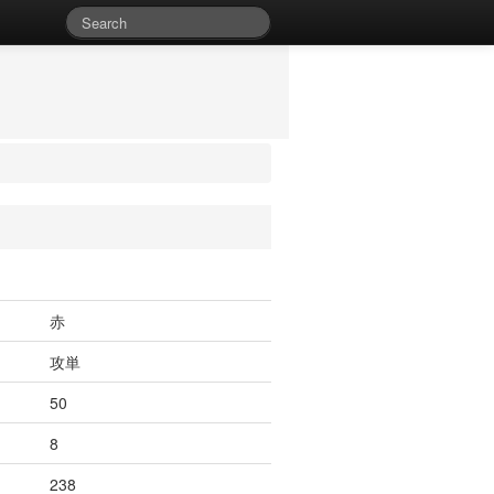
赤
攻単
50
8
238