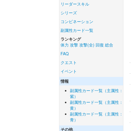
リーダースキル
シリーズ
コンビネーション
副属性カード一覧
ランキング
体力
攻撃
攻撃(全)
回復
総合
FAQ
クエスト
イベント
情報
副属性カード一覧（主属性：
紫）
副属性カード一覧（主属性：
黄）
副属性カード一覧（主属性：
青）
その他