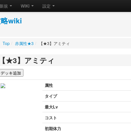
新規
WIKI
設定
wiki
Top
/
赤属性★3
/
【★3】アミティ
【★3】アミティ
属性
タイプ
最大Lv
コスト
初期体力