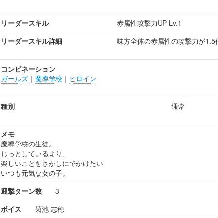
リーダースキル
赤属性攻撃力UP Lv.1
リーダースキル詳細
味方全体の赤属性の攻撃力が1.5
コンビネーション
ガールズ
｜
魔導学校
｜
ヒロイン
種別
通常
メモ
魔導学校の生徒。
じっとしているより、
楽しいことをさがしにでかけたい
いつも元気な女の子。
迎撃ターン数
3
ボイス
菊池 志穂