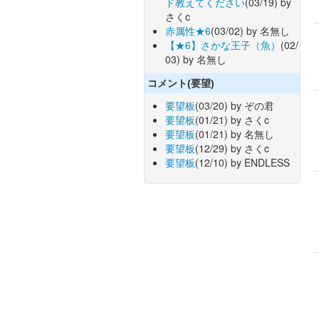
ド教えてください
(03/19) by
さくc
赤属性★6
(03/02) by 名無し
【★6】さかな王子（魚）
(02/
03) by 名無し
コメント(要望)
要望板
(03/20) by ぞの君
要望板
(01/21) by さくc
要望板
(01/21) by 名無し
要望板
(12/29) by さくc
要望板
(12/10) by ENDLESS